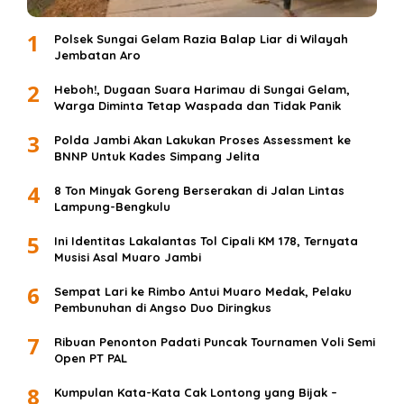
1
Polsek Sungai Gelam Razia Balap Liar di Wilayah
Jembatan Aro
2
Heboh!, Dugaan Suara Harimau di Sungai Gelam,
Warga Diminta Tetap Waspada dan Tidak Panik
3
Polda Jambi Akan Lakukan Proses Assessment ke
BNNP Untuk Kades Simpang Jelita
4
8 Ton Minyak Goreng Berserakan di Jalan Lintas
Lampung-Bengkulu
5
Ini Identitas Lakalantas Tol Cipali KM 178, Ternyata
Musisi Asal Muaro Jambi
6
Sempat Lari ke Rimbo Antui Muaro Medak, Pelaku
Pembunuhan di Angso Duo Diringkus
7
Ribuan Penonton Padati Puncak Tournamen Voli Semi
Open PT PAL
8
Kumpulan Kata-Kata Cak Lontong yang Bijak –