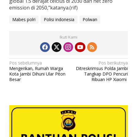
global 1.5 derajat celcius di 2030 dan net zero
emission di 2050,”katanya.(rif)
Mabes polri
Polisi indonesia
Polwan
Ikuti Kami
N
Pos sebelumnya
Pos berikutnya
Mengerikan, Rumah Warga
Ditreskrimsus Polda Jambi
a
Kota Jambi Dihuni Ular Piton
Tangkap DPO Pencuri
v
Besar
Ribuan HP Xiaomi
i
g
a
s
i
p