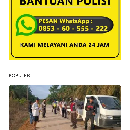
o
s
POPULER