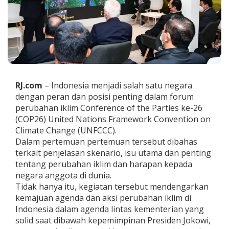
r
h
u
t
l
a
d
i
C
RJ.com
– Indonesia menjadi salah satu negara
O
dengan peran dan posisi penting dalam forum
P
perubahan iklim Conference of the Parties ke-26
2
6
(COP26) United Nations Framework Convention on
U
Climate Change (UNFCCC).
N
Dalam pertemuan pertemuan tersebut dibahas
F
terkait penjelasan skenario, isu utama dan penting
C
C
tentang perubahan iklim dan harapan kepada
C
negara anggota di dunia.
G
Tidak hanya itu, kegiatan tersebut mendengarkan
l
kemajuan agenda dan aksi perubahan iklim di
a
Indonesia dalam agenda lintas kementerian yang
s
g
solid saat dibawah kepemimpinan Presiden Jokowi,
o