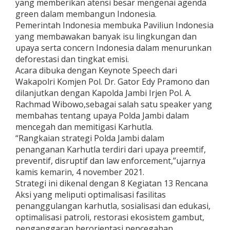
yang memberikan atensi besar mengenai agenda
w
green dalam membangun Indonesia.
U
Pemerintah Indonesia membuka Paviliun Indonesia
K
yang membawakan banyak isu lingkungan dan
upaya serta concern Indonesia dalam menurunkan
deforestasi dan tingkat emisi.
Acara dibuka dengan Keynote Speech dari
Wakapolri Komjen Pol. Dr. Gator Edy Pramono dan
dilanjutkan dengan Kapolda Jambi Irjen Pol. A.
Rachmad Wibowo,sebagai salah satu speaker yang
membahas tentang upaya Polda Jambi dalam
mencegah dan memitigasi Karhutla.
“Rangkaian strategi Polda Jambi dalam
penanganan Karhutla terdiri dari upaya preemtif,
preventif, disruptif dan law enforcement,”ujarnya
kamis kemarin, 4 november 2021.
Strategi ini dikenal dengan 8 Kegiatan 13 Rencana
Aksi yang meliputi optimalisasi fasilitas
penanggulangan karhutla, sosialisasi dan edukasi,
optimalisasi patroli, restorasi ekosistem gambut,
penganggaran berorientasi pencegahan,