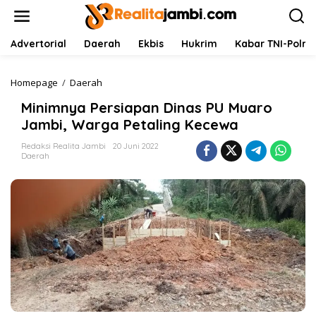
L
e
w
a
Advertorial
Daerah
Ekbis
Hukrim
Kabar TNI-Polri
t
i
k
Homepage
/
Daerah
M
e
i
Minimnya Persiapan Dinas PU Muaro
k
n
o
i
Jambi, Warga Petaling Kecewa
n
m
t
n
Redaksi Realita Jambi
20 Juni 2022
Daerah
e
y
n
a
P
e
r
s
i
a
p
a
n
D
i