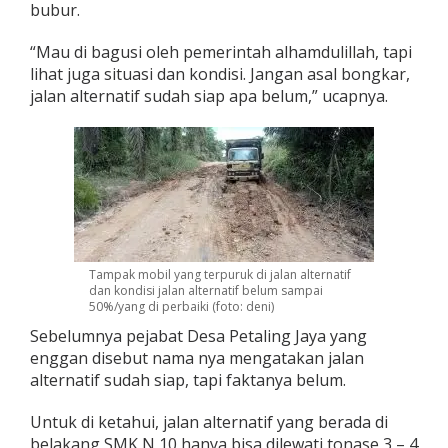
bubur.
l
i
n
“Mau di bagusi oleh pemerintah alhamdulillah, tapi
g
lihat juga situasi dan kondisi. Jangan asal bongkar,
K
jalan alternatif sudah siap apa belum,” ucapnya.
e
c
e
w
a
Tampak mobil yang terpuruk di jalan alternatif
dan kondisi jalan alternatif belum sampai
50%/yang di perbaiki (foto: deni)
Sebelumnya pejabat Desa Petaling Jaya yang
enggan disebut nama nya mengatakan jalan
alternatif sudah siap, tapi faktanya belum.
Untuk di ketahui, jalan alternatif yang berada di
belakang SMK N 10 hanya bisa dilewati tonase 3 – 4