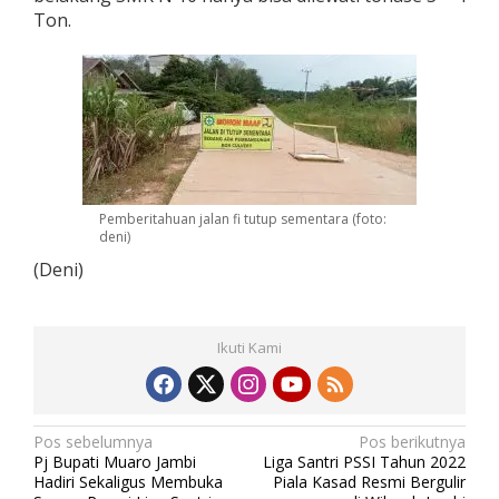
Ton.
Pemberitahuan jalan fi tutup sementara (foto:
deni)
(Deni)
Ikuti Kami
N
Pos sebelumnya
Pos berikutnya
Pj Bupati Muaro Jambi
Liga Santri PSSI Tahun 2022
a
Hadiri Sekaligus Membuka
Piala Kasad Resmi Bergulir