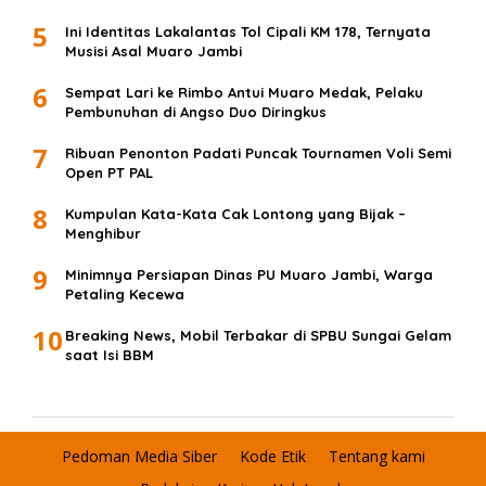
5
Ini Identitas Lakalantas Tol Cipali KM 178, Ternyata
Musisi Asal Muaro Jambi
6
Sempat Lari ke Rimbo Antui Muaro Medak, Pelaku
Pembunuhan di Angso Duo Diringkus
7
Ribuan Penonton Padati Puncak Tournamen Voli Semi
Open PT PAL
8
Kumpulan Kata-Kata Cak Lontong yang Bijak –
Menghibur
9
Minimnya Persiapan Dinas PU Muaro Jambi, Warga
Petaling Kecewa
10
Breaking News, Mobil Terbakar di SPBU Sungai Gelam
saat Isi BBM
Pedoman Media Siber
Kode Etik
Tentang kami