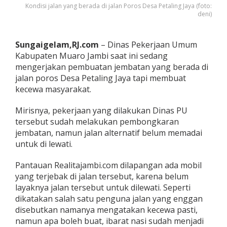
n
Kondisi jalan yang berada di jalan Poros Desa Petaling Jaya (foto:
deni)
a
s
P
U
Sungaigelam,RJ.com
– Dinas Pekerjaan Umum
M
Kabupaten Muaro Jambi saat ini sedang
u
mengerjakan pembuatan jembatan yang berada di
a
jalan poros Desa Petaling Jaya tapi membuat
r
o
kecewa masyarakat.
J
a
Mirisnya, pekerjaan yang dilakukan Dinas PU
m
tersebut sudah melakukan pembongkaran
b
jembatan, namun jalan alternatif belum memadai
i
,
untuk di lewati.
W
a
Pantauan Realitajambi.com dilapangan ada mobil
r
yang terjebak di jalan tersebut, karena belum
g
layaknya jalan tersebut untuk dilewati. Seperti
a
P
dikatakan salah satu penguna jalan yang enggan
e
disebutkan namanya mengatakan kecewa pasti,
t
namun apa boleh buat, ibarat nasi sudah menjadi
a