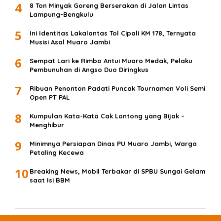
4
8 Ton Minyak Goreng Berserakan di Jalan Lintas
Lampung-Bengkulu
5
Ini Identitas Lakalantas Tol Cipali KM 178, Ternyata
Musisi Asal Muaro Jambi
6
Sempat Lari ke Rimbo Antui Muaro Medak, Pelaku
Pembunuhan di Angso Duo Diringkus
7
Ribuan Penonton Padati Puncak Tournamen Voli Semi
Open PT PAL
8
Kumpulan Kata-Kata Cak Lontong yang Bijak –
Menghibur
9
Minimnya Persiapan Dinas PU Muaro Jambi, Warga
Petaling Kecewa
10
Breaking News, Mobil Terbakar di SPBU Sungai Gelam
saat Isi BBM