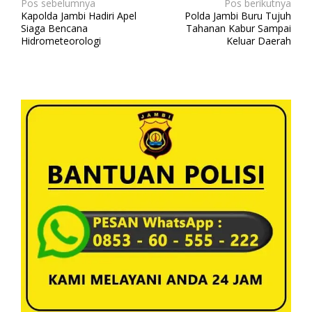
N
Pos sebelumnya
Pos berikutnya
Kapolda Jambi Hadiri Apel
Polda Jambi Buru Tujuh
a
Siaga Bencana
Tahanan Kabur Sampai
v
Hidrometeorologi
Keluar Daerah
i
g
a
s
i
p
o
s