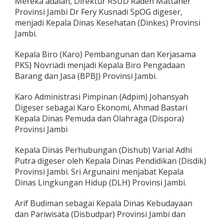
Mereka adalah, Direktur RSUD Raden Mattaher
m
Provinsi Jambi Dr Fery Kusnadi SpOG digeser,
p
menjadi Kepala Dinas Kesehatan (Dinkes) Provinsi
r
o
Jambi.
v
J
Kepala Biro (Karo) Pembangunan dan Kerjasama
a
PKS) Novriadi menjadi Kepala Biro Pengadaan
m
Barang dan Jasa (BPBJ) Provinsi Jambi.
b
i
R
Karo Administrasi Pimpinan (Adpim) Johansyah
e
Digeser sebagai Karo Ekonomi, Ahmad Bastari
s
Kepala Dinas Pemuda dan Olahraga (Dispora)
m
Provinsi Jambi
i
D
i
Kepala Dinas Perhubungan (Dishub) Varial Adhi
l
Putra digeser oleh Kepala Dinas Pendidikan (Disdik)
a
Provinsi Jambi. Sri Argunaini menjabat Kepala
n
Dinas Lingkungan Hidup (DLH) Provinsi Jambi.
t
i
k
Arif Budiman sebagai Kepala Dinas Kebudayaan
,
dan Pariwisata (Disbudpar) Provinsi Jambi dan
B