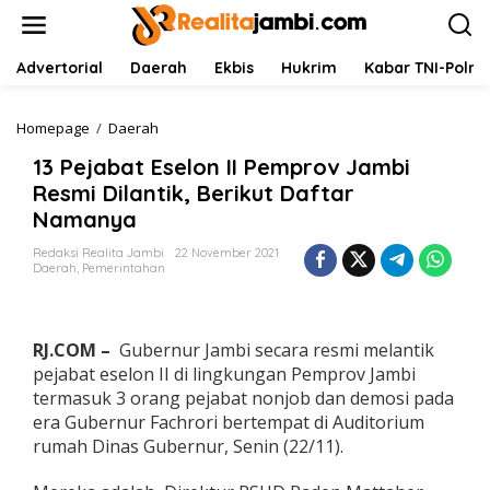
L
e
w
a
Advertorial
Daerah
Ekbis
Hukrim
Kabar TNI-Polri
t
i
k
Homepage
/
Daerah
1
e
3
13 Pejabat Eselon II Pemprov Jambi
k
P
o
e
Resmi Dilantik, Berikut Daftar
n
j
Namanya
t
a
e
b
Redaksi Realita Jambi
22 November 2021
n
a
Daerah
,
Pemerintahan
t
E
s
e
RJ.COM –
Gubernur Jambi secara resmi melantik
l
pejabat eselon II di lingkungan Pemprov Jambi
o
termasuk 3 orang pejabat nonjob dan demosi pada
n
era Gubernur Fachrori bertempat di Auditorium
I
I
rumah Dinas Gubernur, Senin (22/11).
P
e