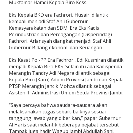
Muktamar Hamdi Kepala Biro Kess.
e
r
Eks Kepala BKD era Fachrori, Husairi dilantik
i
k
kembali menjadi Staf Ahli Gubernur
u
Kemasyarakatan dan SDM. Era Eks Kadis
t
Perindustrian dan Perdagangan (Disperindag)
D
Fachrori, Ariansyah diangkat menjadi Staf Ahli
a
f
Gubernur Bidang ekonomi dan Keuangan.
t
a
Eks Kasat Pol-PP Era Fachrori, Edi Kusmiran dilantik
r
menjadi Kepala Biro PKS. Selain itu ada Kadispenda
N
Merangin Tandry Adi Negara dilantik sebagai
a
m
Kepala Biro (Karo) Adpim Provinsi Jambi dan Kepala
a
PTSP Merangin Jancik Mohza dilantik sebagai
n
Asisten III Administrasi Umum Setda Provinsi Jambi.
y
a
“Saya percaya bahwa saudara-saudara akan
melaksanakan tugas sebaik-baiknya sesuai
tanggung jawab yang diberikan,” papar Gubernur
Al Haris saat melantik beberapa pejabat tersebut.
Tampak juga hadir Wagub Jambi Abdullah Sani.