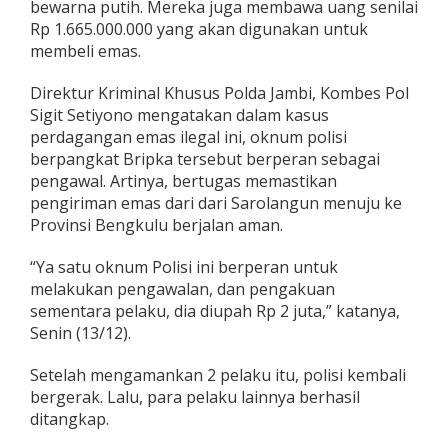
bewarna putih. Mereka juga membawa uang senilai
k
Rp 1.665.000.000 yang akan digunakan untuk
u
l
membeli emas.
u
I
Direktur Kriminal Khusus Polda Jambi, Kombes Pol
k
Sigit Setiyono mengatakan dalam kasus
u
perdagangan emas ilegal ini, oknum polisi
t
D
berpangkat Bripka tersebut berperan sebagai
i
pengawal. Artinya, bertugas memastikan
t
pengiriman emas dari dari Sarolangun menuju ke
a
Provinsi Bengkulu berjalan aman.
n
g
k
“Ya satu oknum Polisi ini berperan untuk
a
melakukan pengawalan, dan pengakuan
p
sementara pelaku, dia diupah Rp 2 juta,” katanya,
P
Senin (13/12).
o
l
d
Setelah mengamankan 2 pelaku itu, polisi kembali
a
bergerak. Lalu, para pelaku lainnya berhasil
J
ditangkap.
a
m