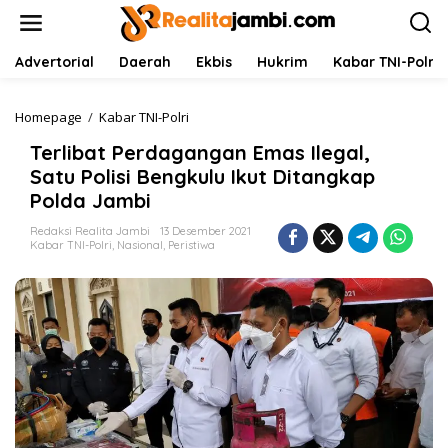
L
e
w
a
Advertorial
Daerah
Ekbis
Hukrim
Kabar TNI-Polri
t
i
k
Homepage
/
Kabar TNI-Polri
T
e
e
Terlibat Perdagangan Emas Ilegal,
k
r
o
l
Satu Polisi Bengkulu Ikut Ditangkap
n
i
Polda Jambi
t
b
e
a
Redaksi Realita Jambi
13 Desember 2021
n
t
Kabar TNI-Polri
,
Nasional
,
Peristiwa
P
e
r
d
a
g
a
n
g
a
n