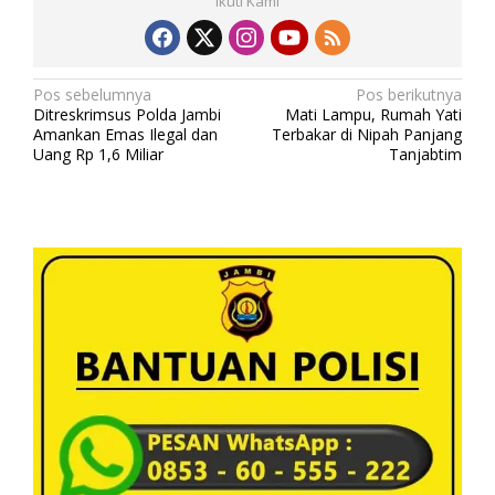
Ikuti Kami
N
Pos sebelumnya
Pos berikutnya
Ditreskrimsus Polda Jambi
Mati Lampu, Rumah Yati
a
Amankan Emas Ilegal dan
Terbakar di Nipah Panjang
v
Uang Rp 1,6 Miliar
Tanjabtim
i
g
a
s
i
p
o
s