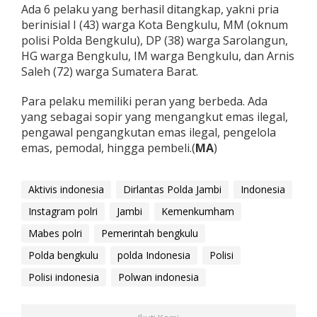
Ada 6 pelaku yang berhasil ditangkap, yakni pria
b
i
berinisial I (43) warga Kota Bengkulu, MM (oknum
polisi Polda Bengkulu), DP (38) warga Sarolangun,
HG warga Bengkulu, IM warga Bengkulu, dan Arnis
Saleh (72) warga Sumatera Barat.
Para pelaku memiliki peran yang berbeda. Ada
yang sebagai sopir yang mengangkut emas ilegal,
pengawal pengangkutan emas ilegal, pengelola
emas, pemodal, hingga pembeli.(
MA
)
Aktivis indonesia
Dirlantas Polda Jambi
Indonesia
Instagram polri
Jambi
Kemenkumham
Mabes polri
Pemerintah bengkulu
Polda bengkulu
polda Indonesia
Polisi
Polisi indonesia
Polwan indonesia