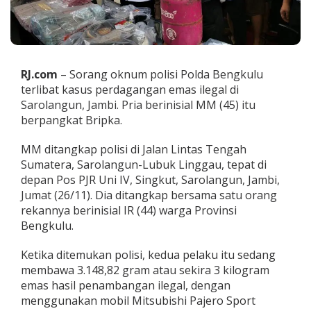
E
m
a
s
I
l
RJ.com
– Sorang oknum polisi Polda Bengkulu
e
terlibat kasus perdagangan emas ilegal di
g
Sarolangun, Jambi. Pria berinisial MM (45) itu
a
berpangkat Bripka.
l
,
S
MM ditangkap polisi di Jalan Lintas Tengah
a
Sumatera, Sarolangun-Lubuk Linggau, tepat di
t
depan Pos PJR Uni IV, Singkut, Sarolangun, Jambi,
u
Jumat (26/11). Dia ditangkap bersama satu orang
P
o
rekannya berinisial IR (44) warga Provinsi
l
Bengkulu.
i
s
Ketika ditemukan polisi, kedua pelaku itu sedang
i
membawa 3.148,82 gram atau sekira 3 kilogram
B
e
emas hasil penambangan ilegal, dengan
n
menggunakan mobil Mitsubishi Pajero Sport
g