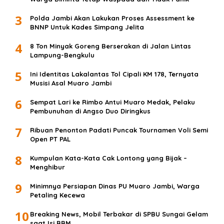
3
Polda Jambi Akan Lakukan Proses Assessment ke
BNNP Untuk Kades Simpang Jelita
4
8 Ton Minyak Goreng Berserakan di Jalan Lintas
Lampung-Bengkulu
5
Ini Identitas Lakalantas Tol Cipali KM 178, Ternyata
Musisi Asal Muaro Jambi
6
Sempat Lari ke Rimbo Antui Muaro Medak, Pelaku
Pembunuhan di Angso Duo Diringkus
7
Ribuan Penonton Padati Puncak Tournamen Voli Semi
Open PT PAL
8
Kumpulan Kata-Kata Cak Lontong yang Bijak –
Menghibur
9
Minimnya Persiapan Dinas PU Muaro Jambi, Warga
Petaling Kecewa
10
Breaking News, Mobil Terbakar di SPBU Sungai Gelam
saat Isi BBM