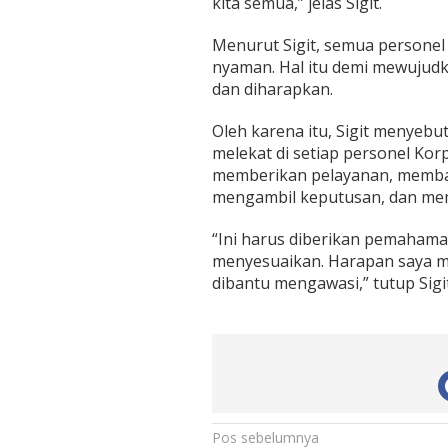
kita semua,” jelas Sigit.
Menurut Sigit, semua personel 
nyaman. Hal itu demi mewujudk
dan diharapkan.
Oleh karena itu, Sigit menyebu
melekat di setiap personel Kor
memberikan pelayanan, membaw
mengambil keputusan, dan mem
“Ini harus diberikan pemahama
menyesuaikan. Harapan saya me
dibantu mengawasi,” tutup Sigit
N
Pos sebelumnya