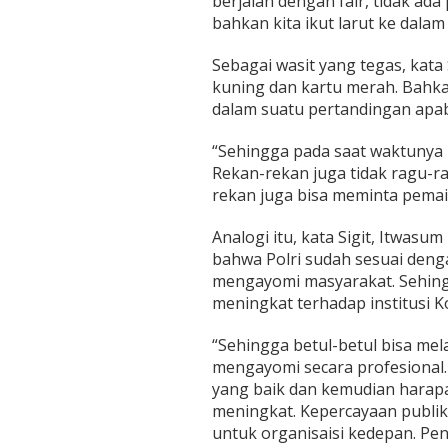
berjalan dengan fair, tidak ad
k
bahkan kita ikut larut ke dalam
a
n
K
Sebagai wasit yang tegas, kata
a
kuning dan kartu merah. Bahka
r
dalam suatu pertandingan apab
t
u
“Sehingga pada saat waktunya m
M
e
Rekan-rekan juga tidak ragu-r
r
rekan juga bisa meminta pemain
a
h
Analogi itu, kata Sigit, Itwas
bahwa Polri sudah sesuai deng
mengayomi masyarakat. Sehing
meningkat terhadap institusi 
“Sehingga betul-betul bisa me
mengayomi secara profesional
yang baik dan kemudian harapa
meningkat. Kepercayaan publik
untuk organisaisi kedepan. Pen