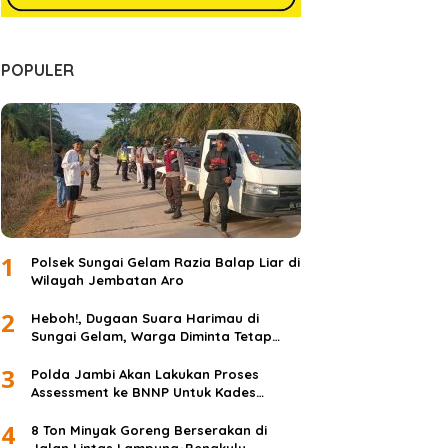
POPULER
1
Polsek Sungai Gelam Razia Balap Liar di
Wilayah Jembatan Aro
2
Heboh!, Dugaan Suara Harimau di
Sungai Gelam, Warga Diminta Tetap
Waspada dan Tidak Panik
3
Polda Jambi Akan Lakukan Proses
Assessment ke BNNP Untuk Kades
Simpang Jelita
4
8 Ton Minyak Goreng Berserakan di