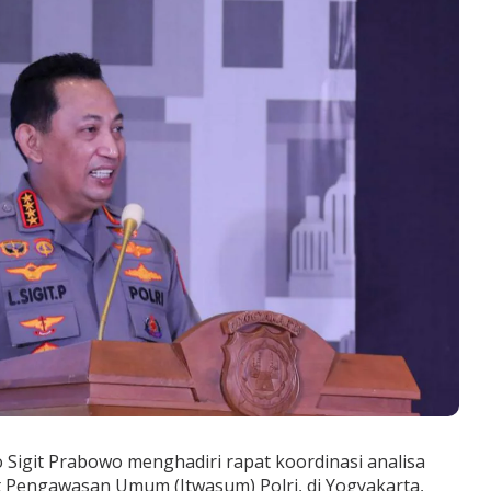
o Sigit Prabowo menghadiri rapat koordinasi analisa
at Pengawasan Umum (Itwasum) Polri, di Yogyakarta,