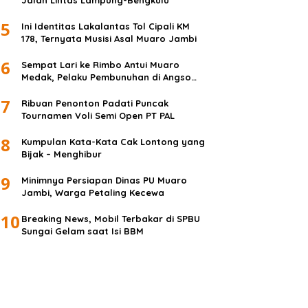
Jalan Lintas Lampung-Bengkulu
5
Ini Identitas Lakalantas Tol Cipali KM
178, Ternyata Musisi Asal Muaro Jambi
6
Sempat Lari ke Rimbo Antui Muaro
Medak, Pelaku Pembunuhan di Angso
Duo Diringkus
7
Ribuan Penonton Padati Puncak
Tournamen Voli Semi Open PT PAL
8
Kumpulan Kata-Kata Cak Lontong yang
Bijak – Menghibur
9
Minimnya Persiapan Dinas PU Muaro
Jambi, Warga Petaling Kecewa
10
Breaking News, Mobil Terbakar di SPBU
Sungai Gelam saat Isi BBM