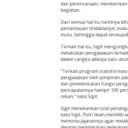
dan perencanaan, memberikan 
kegiatan.
Dari semua hal itu nantinya dih
pemantauan tindaklanjut, evalua
mutu. Sehingga dapat terwujud
Terkait hal itu, Sigit mengung
melakukan pengawasan terkait d
dalam rangka adanya satu ukura
“Terkait program transformasi
pengawasan oleh pimpinan pad
dan pembentukan fungsi penga
pencapaiannya hampir 100 perse
rekan,” kata Sigit.
Sigit menekankan soal penangan
kata Sigit, Polri telah memilik
meminta jajarannya agar melak
dengan memberikan pelayanan 