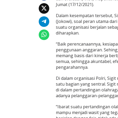
s
Jumat (17/12/2021).
i
t
Dalam kesempatan tersebut, Si
T
e
(Jokowi), soal peran utama da
g
suatu organisasi berjalan seb
a
diharapkan.
s
y
“Baik perencanaannya, kesiap
a
n
penggunaan anggaran. Sehingg
g
memang basis dari kinerja be
T
semua, sehingga akuntabel, efek
a
pengarahannya.
k
R
a
Di dalam organisasi Polri, Si
g
satu bagian yang sentral. Sigi
u
di dalam pertandingan olahrag
K
adanya pelanggaran-pelanggara
e
l
u
“Ibarat suatu pertandingan ol
a
mampu menjadi wasit yang tega
r