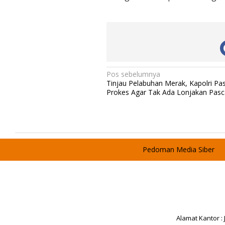
g
k
a
t
a
n
X
X
N
Pos sebelumnya
T
Tinjau Pelabuhan Merak, Kapolri Pas
A
a
Prokes Agar Tak Ada Lonjakan Pasc
2
v
0
2
i
1
g
a
Pedoman Media Siber
s
i
p
o
s
Alamat Kantor :