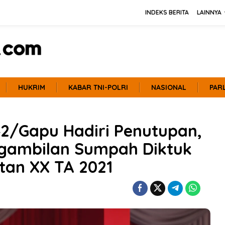
INDEKS BERITA
LAINNYA
HUKRIM
KABAR TNI-POLRI
NASIONAL
PAR
42/Gapu Hadiri Penutupan,
ngambilan Sumpah Diktuk
atan XX TA 2021