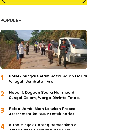
POPULER
1
Polsek Sungai Gelam Razia Balap Liar di
Wilayah Jembatan Aro
2
Heboh!, Dugaan Suara Harimau di
Sungai Gelam, Warga Diminta Tetap
Waspada dan Tidak Panik
3
Polda Jambi Akan Lakukan Proses
Assessment ke BNNP Untuk Kades
Simpang Jelita
4
8 Ton Minyak Goreng Berserakan di