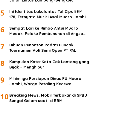
Jalan Lintas Lampung-Bengkulu
5
Ini Identitas Lakalantas Tol Cipali KM
178, Ternyata Musisi Asal Muaro Jambi
6
Sempat Lari ke Rimbo Antui Muaro
Medak, Pelaku Pembunuhan di Angso
Duo Diringkus
7
Ribuan Penonton Padati Puncak
Tournamen Voli Semi Open PT PAL
8
Kumpulan Kata-Kata Cak Lontong yang
Bijak – Menghibur
9
Minimnya Persiapan Dinas PU Muaro
Jambi, Warga Petaling Kecewa
10
Breaking News, Mobil Terbakar di SPBU
Sungai Gelam saat Isi BBM