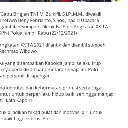
u Brigjen TNI M. Zulkifli, S.I.P.,M.M., diwakili
el Arh Beny Febrianto, S.Sos., hadiri Upacara
ngambilan Sumpah Diktuk Ba Polri Angkatan XX TA
SPN) Polda Jambi, Rabu (22/12/2021).
Angkatan XX TA 2021 dilantik dan diambil sumpah
. Rachmad Wibowo.
ya yang disampaikan Kapolda Jambi selaku Irup
ya pendidikan para Bintara remaja ini, Polri
 personil di lapangan.
n ada identitas dan kehormatan profesi serta tugas
untut untuk berperilaku hidup baik, sehingga menjadi
” kata Kapolri.
uk dijadikan tekad bulat dan motivasi diri untuk
aik bagi institusi Polri.