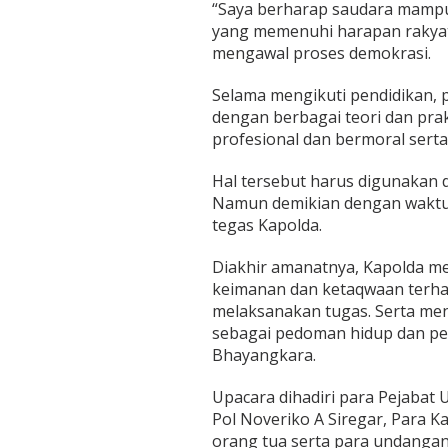
“Saya berharap saudara mampu 
u
m
yang memenuhi harapan rakyat
p
mengawal proses demokrasi.
a
h
Selama mengikuti pendidikan, pa
D
dengan berbagai teori dan pra
i
k
profesional dan bermoral serta 
t
u
Hal tersebut harus digunakan 
k
Namun demikian dengan waktu p
B
tegas Kapolda.
i
n
t
Diakhir amanatnya, Kapolda m
a
keimanan dan ketaqwaan terh
r
melaksanakan tugas. Serta meng
a
sebagai pedoman hidup dan pe
P
o
Bhayangkara.
l
r
Upacara dihadiri para Pejabat
i
Pol Noveriko A Siregar, Para 
A
orang tua serta para undangan 
n