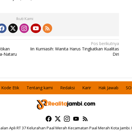
Ikuti Kami
Pos berikutnya
tikan
Iin Kurniasih: Wanita Harus Tingkatkan Kualitas
a-Nataru
Diri
Kode Etik
Tentang kami
Redaksi
Karir
Hak Jawab
SO
 Jalan Apli RT 37 Kelurahan Paal Merah Kecamatan Paal Merah Kota Jambi.