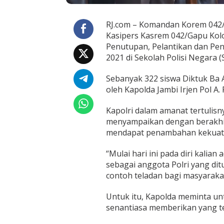
P
e
l
RJ.com – Komandan Korem 042/Gap
a
Kasipers Kasrem 042/Gapu Kolon
n
Penutupan, Pelantikan dan Pe
t
2021 di Sekolah Polisi Negara (
i
k
a
Sebanyak 322 siswa Diktuk Ba 
n
oleh Kapolda Jambi Irjen Pol A
d
a
Kapolri dalam amanat tertulisn
n
P
menyampaikan dengan berakhirn
e
mendapat penambahan kekuatan
n
g
“Mulai hari ini pada diri kalia
a
sebagai anggota Polri yang dit
m
b
contoh teladan bagi masyarakat,
i
l
Untuk itu, Kapolda meminta unt
a
senantiasa memberikan yang terb
n
S