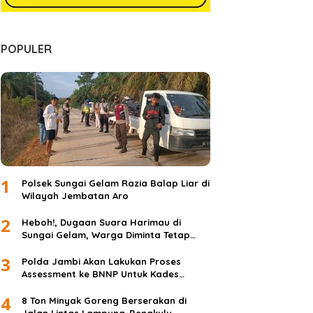
POPULER
1
Polsek Sungai Gelam Razia Balap Liar di
Wilayah Jembatan Aro
2
Heboh!, Dugaan Suara Harimau di
Sungai Gelam, Warga Diminta Tetap
Waspada dan Tidak Panik
3
Polda Jambi Akan Lakukan Proses
Assessment ke BNNP Untuk Kades
Simpang Jelita
4
8 Ton Minyak Goreng Berserakan di