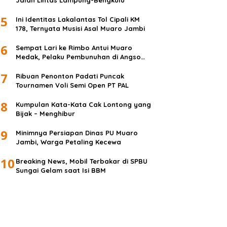
Jalan Lintas Lampung-Bengkulu
5
Ini Identitas Lakalantas Tol Cipali KM
178, Ternyata Musisi Asal Muaro Jambi
6
Sempat Lari ke Rimbo Antui Muaro
Medak, Pelaku Pembunuhan di Angso
Duo Diringkus
7
Ribuan Penonton Padati Puncak
Tournamen Voli Semi Open PT PAL
8
Kumpulan Kata-Kata Cak Lontong yang
Bijak – Menghibur
9
Minimnya Persiapan Dinas PU Muaro
Jambi, Warga Petaling Kecewa
10
Breaking News, Mobil Terbakar di SPBU
Sungai Gelam saat Isi BBM