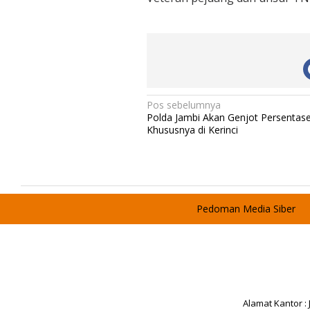
N
Pos sebelumnya
Polda Jambi Akan Genjot Persentase
a
Khususnya di Kerinci
v
i
g
a
Pedoman Media Siber
s
i
p
o
s
Alamat Kantor :