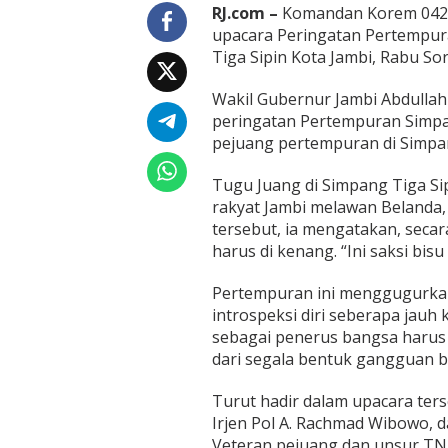
r
RJ.com –
Komandan Korem 042/Gar
a
upacara Peringatan Pertempura
n
Tiga Sipin Kota Jambi, Rabu So
S
i
m
Wakil Gubernur Jambi Abdullah
p
peringatan Pertempuran Simpa
a
pejuang pertempuran di Simpan
n
g
Tugu Juang di Simpang Tiga Sip
T
i
rakyat Jambi melawan Belanda
g
tersebut, ia mengatakan, secar
a
harus di kenang. “Ini saksi bi
S
i
Pertempuran ini menggugurkan
p
i
introspeksi diri seberapa jauh
n
sebagai penerus bangsa harus 
dari segala bentuk gangguan ba
Turut hadir dalam upacara ters
Irjen Pol A. Rachmad Wibowo, 
Veteran pejuang dan unsur TNI