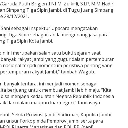
uda Putih Brigjen TNI M. Zulkifli, S.I.P, M.M Hadiri
n Simpang Tiga Sipin Jambi, di Tugu Juang Simpang
re 29/12/2021.
 Sani sebagai Inspektur Upacara mengatakan
ng Tiga Sipin sebagai tanda mengenang jasa para
g Tiga Sipin Kota Jambi.
in ini merupakan salah satu bukti sejarah saat
, banyak rakyat Jambi yang gugur dalam pertempuran
a nasional terjadi momentum peristiwa penting yang
su pertempuran rakyat Jambi,” tambah Wagub.
 banyak tentara, ini menjadi momen sebagai
 kita berjuang untuk membuat Jambi lebih maju. “Kita
bisa menjaga kedaulatan Negara Republik Indonesia
ik dari dalam maupun luar negeri,” tandasnya.
ebut, Sekda Provinsi Jambi Sudirman, Kapolda Jambi
dan unsur Forkopimda Pemprov Jambi serta para
-POLRI serta Mahasiswa dan POL PP. (deni)