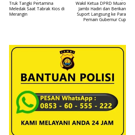
Truk Tangki Pertamina
Wakil Ketua DPRD Muaro
a
Meledak Saat Tabrak Kios di
Jambi Hadiri dan Berikan
v
Merangin
Suport Langsung ke Para
Pemain Gubernur Cup
i
g
a
s
i
p
o
s