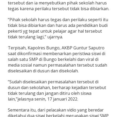
tersebut dan ia menyebutkan pihak sekolah harus
P
R
tegas karena perilaku tersebut tidak bisa dibiarkan.
D
E
“Pihak sekolah harus tegas dan perilaku seperti itu
d
tidak bisa dibiarkan dan harus ada pendidikan budi
i
pekerti yg tepat untuk pelajar agar hal tersebut
P
u
tidak terulang lagi,” ujarnya.
r
w
Terpisah, Kapolres Bungo, AKBP Guntur Saputro
a
saat dikonfirmasi membenarkan peristiwa siswi di
n
salah satu SMP di Bungo berkelahi dan viral di
t
o
media sosial namun permasalahan tersebut sudah
d
diselesaikan di dusun dan disekolah.
a
n
“Sudah diselesaikan permasalahan tersebut di
K
dusun dan sekolahan, berharap kejadian tersebut
a
p
tidak terulang dan jangan ditiru oleh siswa
o
lain,”jelasnya senin, 17 januari 2022.
l
r
Sementara itu, dari pelacakan vidio yang beredar
e
diketahui dua siswi berkelahi merupakan siswi SMP
s