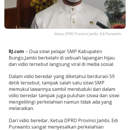
e
r
k
e
l
a
Ketua DPRD Provinsi Jambi, Edi Purwanto
h
i
,
I
RJ.com
– Dua siswi pelajar SMP Kabupaten
n
Bungo,Jambi berkelahi di sebuah lapangan hijau
i
dan vidio tersebut langsung viral di media sosial.
N
a
Dalam vidio beredar yang diketahui berdurasi 59
s
e
detik tersebut, tampak salah satu siswi SMP
h
memukul lawannya sambil menduduki dan dalam
a
vidio beredar tampak juga puluhan siswa dan siswi
t
mengelilingi perkelahian namun tidak ada yang
K
e
melaraikan.
t
u
Dari vidio beredar, Ketua DPRD Provinsi Jambi, Edi
a
Purwanto sangat menyesalkan perkelahian
D