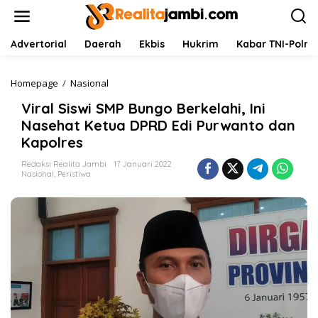
L
e
w
a
Advertorial
Daerah
Ekbis
Hukrim
Kabar TNI-Polri
t
i
k
Homepage
/
Nasional
V
e
i
Viral Siswi SMP Bungo Berkelahi, Ini
k
r
o
a
Nasehat Ketua DPRD Edi Purwanto dan
n
l
Kapolres
t
S
e
i
Redaksi Realita Jambi
17 Januari 2022
n
s
Nasional
,
Peristiwa
w
i
S
M
P
B
u
n
g
o
B