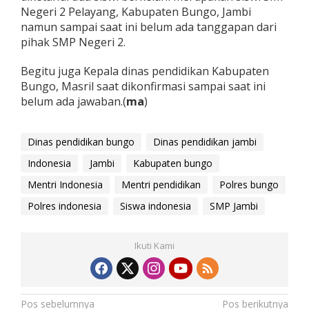
Negeri 2 Pelayang, Kabupaten Bungo, Jambi
namun sampai saat ini belum ada tanggapan dari
pihak SMP Negeri 2.
Begitu juga Kepala dinas pendidikan Kabupaten
Bungo, Masril saat dikonfirmasi sampai saat ini
belum ada jawaban.(
ma
)
Dinas pendidikan bungo
Dinas pendidikan jambi
Indonesia
Jambi
Kabupaten bungo
Mentri Indonesia
Mentri pendidikan
Polres bungo
Polres indonesia
Siswa indonesia
SMP Jambi
Ikuti Kami
N
Pos sebelumnya
Pos berikutnya