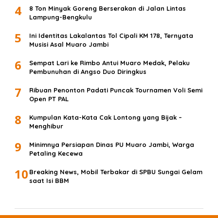
4
8 Ton Minyak Goreng Berserakan di Jalan Lintas
Lampung-Bengkulu
5
Ini Identitas Lakalantas Tol Cipali KM 178, Ternyata
Musisi Asal Muaro Jambi
6
Sempat Lari ke Rimbo Antui Muaro Medak, Pelaku
Pembunuhan di Angso Duo Diringkus
7
Ribuan Penonton Padati Puncak Tournamen Voli Semi
Open PT PAL
8
Kumpulan Kata-Kata Cak Lontong yang Bijak –
Menghibur
9
Minimnya Persiapan Dinas PU Muaro Jambi, Warga
Petaling Kecewa
10
Breaking News, Mobil Terbakar di SPBU Sungai Gelam
saat Isi BBM