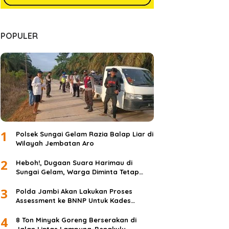
POPULER
1
Polsek Sungai Gelam Razia Balap Liar di
Wilayah Jembatan Aro
2
Heboh!, Dugaan Suara Harimau di
Sungai Gelam, Warga Diminta Tetap
Waspada dan Tidak Panik
3
Polda Jambi Akan Lakukan Proses
Assessment ke BNNP Untuk Kades
Simpang Jelita
4
8 Ton Minyak Goreng Berserakan di