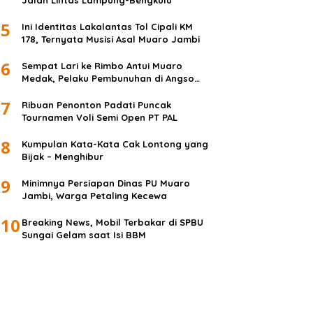
Jalan Lintas Lampung-Bengkulu
5
Ini Identitas Lakalantas Tol Cipali KM
178, Ternyata Musisi Asal Muaro Jambi
6
Sempat Lari ke Rimbo Antui Muaro
Medak, Pelaku Pembunuhan di Angso
Duo Diringkus
7
Ribuan Penonton Padati Puncak
Tournamen Voli Semi Open PT PAL
8
Kumpulan Kata-Kata Cak Lontong yang
Bijak – Menghibur
9
Minimnya Persiapan Dinas PU Muaro
Jambi, Warga Petaling Kecewa
10
Breaking News, Mobil Terbakar di SPBU
Sungai Gelam saat Isi BBM