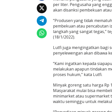
i
per liter. Pengusaha yang engg
t
akan disanksi pembekuan atau 
e
r
I
“Produsen yang tidak mematuh
n
pembekuan atau pencabutan iz
i
langkah yang sangat tegas,” teg
S
(18/1/2022).
a
n
k
Lutfi juga mengingatkan bagi
s
penyelewengan akan dibawa k
i
n
“Kami ingatkan kepada siapap
y
melakukan apapun tindakan me
a
proses hukum,” kata Lutfi.
Minyak goreng satu harga Rp 14
Masyarakat mulai bisa membeli 
minimarket atau supermarket te
waktu seminggu untuk melakuk