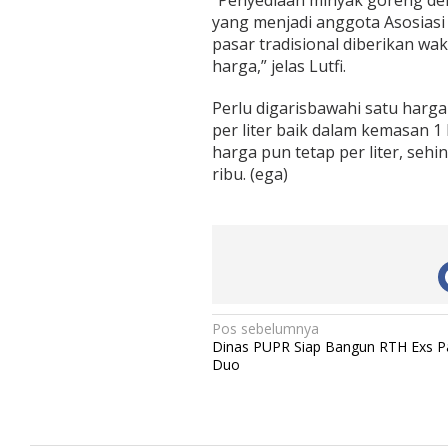
“Penyediaan minyak goreng den
yang menjadi anggota Asosiasi 
pasar tradisional diberikan w
harga,” jelas Lutfi.
Perlu digarisbawahi satu harg
per liter baik dalam kemasan 1 
harga pun tetap per liter, sehi
ribu. (ega)
N
Pos sebelumnya
Dinas PUPR Siap Bangun RTH Exs P
a
Duo
v
i
g