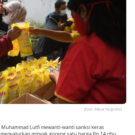
(foto: Akbar Nugroho)
Muhammad Lutfi mewanti-wanti sanksi keras
 menyalurkan minyak goreng satu harga Rp 14 ribu