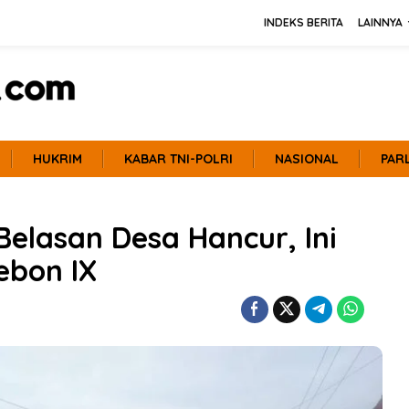
INDEKS BERITA
LAINNYA
HUKRIM
KABAR TNI-POLRI
NASIONAL
PAR
elasan Desa Hancur, Ini
ebon IX