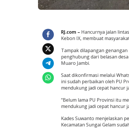
n
j
e
l
a
s
RJ.com –
Hancurnya jalan linta
a
Kebon IX, membuat masyarakat h
n
K
a
Tampak dilapangan genangan a
d
penghubung dari belasan desa 
e
Muaro Jambi.
s
K
e
Saat dikonfirmasi melalui Wh
b
ini sudah perbaikan oleh PU Pr
o
mendukung jadi cepat hancur j
n
I
“Belum lama PU Provinsi itu me
X
mendukung jadi cepat hancur ja
Kades Suwanto menjelaskan pers
Kecamatan Sungai Gelam sudah