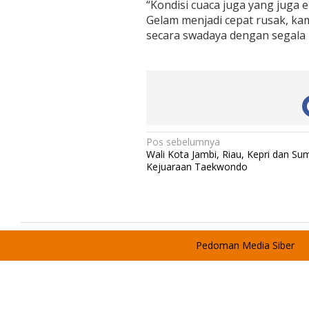
“Kondisi cuaca juga yang juga
Gelam menjadi cepat rusak, ka
secara swadaya dengan segala 
N
Pos sebelumnya
Wali Kota Jambi, Riau, Kepri dan Sum
a
Kejuaraan Taekwondo
v
i
g
a
Pedoman Media Siber
s
i
p