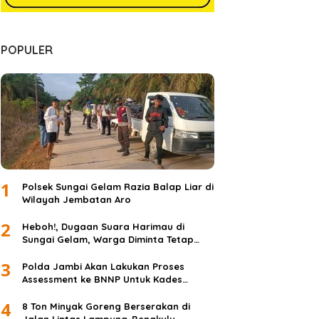
POPULER
1
Polsek Sungai Gelam Razia Balap Liar di
Wilayah Jembatan Aro
2
Heboh!, Dugaan Suara Harimau di
Sungai Gelam, Warga Diminta Tetap
Waspada dan Tidak Panik
3
Polda Jambi Akan Lakukan Proses
Assessment ke BNNP Untuk Kades
Simpang Jelita
4
8 Ton Minyak Goreng Berserakan di