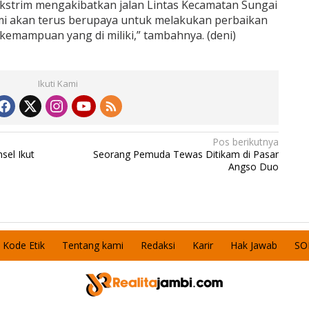
 ekstrim mengakibatkan jalan Lintas Kecamatan Sungai
mi akan terus berupaya untuk melakukan perbaikan
kemampuan yang di miliki,” tambahnya. (deni)
Ikuti Kami
Pos berikutnya
sel Ikut
Seorang Pemuda Tewas Ditikam di Pasar
Angso Duo
Kode Etik
Tentang kami
Redaksi
Karir
Hak Jawab
SO