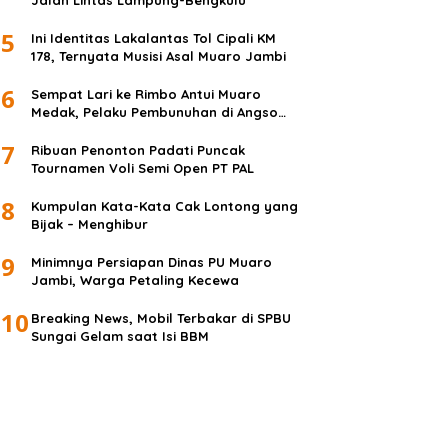
Jalan Lintas Lampung-Bengkulu
5
Ini Identitas Lakalantas Tol Cipali KM
178, Ternyata Musisi Asal Muaro Jambi
6
Sempat Lari ke Rimbo Antui Muaro
Medak, Pelaku Pembunuhan di Angso
Duo Diringkus
7
Ribuan Penonton Padati Puncak
Tournamen Voli Semi Open PT PAL
8
Kumpulan Kata-Kata Cak Lontong yang
Bijak – Menghibur
9
Minimnya Persiapan Dinas PU Muaro
Jambi, Warga Petaling Kecewa
10
Breaking News, Mobil Terbakar di SPBU
Sungai Gelam saat Isi BBM