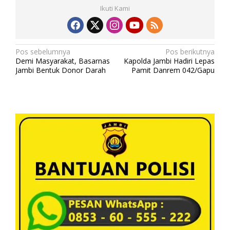
Ikuti Kami
N
Pos sebelumnya
Pos berikutnya
Demi Masyarakat, Basarnas
Kapolda Jambi Hadiri Lepas
a
Jambi Bentuk Donor Darah
Pamit Danrem 042/Gapu
v
i
g
a
s
i
p
o
s