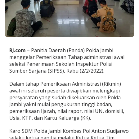
r
i
k
s
a
a
n
T
a
RJ.com –
Panitia Daerah (Panda) Polda Jambi
h
menggelar Pemeriksaan Tahap administrasi awal
a
seleksi Penerimaan Sekolah Inspektur Polisi
p
Sumber Sarjana (SIPSS), Rabu (2/2/2022).
A
d
m
Dalam tahap Pemeriksaan Administrasi (Rikmin)
i
awal ini seluruh peserta diwajibkan melengkapi
n
persyaratan yang sudah dikeluarkan oleh Polda
i
Jambi yakni mulai pengukuran tinggi badan,
s
t
pemeriksaan Ijazah, nilai rapor, nilai UN, domisili,
r
Usia, KTP, dan Kartu Keluarga (KK).
a
s
Karo SDM Polda Jambi Kombes Pol Anton Sudjarwo
i
selaku ketua panitia melalui Ketua Ketua Tim
(