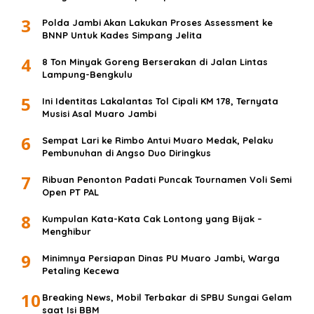
3
Polda Jambi Akan Lakukan Proses Assessment ke
BNNP Untuk Kades Simpang Jelita
4
8 Ton Minyak Goreng Berserakan di Jalan Lintas
Lampung-Bengkulu
5
Ini Identitas Lakalantas Tol Cipali KM 178, Ternyata
Musisi Asal Muaro Jambi
6
Sempat Lari ke Rimbo Antui Muaro Medak, Pelaku
Pembunuhan di Angso Duo Diringkus
7
Ribuan Penonton Padati Puncak Tournamen Voli Semi
Open PT PAL
8
Kumpulan Kata-Kata Cak Lontong yang Bijak –
Menghibur
9
Minimnya Persiapan Dinas PU Muaro Jambi, Warga
Petaling Kecewa
10
Breaking News, Mobil Terbakar di SPBU Sungai Gelam
saat Isi BBM