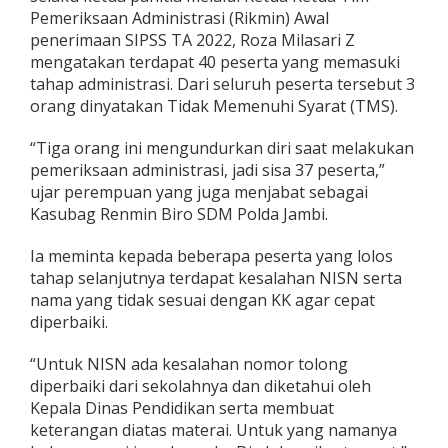
R
Pemeriksaan Administrasi (Rikmin) Awal
i
penerimaan SIPSS TA 2022, Roza Milasari Z
k
mengatakan terdapat 40 peserta yang memasuki
m
tahap administrasi. Dari seluruh peserta tersebut 3
i
n
orang dinyatakan Tidak Memenuhi Syarat (TMS).
)
“Tiga orang ini mengundurkan diri saat melakukan
pemeriksaan administrasi, jadi sisa 37 peserta,”
ujar perempuan yang juga menjabat sebagai
Kasubag Renmin Biro SDM Polda Jambi.
Ia meminta kepada beberapa peserta yang lolos
tahap selanjutnya terdapat kesalahan NISN serta
nama yang tidak sesuai dengan KK agar cepat
diperbaiki.
“Untuk NISN ada kesalahan nomor tolong
diperbaiki dari sekolahnya dan diketahui oleh
Kepala Dinas Pendidikan serta membuat
keterangan diatas materai. Untuk yang namanya