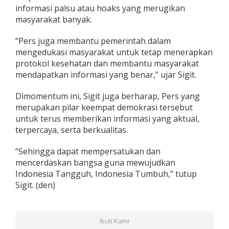
informasi palsu atau hoaks yang merugikan
a
n
masyarakat banyak.
H
a
“Pers juga membantu pemerintah dalam
r
mengedukasi masyarakat untuk tetap menerapkan
a
protokol kesehatan dan membantu masyarakat
p
a
mendapatkan informasi yang benar,” ujar Sigit.
n
Dimomentum ini, Sigit juga berharap, Pers yang
merupakan pilar keempat demokrasi tersebut
untuk terus memberikan informasi yang aktual,
terpercaya, serta berkualitas.
“Sehingga dapat mempersatukan dan
mencerdaskan bangsa guna mewujudkan
Indonesia Tangguh, Indonesia Tumbuh,” tutup
Sigit. (den)
Ikuti Kami