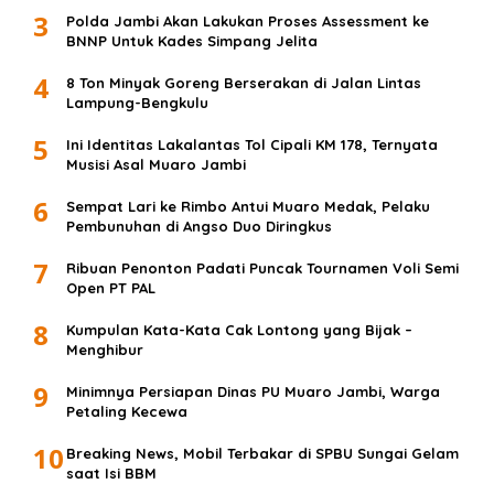
3
Polda Jambi Akan Lakukan Proses Assessment ke
BNNP Untuk Kades Simpang Jelita
4
8 Ton Minyak Goreng Berserakan di Jalan Lintas
Lampung-Bengkulu
5
Ini Identitas Lakalantas Tol Cipali KM 178, Ternyata
Musisi Asal Muaro Jambi
6
Sempat Lari ke Rimbo Antui Muaro Medak, Pelaku
Pembunuhan di Angso Duo Diringkus
7
Ribuan Penonton Padati Puncak Tournamen Voli Semi
Open PT PAL
8
Kumpulan Kata-Kata Cak Lontong yang Bijak –
Menghibur
9
Minimnya Persiapan Dinas PU Muaro Jambi, Warga
Petaling Kecewa
10
Breaking News, Mobil Terbakar di SPBU Sungai Gelam
saat Isi BBM