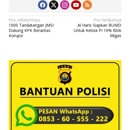
N
Pos sebelumnya
Pos berikutnya
1000 Tandatangan JMSI
Al Haris Siapkan BUMD
a
Dukung KPK Berantas
Untuk Kelola PI 10% Blok
v
Korupsi
Migas
i
g
a
s
i
p
o
s