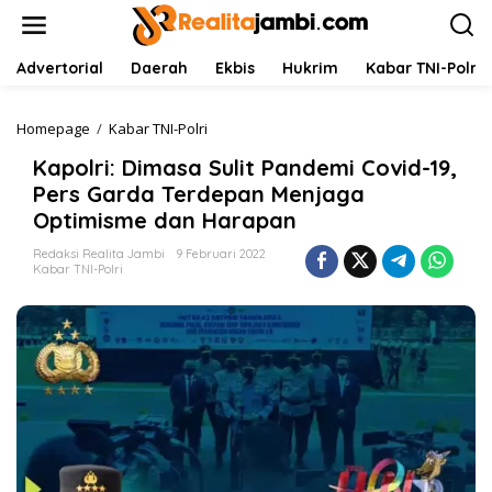
L
e
w
a
Advertorial
Daerah
Ekbis
Hukrim
Kabar TNI-Polri
t
i
k
Homepage
/
Kabar TNI-Polri
K
e
a
Kapolri: Dimasa Sulit Pandemi Covid-19,
k
p
o
o
Pers Garda Terdepan Menjaga
n
l
Optimisme dan Harapan
t
r
e
i
Redaksi Realita Jambi
9 Februari 2022
n
:
Kabar TNI-Polri
D
i
m
a
s
a
S
u
l
i
t