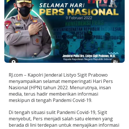
P
a
n
d
e
m
i
C
o
v
i
d
-
1
RJ.com – Kapolri Jenderal Listyo Sigit Prabowo
9
menyampaikan selamat memperingati Hari Pers
,
P
Nasional (HPN) tahun 2022. Menurutnya, insan
e
media, terus hadir memberikan informasi
r
meskipun di tengah Pandemi Covid-19.
s
G
Di tengah situasi sulit Pandemi Covid-19, Sigit
a
r
menyebut, Pers menjadi salah satu elemen yang
d
berada di lini terdepan untuk menyajikan informasi
a