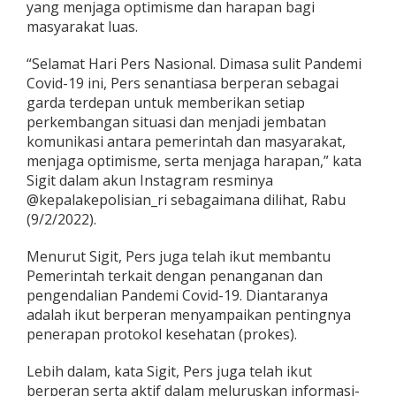
yang menjaga optimisme dan harapan bagi
T
masyarakat luas.
e
r
d
“Selamat Hari Pers Nasional. Dimasa sulit Pandemi
e
Covid-19 ini, Pers senantiasa berperan sebagai
p
garda terdepan untuk memberikan setiap
a
perkembangan situasi dan menjadi jembatan
n
M
komunikasi antara pemerintah dan masyarakat,
e
menjaga optimisme, serta menjaga harapan,” kata
n
Sigit dalam akun Instagram resminya
j
@kepalakepolisian_ri sebagaimana dilihat, Rabu
a
(9/2/2022).
g
a
O
Menurut Sigit, Pers juga telah ikut membantu
p
Pemerintah terkait dengan penanganan dan
t
pengendalian Pandemi Covid-19. Diantaranya
i
adalah ikut berperan menyampaikan pentingnya
m
i
penerapan protokol kesehatan (prokes).
s
m
Lebih dalam, kata Sigit, Pers juga telah ikut
e
berperan serta aktif dalam meluruskan informasi-
d