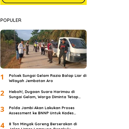
POPULER
1
Polsek Sungai Gelam Razia Balap Liar di
Wilayah Jembatan Aro
2
Heboh!, Dugaan Suara Harimau di
Sungai Gelam, Warga Diminta Tetap
Waspada dan Tidak Panik
3
Polda Jambi Akan Lakukan Proses
Assessment ke BNNP Untuk Kades
Simpang Jelita
4
8 Ton Minyak Goreng Berserakan di