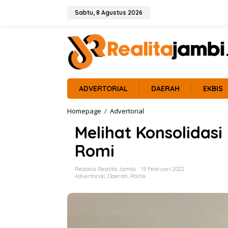
L
e
Sabtu, 8 Agustus 2026
w
a
t
i
k
e
k
o
ADVERTORIAL
DAERAH
EKBIS
n
t
Homepage
/
Advertorial
M
e
e
n
Melihat Konsolidas
l
i
Romi
h
a
t
Redaksi Realita Jambi
19 Februari 2022
K
Advertorial
,
Daerah
,
Politik
o
n
s
o
l