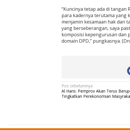
“Kuncinya tetap ada di tanga
para kadernya terutama yang k
menjamin kesamaan hak dan t
yang berseberangan, saya pastik
komposisi kepengurusan dan p
domain DPD,” pungkasnya. (Dn
N
Pos sebelumnya
Al Haris: Pemprov Akan Terus Beru
a
Tingkatkan Perekonomian Masyraka
v
i
g
a