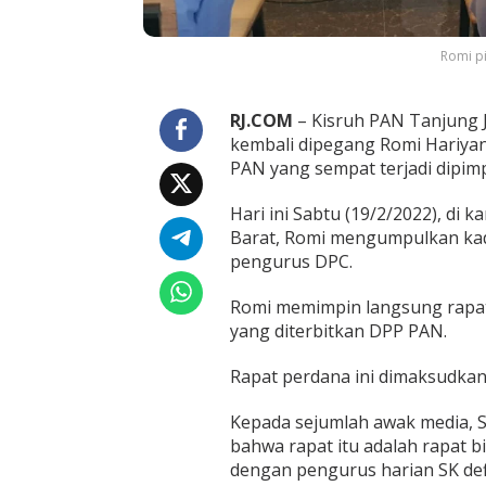
m
i
Romi pi
RJ.COM
– Kisruh PAN Tanjung J
kembali dipegang Romi Hariya
PAN yang sempat terjadi dipim
Hari ini Sabtu (19/2/2022), d
Barat, Romi mengumpulkan kade
pengurus DPC.
Romi memimpin langsung rapat
yang diterbitkan DPP PAN.
Rapat perdana ini dimaksudkan
Kepada sejumlah awak media, 
bahwa rapat itu adalah rapat b
dengan pengurus harian SK defi