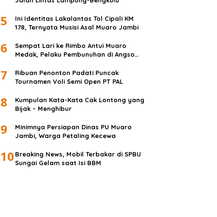
Jalan Lintas Lampung-Bengkulu
5
Ini Identitas Lakalantas Tol Cipali KM
178, Ternyata Musisi Asal Muaro Jambi
6
Sempat Lari ke Rimbo Antui Muaro
Medak, Pelaku Pembunuhan di Angso
Duo Diringkus
7
Ribuan Penonton Padati Puncak
Tournamen Voli Semi Open PT PAL
8
Kumpulan Kata-Kata Cak Lontong yang
Bijak – Menghibur
9
Minimnya Persiapan Dinas PU Muaro
Jambi, Warga Petaling Kecewa
10
Breaking News, Mobil Terbakar di SPBU
Sungai Gelam saat Isi BBM