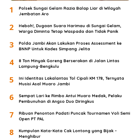
1
Polsek Sungai Gelam Razia Balap Liar di Wilayah
Jembatan Aro
2
Heboh!, Dugaan Suara Harimau di Sungai Gelam,
Warga Diminta Tetap Waspada dan Tidak Panik
3
Polda Jambi Akan Lakukan Proses Assessment ke
BNNP Untuk Kades Simpang Jelita
4
8 Ton Minyak Goreng Berserakan di Jalan Lintas
Lampung-Bengkulu
5
Ini Identitas Lakalantas Tol Cipali KM 178, Ternyata
Musisi Asal Muaro Jambi
6
Sempat Lari ke Rimbo Antui Muaro Medak, Pelaku
Pembunuhan di Angso Duo Diringkus
7
Ribuan Penonton Padati Puncak Tournamen Voli Semi
Open PT PAL
8
Kumpulan Kata-Kata Cak Lontong yang Bijak –
Menghibur