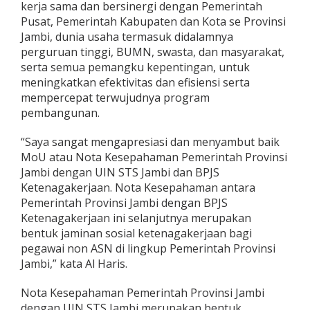
kerja sama dan bersinergi dengan Pemerintah
g
Pusat, Pemerintah Kabupaten dan Kota se Provinsi
a
k
Jambi, dunia usaha termasuk didalamnya
e
perguruan tinggi, BUMN, swasta, dan masyarakat,
r
serta semua pemangku kepentingan, untuk
j
meningkatkan efektivitas dan efisiensi serta
a
a
mempercepat terwujudnya program
n
pembangunan.
“Saya sangat mengapresiasi dan menyambut baik
MoU atau Nota Kesepahaman Pemerintah Provinsi
Jambi dengan UIN STS Jambi dan BPJS
Ketenagakerjaan. Nota Kesepahaman antara
Pemerintah Provinsi Jambi dengan BPJS
Ketenagakerjaan ini selanjutnya merupakan
bentuk jaminan sosial ketenagakerjaan bagi
pegawai non ASN di lingkup Pemerintah Provinsi
Jambi,” kata Al Haris.
Nota Kesepahaman Pemerintah Provinsi Jambi
dengan UIN STS Jambi merupakan bentuk