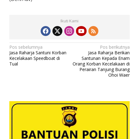
Ikuti Kami
N
Pos sebelumnya
Pos berikutnya
Jasa Raharja Santuni Korban
Jasa Raharja Berikan
a
Kecelakaan Speedboat di
Santunan Kepada Enam
v
Tual
Orang Korban Kecelakaan di
Perairan Tanjung Burang
i
Ohoi Waer
g
a
s
i
p
o
s