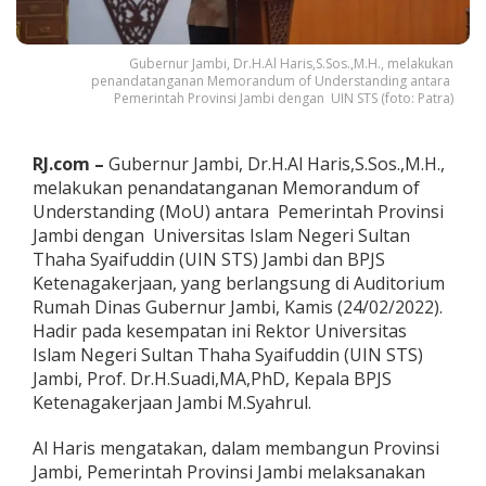
M
o
U
Gubernur Jambi, Dr.H.Al Haris,S.Sos.,M.H., melakukan
D
penandatanganan Memorandum of Understanding antara
e
Pemerintah Provinsi Jambi dengan UIN STS (foto: Patra)
n
g
a
RJ.com –
Gubernur Jambi, Dr.H.Al Haris,S.Sos.,M.H.,
n
melakukan penandatanganan Memorandum of
U
I
Understanding (MoU) antara Pemerintah Provinsi
N
Jambi dengan Universitas Islam Negeri Sultan
d
Thaha Syaifuddin (UIN STS) Jambi dan BPJS
a
Ketenagakerjaan, yang berlangsung di Auditorium
n
B
Rumah Dinas Gubernur Jambi, Kamis (24/02/2022).
P
Hadir pada kesempatan ini Rektor Universitas
J
Islam Negeri Sultan Thaha Syaifuddin (UIN STS)
S
Jambi, Prof. Dr.H.Suadi,MA,PhD, Kepala BPJS
K
Ketenagakerjaan Jambi M.Syahrul.
e
t
e
Al Haris mengatakan, dalam membangun Provinsi
n
Jambi, Pemerintah Provinsi Jambi melaksanakan
a