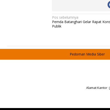
N
Pos sebelumnya
Pemda Batanghari Gelar Rapat Kons
a
Publik
v
i
g
a
Pedoman Media Siber
s
i
p
o
s
Alamat Kantor :