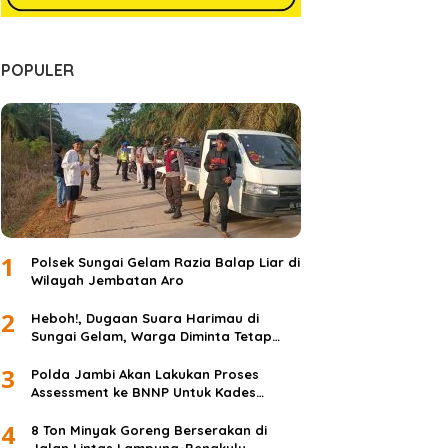
POPULER
1
Polsek Sungai Gelam Razia Balap Liar di
Wilayah Jembatan Aro
2
Heboh!, Dugaan Suara Harimau di
Sungai Gelam, Warga Diminta Tetap
Waspada dan Tidak Panik
3
Polda Jambi Akan Lakukan Proses
Assessment ke BNNP Untuk Kades
Simpang Jelita
4
8 Ton Minyak Goreng Berserakan di