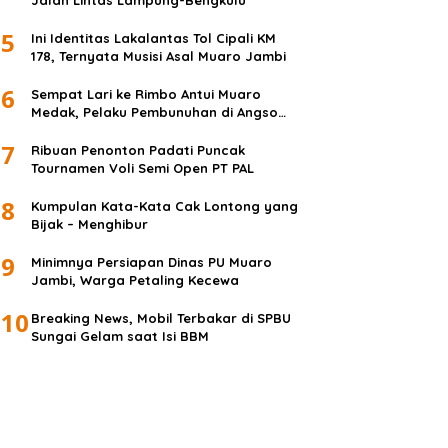
Jalan Lintas Lampung-Bengkulu
5
Ini Identitas Lakalantas Tol Cipali KM
178, Ternyata Musisi Asal Muaro Jambi
6
Sempat Lari ke Rimbo Antui Muaro
Medak, Pelaku Pembunuhan di Angso
Duo Diringkus
7
Ribuan Penonton Padati Puncak
Tournamen Voli Semi Open PT PAL
8
Kumpulan Kata-Kata Cak Lontong yang
Bijak – Menghibur
9
Minimnya Persiapan Dinas PU Muaro
Jambi, Warga Petaling Kecewa
10
Breaking News, Mobil Terbakar di SPBU
Sungai Gelam saat Isi BBM