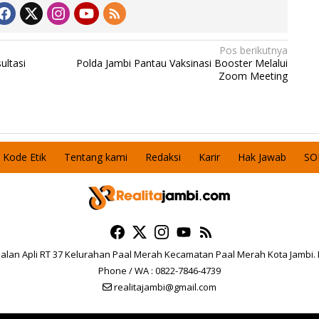
Pos berikutnya
ultasi
Polda Jambi Pantau Vaksinasi Booster Melalui
Zoom Meeting
Kode Etik
Tentang kami
Redaksi
Karir
Hak Jawab
SO
 Jalan Apli RT 37 Kelurahan Paal Merah Kecamatan Paal Merah Kota Jambi.
Phone / WA : 0822-7846-4739
realitajambi@gmail.com