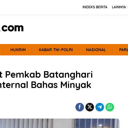
INDEKS BERITA
LAINNYA
HUKRIM
KABAR TNI-POLRI
NASIONAL
PAR
t Pemkab Batanghari
nternal Bahas Minyak