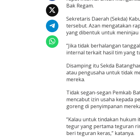
a
Bak Regam.
r
R
Sekretaris Daerah (Sekda) Ka
a
p
tersebut. Azan mengatakan rap
a
yang dibentuk untuk meninjau 
t
I
”Jika tidak berhalangan tangga
n
internal terkait hasil tim yang
t
e
r
Disamping itu Sekda Batanghar
n
atau pengusaha untuk tidak m
a
mereka.
l
B
Tidak segan-segan Pemkab Bat
a
h
mencabut izin usaha kepada 
a
goreng di penyimpanan mereka
s
M
”Kalau untuk tindakan hukum it
i
tegur yang pertama teguran rin
n
y
beri teguran keras,” katanya.
a