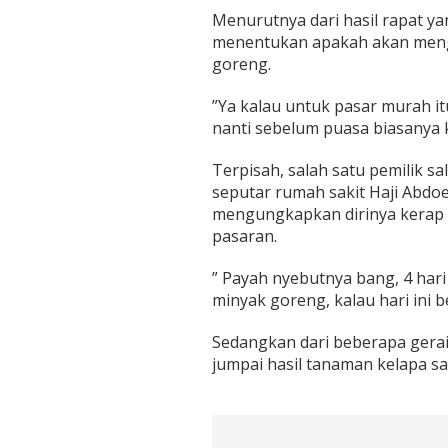
k
Menurutnya dari hasil rapat y
G
menentukan apakah akan meng
o
goreng.
r
e
n
”Ya kalau untuk pasar murah it
g
nanti sebelum puasa biasanya
Terpisah, salah satu pemilik 
seputar rumah sakit Haji Abdo
mengungkapkan dirinya kerap 
pasaran.
” Payah nyebutnya bang, 4 hari 
minyak goreng, kalau hari ini 
Sedangkan dari beberapa gerai 
jumpai hasil tanaman kelapa saw