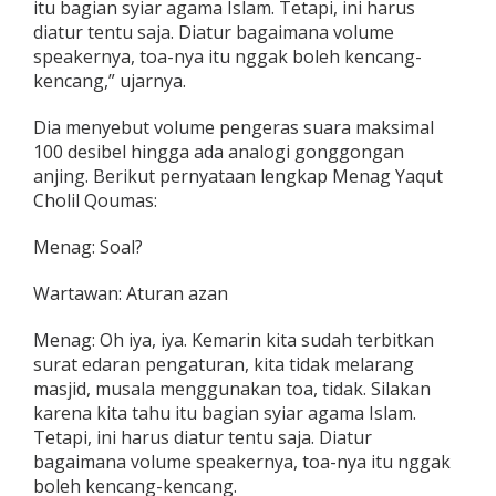
itu bagian syiar agama Islam. Tetapi, ini harus
A
diatur tentu saja. Diatur bagaimana volume
n
a
speakernya, toa-nya itu nggak boleh kencang-
l
kencang,” ujarnya.
o
g
Dia menyebut volume pengeras suara maksimal
i
100 desibel hingga ada analogi gonggongan
G
o
anjing. Berikut pernyataan lengkap Menag Yaqut
n
Cholil Qoumas:
g
g
Menag: Soal?
o
n
Wartawan: Aturan azan
g
a
n
Menag: Oh iya, iya. Kemarin kita sudah terbitkan
A
surat edaran pengaturan, kita tidak melarang
n
masjid, musala menggunakan toa, tidak. Silakan
j
karena kita tahu itu bagian syiar agama Islam.
i
n
Tetapi, ini harus diatur tentu saja. Diatur
g
bagaimana volume speakernya, toa-nya itu nggak
boleh kencang-kencang.