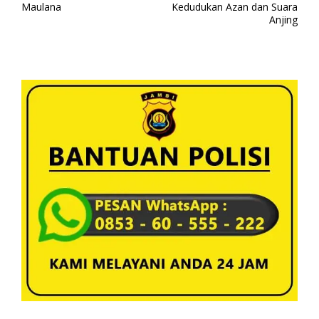
v
Maulana
Kedudukan Azan dan Suara
Anjing
i
g
a
s
i
p
o
s