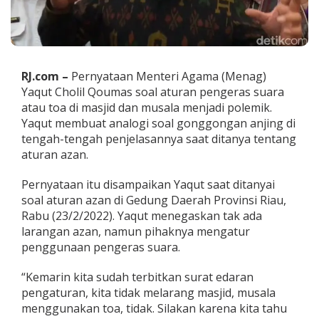
n
a
g
s
o
a
RJ.com –
Pernyataan Menteri Agama (Menag)
l
Yaqut Cholil Qoumas soal aturan pengeras suara
A
atau toa di masjid dan musala menjadi polemik.
t
Yaqut membuat analogi soal gonggongan anjing di
u
r
tengah-tengah penjelasannya saat ditanya tentang
a
aturan azan.
n
T
Pernyataan itu disampaikan Yaqut saat ditanyai
o
soal aturan azan di Gedung Daerah Provinsi Riau,
a
M
Rabu (23/2/2022). Yaqut menegaskan tak ada
a
larangan azan, namun pihaknya mengatur
s
penggunaan pengeras suara.
j
i
“Kemarin kita sudah terbitkan surat edaran
d
d
pengaturan, kita tidak melarang masjid, musala
a
menggunakan toa, tidak. Silakan karena kita tahu
n