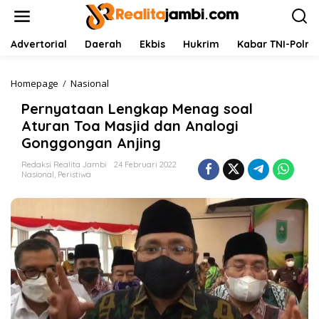
L
e
w
a
Advertorial
Daerah
Ekbis
Hukrim
Kabar TNI-Polri
t
i
k
Homepage
/
Nasional
P
e
e
Pernyataan Lengkap Menag soal
k
r
o
n
Aturan Toa Masjid dan Analogi
n
y
Gonggongan Anjing
t
a
e
t
Redaksi Realita Jambi
24 Februari 2022
n
a
Nasional
,
Peristiwa
a
n
L
e
n
g
k
a
p
M
e