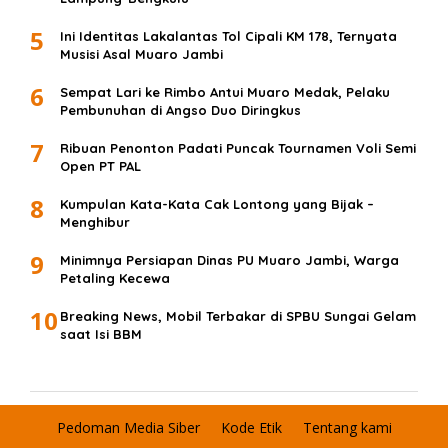
5
Ini Identitas Lakalantas Tol Cipali KM 178, Ternyata
Musisi Asal Muaro Jambi
6
Sempat Lari ke Rimbo Antui Muaro Medak, Pelaku
Pembunuhan di Angso Duo Diringkus
7
Ribuan Penonton Padati Puncak Tournamen Voli Semi
Open PT PAL
8
Kumpulan Kata-Kata Cak Lontong yang Bijak –
Menghibur
9
Minimnya Persiapan Dinas PU Muaro Jambi, Warga
Petaling Kecewa
10
Breaking News, Mobil Terbakar di SPBU Sungai Gelam
saat Isi BBM
Pedoman Media Siber
Kode Etik
Tentang kami