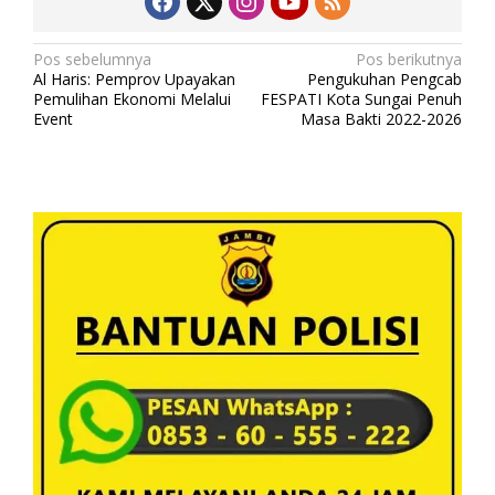
N
Pos sebelumnya
Pos berikutnya
Al Haris: Pemprov Upayakan
Pengukuhan Pengcab
a
Pemulihan Ekonomi Melalui
FESPATI Kota Sungai Penuh
v
Event
Masa Bakti 2022-2026
i
g
a
s
i
p
o
s