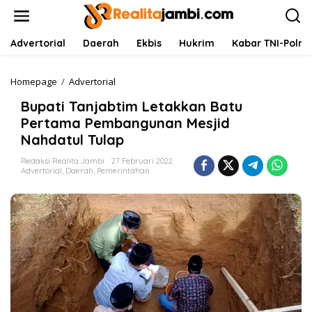
L
e
w
a
Advertorial
Daerah
Ekbis
Hukrim
Kabar TNI-Polri
t
i
k
Homepage
/
Advertorial
B
e
u
Bupati Tanjabtim Letakkan Batu
k
p
o
a
Pertama Pembangunan Mesjid
n
t
Nahdatul Tulap
t
i
e
T
Redaksi Realita Jambi
27 Februari 2022
n
a
Advertorial
,
Daerah
,
Pemerintahan
n
j
a
b
t
i
m
L
e
t
a