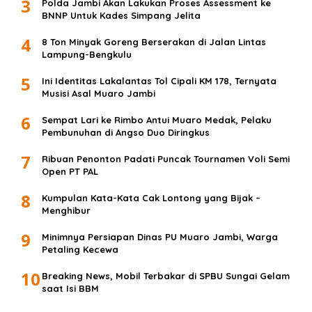
3
Polda Jambi Akan Lakukan Proses Assessment ke
BNNP Untuk Kades Simpang Jelita
4
8 Ton Minyak Goreng Berserakan di Jalan Lintas
Lampung-Bengkulu
5
Ini Identitas Lakalantas Tol Cipali KM 178, Ternyata
Musisi Asal Muaro Jambi
6
Sempat Lari ke Rimbo Antui Muaro Medak, Pelaku
Pembunuhan di Angso Duo Diringkus
7
Ribuan Penonton Padati Puncak Tournamen Voli Semi
Open PT PAL
8
Kumpulan Kata-Kata Cak Lontong yang Bijak –
Menghibur
9
Minimnya Persiapan Dinas PU Muaro Jambi, Warga
Petaling Kecewa
10
Breaking News, Mobil Terbakar di SPBU Sungai Gelam
saat Isi BBM