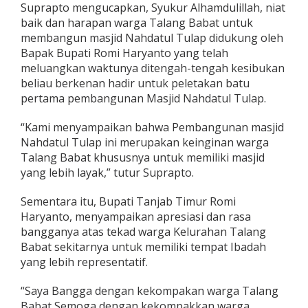
Suprapto mengucapkan, Syukur Alhamdulillah, niat
n
baik dan harapan warga Talang Babat untuk
M
e
membangun masjid Nahdatul Tulap didukung oleh
s
Bapak Bupati Romi Haryanto yang telah
j
meluangkan waktunya ditengah-tengah kesibukan
i
beliau berkenan hadir untuk peletakan batu
d
N
pertama pembangunan Masjid Nahdatul Tulap.
a
h
“Kami menyampaikan bahwa Pembangunan masjid
d
Nahdatul Tulap ini merupakan keinginan warga
a
Talang Babat khususnya untuk memiliki masjid
t
u
yang lebih layak,” tutur Suprapto.
l
T
Sementara itu, Bupati Tanjab Timur Romi
u
Haryanto, menyampaikan apresiasi dan rasa
l
bangganya atas tekad warga Kelurahan Talang
a
p
Babat sekitarnya untuk memiliki tempat Ibadah
yang lebih representatif.
“Saya Bangga dengan kekompakan warga Talang
Babat Semoga dengan kekompakkan warga,