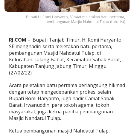
k
k
a
Bupati H. Romi Haryanto, SE saat meletakan batu pertama,
n
pembangunan Masjid Nahdatul Tulap (foto: ist)
B
a
t
RJ.COM
– Bupati Tanjab Timur, H. Romi Haryanto,
u
SE menghadiri serta meletakan batu pertama,
P
e
pembangunan Masjid Nahdatul Tulap, di
r
Kelurahan Talang Babat, Kecamatan Sabak Barat,
t
Kabupaten Tanjung Jabung Timur, Minggu
a
(27/02/22).
m
a
P
Acara peletakan batu pertama berlangsung hikmad
e
dengan tetap mengedepankan prokes, selain
m
Bupati Romi Haryanto, juga hadir Camat Sabak
b
Barat, Irwanuddin, para tokoh agama, tokoh
a
masyarakat, juga ketua panitia pembangunan
n
g
Masjid Nahdatul Tulap.
u
n
Ketua pembangunan masjid Nahdatul Tulap,
a