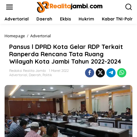
L
e
w
a
Advertorial
Daerah
Ekbis
Hukrim
Kabar TNI-Polri
t
i
k
Homepage
/
Advertorial
P
e
a
Pansus l DPRD Kota Gelar RDP Terkait
k
n
o
s
Ranperda Rencana Tata Ruang
n
u
Wilayah Kota Jambi Tahun 2022-2024
t
s
e
l
Redaksi Realita Jambi
1 Maret 2022
n
D
Advertorial
,
Daerah
,
Politik
P
R
D
K
o
t
a
G
e
l
a