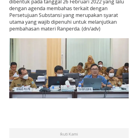
dibentuk pada tanggal 26 Februari 2022 yang lalu
a
dengan agenda membahas terkait dengan
T
Persetujuan Substansi yang merupakan syarat
a
t
utama yang wajib dipenuhi untuk melanjutkan
a
pembahasan materi Ranperda. (dn/adv)
R
u
a
n
g
W
i
l
a
y
a
h
K
o
t
a
J
a
m
Ikuti Kami
b