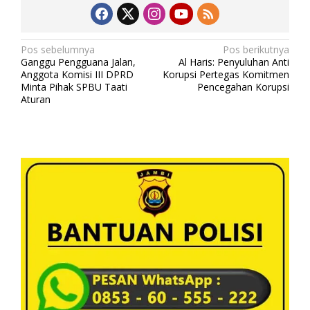
i
T
a
N
h
Pos sebelumnya
Pos berikutnya
u
Ganggu Pengguana Jalan,
Al Haris: Penyuluhan Anti
a
n
Anggota Komisi III DPRD
Korupsi Pertegas Komitmen
2
v
Minta Pihak SPBU Taati
Pencegahan Korupsi
0
Aturan
i
2
2
g
-
a
2
0
s
2
i
4
p
o
s