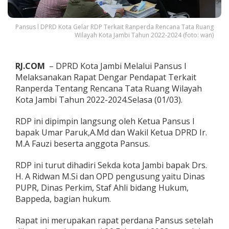
r
R
D
Pansus l DPRD Kota Gelar RDP Terkait Ranperda Rencana Tata Ruang
P
Wilayah Kota Jambi Tahun 2022-2024 (foto: wan)
T
e
r
RJ.COM
– DPRD Kota Jambi Melalui Pansus l
k
Melaksanakan Rapat Dengar Pendapat Terkait
a
Ranperda Tentang Rencana Tata Ruang Wilayah
i
t
Kota Jambi Tahun 2022-2024.Selasa (01/03).
R
a
RDP ini dipimpin langsung oleh Ketua Pansus l
n
bapak Umar Paruk,A.Md dan Wakil Ketua DPRD Ir.
p
M.A Fauzi beserta anggota Pansus.
e
r
d
RDP ini turut dihadiri Sekda kota Jambi bapak Drs.
a
H. A Ridwan M.Si dan OPD pengusung yaitu Dinas
R
PUPR, Dinas Perkim, Staf Ahli bidang Hukum,
e
Bappeda, bagian hukum.
n
c
a
Rapat ini merupakan rapat perdana Pansus setelah
n