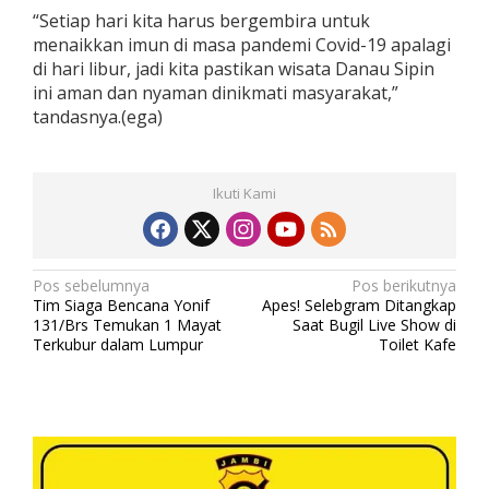
n
“Setiap hari kita harus bergembira untuk
menaikkan imun di masa pandemi Covid-19 apalagi
di hari libur, jadi kita pastikan wisata Danau Sipin
ini aman dan nyaman dinikmati masyarakat,”
tandasnya.(ega)
Ikuti Kami
N
Pos sebelumnya
Pos berikutnya
Tim Siaga Bencana Yonif
Apes! Selebgram Ditangkap
a
131/Brs Temukan 1 Mayat
Saat Bugil Live Show di
v
Terkubur dalam Lumpur
Toilet Kafe
i
g
a
s