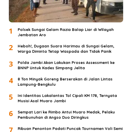
1
Polsek Sungai Gelam Razia Balap Liar di Wilayah
Jembatan Aro
2
Heboh!, Dugaan Suara Harimau di Sungai Gelam,
Warga Diminta Tetap Waspada dan Tidak Panik
3
Polda Jambi Akan Lakukan Proses Assessment ke
BNNP Untuk Kades Simpang Jelita
4
8 Ton Minyak Goreng Berserakan di Jalan Lintas
Lampung-Bengkulu
5
Ini Identitas Lakalantas Tol Cipali KM 178, Ternyata
Musisi Asal Muaro Jambi
6
Sempat Lari ke Rimbo Antui Muaro Medak, Pelaku
Pembunuhan di Angso Duo Diringkus
7
Ribuan Penonton Padati Puncak Tournamen Voli Semi