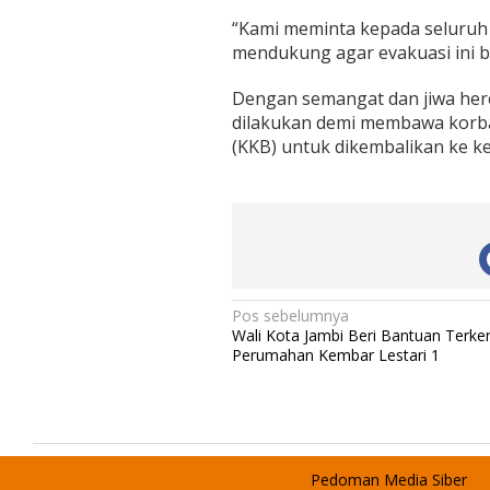
“Kami meminta kepada seluruh
mendukung agar evakuasi ini b
Dengan semangat dan jiwa heroi
dilakukan demi membawa korba
(KKB) untuk dikembalikan ke k
N
Pos sebelumnya
Wali Kota Jambi Beri Bantuan Terken
a
Perumahan Kembar Lestari 1
v
i
g
a
Pedoman Media Siber