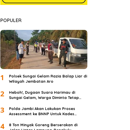
POPULER
1
Polsek Sungai Gelam Razia Balap Liar di
Wilayah Jembatan Aro
2
Heboh!, Dugaan Suara Harimau di
Sungai Gelam, Warga Diminta Tetap
Waspada dan Tidak Panik
3
Polda Jambi Akan Lakukan Proses
Assessment ke BNNP Untuk Kades
Simpang Jelita
4
8 Ton Minyak Goreng Berserakan di