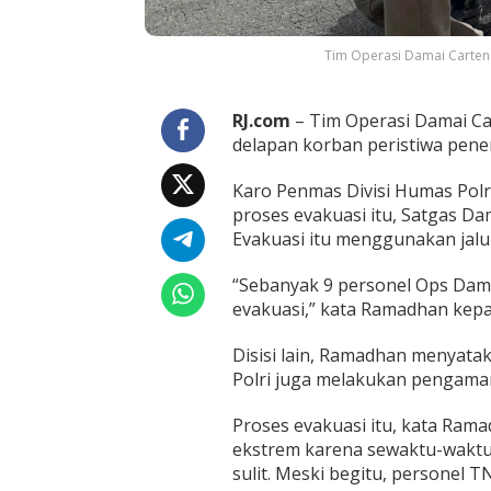
P
e
n
Tim Operasi Damai Cartenz
e
m
b
RJ.com
– Tim Operasi Damai Ca
a
delapan korban peristiwa pene
k
a
n
Karo Penmas Divisi Humas Po
K
proses evakuasi itu, Satgas Da
K
Evakuasi itu menggunakan jalu
B
“Sebanyak 9 personel Ops Dam
evakuasi,” kata Ramadhan kepa
Disisi lain, Ramadhan menyata
Polri juga melakukan pengamana
Proses evakuasi itu, kata Rama
ekstrem karena sewaktu-waktu 
sulit. Meski begitu, personel T