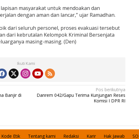
 lapisan masyarakat untuk mendoakan dan
erjalan dengan aman dan lancar,” ujar Ramadhan.
k dari seluruh personel, proses evakuasi tersebut
n dari kebrutalan Kelompok Kriminal Bersenjata
eluarganya masing-masing. (Den)
Ikuti Kami
Pos berikutnya
a Banjir di
Danrem 042/Gapu Terima Kunjungan Reses
Komisi I DPR RI
Kode Etik
Tentang kami
Redaksi
Karir
Hak Jawab
SO