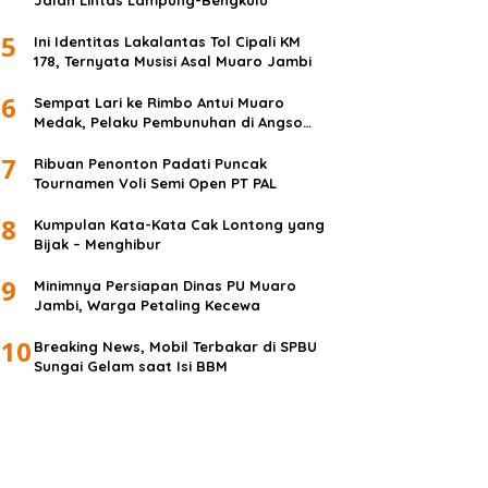
Jalan Lintas Lampung-Bengkulu
5
Ini Identitas Lakalantas Tol Cipali KM
178, Ternyata Musisi Asal Muaro Jambi
6
Sempat Lari ke Rimbo Antui Muaro
Medak, Pelaku Pembunuhan di Angso
Duo Diringkus
7
Ribuan Penonton Padati Puncak
Tournamen Voli Semi Open PT PAL
8
Kumpulan Kata-Kata Cak Lontong yang
Bijak – Menghibur
9
Minimnya Persiapan Dinas PU Muaro
Jambi, Warga Petaling Kecewa
10
Breaking News, Mobil Terbakar di SPBU
Sungai Gelam saat Isi BBM