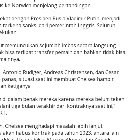
 bus ke Norwich menjelang pertandingan.
kat dengan Presiden Rusia Vladimir Putin, menjadi
a terkena sanksi dari pemerintah Inggris. Seluruh
bekukan.
rut memunculkan sejumlah imbas secara langsung
ak bisa terlibat transfer pemain dan bahkan tidak bisa
mainnya.
 Antonio Rudiger, Andreas Christensen, dan Cesar
m panas, situasi saat ini membuat Chelsea hampir
an ketiganya.
an di dalam benak mereka karena mereka belum teken
ni tiga bulan terakhir dari kontraknya saat ini,”
RT.
ah, Chelsea menghadapi masalah lebih lanjut
akan habus kontrak pada tahun 2023, antara lain
arkley, Thiago Silva, Marcos Alonso, dan Kenedy.