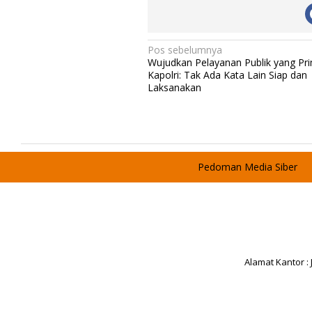
N
Pos sebelumnya
Wujudkan Pelayanan Publik yang Pr
a
Kapolri: Tak Ada Kata Lain Siap dan
v
Laksanakan
i
g
a
s
Pedoman Media Siber
i
p
o
s
Alamat Kantor :