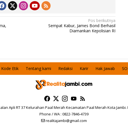
Pos berikutnya
ima,
Sempat Kabur, James Bond Berhasil
Diamankan Kepolisian RI
Kode Etik
Tentang kami
Redaksi
Karir
Hak Jawab
SO
 Jalan Apli RT 37 Kelurahan Paal Merah Kecamatan Paal Merah Kota Jambi.
Phone / WA : 0822-7846-4739
realitajambi@gmail.com