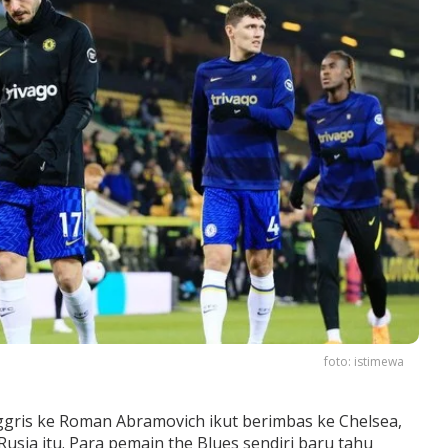
foto: istimewa
ggris ke Roman Abramovich ikut berimbas ke Chelsea,
Rusia itu. Para pemain the Blues sendiri baru tahu