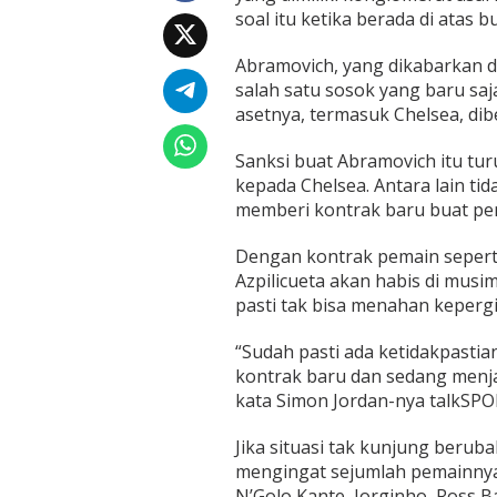
u
soal itu ketika berada di atas
s
k
Abramovich, yang dikabarkan de
e
N
salah satu sosok yang baru saj
o
asetnya, termasuk Chelsea, di
r
w
Sanksi buat Abramovich itu tu
i
kepada Chelsea. Antara lain tid
c
h
memberi kontrak baru buat pe
Dengan kontrak pemain seperti
Azpilicueta akan habis di musi
pasti tak bisa menahan kepergi
“Sudah pasti ada ketidakpasti
kontrak baru dan sedang menjala
kata Simon Jordan-nya talkSPO
Jika situasi tak kunjung berub
mengingat sejumlah pemainnya 
N’Golo Kante, Jorginho, Ross B