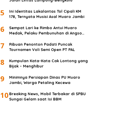
Jalan Lintas Lampung-Bengkulu
5
Ini Identitas Lakalantas Tol Cipali KM
178, Ternyata Musisi Asal Muaro Jambi
6
Sempat Lari ke Rimbo Antui Muaro
Medak, Pelaku Pembunuhan di Angso
Duo Diringkus
7
Ribuan Penonton Padati Puncak
Tournamen Voli Semi Open PT PAL
8
Kumpulan Kata-Kata Cak Lontong yang
Bijak – Menghibur
9
Minimnya Persiapan Dinas PU Muaro
Jambi, Warga Petaling Kecewa
10
Breaking News, Mobil Terbakar di SPBU
Sungai Gelam saat Isi BBM