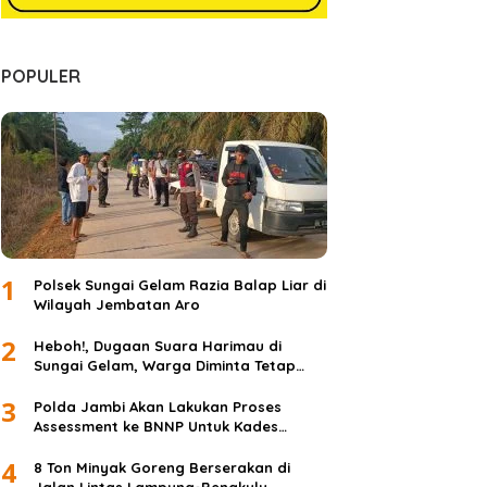
POPULER
1
Polsek Sungai Gelam Razia Balap Liar di
Wilayah Jembatan Aro
2
Heboh!, Dugaan Suara Harimau di
Sungai Gelam, Warga Diminta Tetap
Waspada dan Tidak Panik
3
Polda Jambi Akan Lakukan Proses
Assessment ke BNNP Untuk Kades
Simpang Jelita
4
8 Ton Minyak Goreng Berserakan di