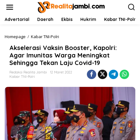
L
e
w
a
Advertorial
Daerah
Ekbis
Hukrim
Kabar TNI-Polri
t
i
k
Homepage
/
Kabar TNI-Polri
A
e
k
Akselerasi Vaksin Booster, Kapolri:
k
s
o
e
Agar Imunitas Warga Meningkat
n
l
Sehingga Tekan Laju Covid-19
t
e
e
r
Redaksi Realita Jambi
12 Maret 2022
n
a
Kabar TNI-Polri
s
i
V
a
k
s
i
n
B
o
o