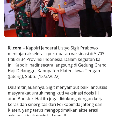
s
t
e
r
,
K
a
p
o
l
RJ.com
– Kapolri Jenderal Listyo Sigit Prabowo
r
meninjau akselerasi percepatan vaksinasi di 5.703
i
titik di 34 Provinsi Indonesia. Dalam kegiatan kali
:
A
ini, Kapolri hadir secara langsung di Gedung Grand
g
Haji Delanggu, Kabupaten Klaten, Jawa Tengah
a
(Jateng), Sabtu (12/3/2022).
r
I
Dalam tinjauannya, Sigit menyambut baik, antusias
m
u
masyarakat untuk mengikuti vaksinasi dosis III
n
atau Booster. Hal itu juga didukung dengan kerja
i
keras dan sinergitas dari Forkopimda Jateng dan
t
Klaten, yang terus mengoptimalkan akselerasi
a
s
vaksinasi baik dosis I, II dan III.