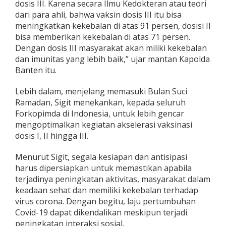
dosis III. Karena secara Ilmu Kedokteran atau teori
a
dari para ahli, bahwa vaksin dosis III itu bisa
n
meningkatkan kekebalan di atas 91 persen, dosisi II
L
a
bisa memberikan kekebalan di atas 71 persen.
j
Dengan dosis III masyarakat akan miliki kekebalan
u
dan imunitas yang lebih baik,” ujar mantan Kapolda
C
Banten itu.
o
v
i
Lebih dalam, menjelang memasuki Bulan Suci
d
Ramadan, Sigit menekankan, kepada seluruh
-
Forkopimda di Indonesia, untuk lebih gencar
1
mengoptimalkan kegiatan akselerasi vaksinasi
9
dosis I, II hingga III.
Menurut Sigit, segala kesiapan dan antisipasi
harus dipersiapkan untuk memastikan apabila
terjadinya peningkatan aktivitas, masyarakat dalam
keadaan sehat dan memiliki kekebalan terhadap
virus corona. Dengan begitu, laju pertumbuhan
Covid-19 dapat dikendalikan meskipun terjadi
peningkatan interaksi sosial.