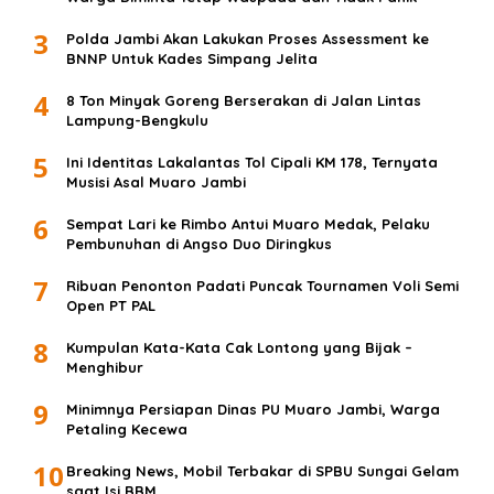
3
Polda Jambi Akan Lakukan Proses Assessment ke
BNNP Untuk Kades Simpang Jelita
4
8 Ton Minyak Goreng Berserakan di Jalan Lintas
Lampung-Bengkulu
5
Ini Identitas Lakalantas Tol Cipali KM 178, Ternyata
Musisi Asal Muaro Jambi
6
Sempat Lari ke Rimbo Antui Muaro Medak, Pelaku
Pembunuhan di Angso Duo Diringkus
7
Ribuan Penonton Padati Puncak Tournamen Voli Semi
Open PT PAL
8
Kumpulan Kata-Kata Cak Lontong yang Bijak –
Menghibur
9
Minimnya Persiapan Dinas PU Muaro Jambi, Warga
Petaling Kecewa
10
Breaking News, Mobil Terbakar di SPBU Sungai Gelam
saat Isi BBM