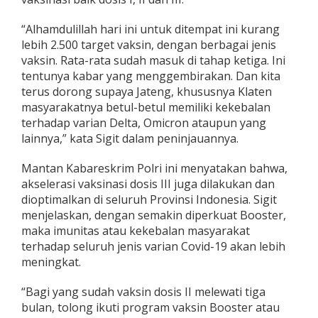
W
a
“Alhamdulillah hari ini untuk ditempat ini kurang
r
lebih 2.500 target vaksin, dengan berbagai jenis
g
vaksin. Rata-rata sudah masuk di tahap ketiga. Ini
a
M
tentunya kabar yang menggembirakan. Dan kita
e
terus dorong supaya Jateng, khususnya Klaten
n
masyarakatnya betul-betul memiliki kekebalan
i
terhadap varian Delta, Omicron ataupun yang
n
lainnya,” kata Sigit dalam peninjauannya.
g
k
a
Mantan Kabareskrim Polri ini menyatakan bahwa,
t
akselerasi vaksinasi dosis III juga dilakukan dan
S
dioptimalkan di seluruh Provinsi Indonesia. Sigit
e
menjelaskan, dengan semakin diperkuat Booster,
h
i
maka imunitas atau kekebalan masyarakat
n
terhadap seluruh jenis varian Covid-19 akan lebih
g
meningkat.
g
a
“Bagi yang sudah vaksin dosis II melewati tiga
T
e
bulan, tolong ikuti program vaksin Booster atau
k