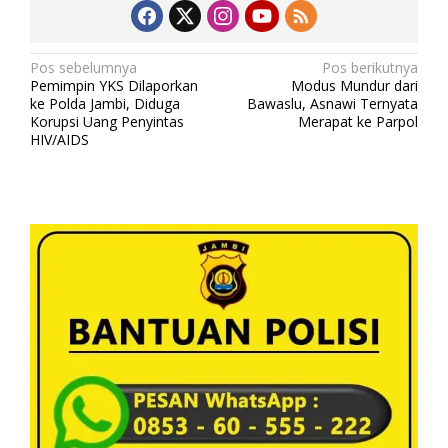
N
Pos sebelumnya
Pos berikutnya
Pemimpin YKS Dilaporkan
Modus Mundur dari
a
ke Polda Jambi, Diduga
Bawaslu, Asnawi Ternyata
v
Korupsi Uang Penyintas
Merapat ke Parpol
HIV/AIDS
i
g
a
s
i
p
o
s