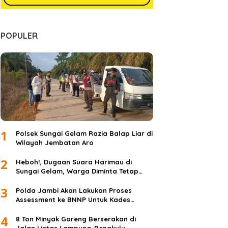
POPULER
1
Polsek Sungai Gelam Razia Balap Liar di
Wilayah Jembatan Aro
2
Heboh!, Dugaan Suara Harimau di
Sungai Gelam, Warga Diminta Tetap
Waspada dan Tidak Panik
3
Polda Jambi Akan Lakukan Proses
Assessment ke BNNP Untuk Kades
Simpang Jelita
4
8 Ton Minyak Goreng Berserakan di