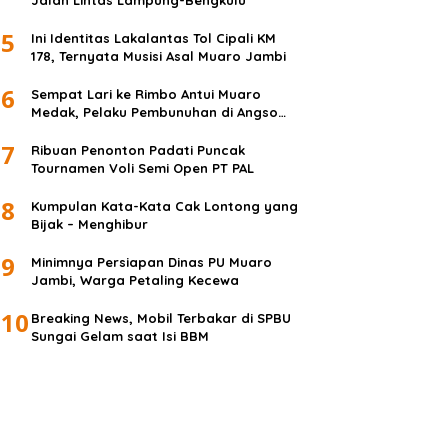
Jalan Lintas Lampung-Bengkulu
5
Ini Identitas Lakalantas Tol Cipali KM
178, Ternyata Musisi Asal Muaro Jambi
6
Sempat Lari ke Rimbo Antui Muaro
Medak, Pelaku Pembunuhan di Angso
Duo Diringkus
7
Ribuan Penonton Padati Puncak
Tournamen Voli Semi Open PT PAL
8
Kumpulan Kata-Kata Cak Lontong yang
Bijak – Menghibur
9
Minimnya Persiapan Dinas PU Muaro
Jambi, Warga Petaling Kecewa
10
Breaking News, Mobil Terbakar di SPBU
Sungai Gelam saat Isi BBM