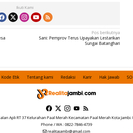
Ikuti Kami
Pos berikutnya
esa
Sani: Pemprov Terus Upayakan Lestarikan
Sungai Batanghari
Kode Etik
Tentang kami
Redaksi
Karir
Hak Jawab
SO
 Jalan Apli RT 37 Kelurahan Paal Merah Kecamatan Paal Merah Kota Jambi.
Phone / WA : 0822-7846-4739
realitajambi@gmail.com