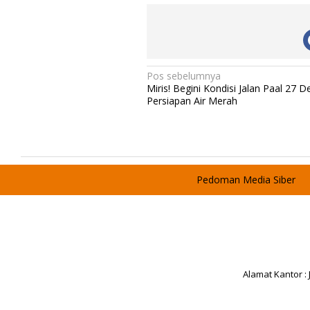
g
N
Pos sebelumnya
Miris! Begini Kondisi Jalan Paal 27 D
a
Persiapan Air Merah
v
i
g
a
Pedoman Media Siber
s
i
p
o
s
Alamat Kantor :