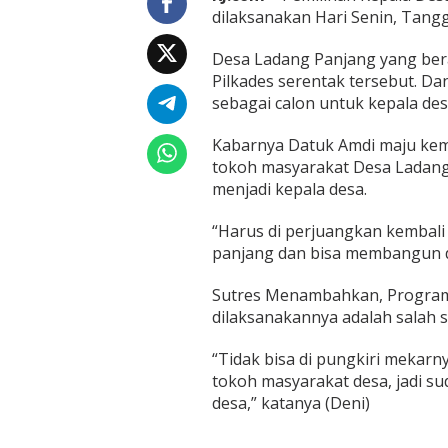
o
dilaksanakan Hari Senin, Tang
d
e
Desa Ladang Panjang yang ber
P
i
Pilkades serentak tersebut. D
m
sebagai calon untuk kepala des
p
i
Kabarnya Datuk Amdi maju kemb
n
tokoh masyarakat Desa Ladang 
D
e
menjadi kepala desa.
s
a
“Harus di perjuangkan kembali 
L
panjang dan bisa membangun de
a
d
Sutres Menambahkan, Program 
a
n
dilaksanakannya adalah salah s
g
P
“Tidak bisa di pungkiri mekarn
a
tokoh masyarakat desa, jadi su
n
desa,” katanya (Deni)
j
a
n