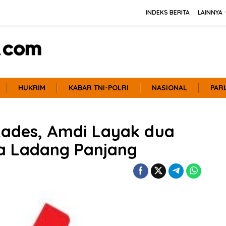
INDEKS BERITA
LAINNYA
HUKRIM
KABAR TNI-POLRI
NASIONAL
PAR
lkades, Amdi Layak dua
sa Ladang Panjang