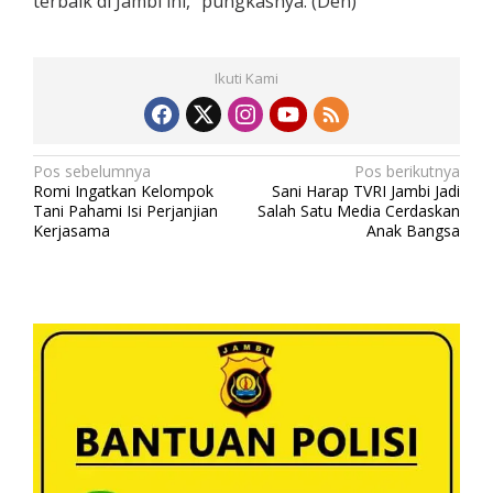
terbaik di Jambi ini,” pungkasnya. (Den)
Ikuti Kami
N
Pos sebelumnya
Pos berikutnya
Romi Ingatkan Kelompok
Sani Harap TVRI Jambi Jadi
a
Tani Pahami Isi Perjanjian
Salah Satu Media Cerdaskan
v
Kerjasama
Anak Bangsa
i
g
a
s
i
p
o
s