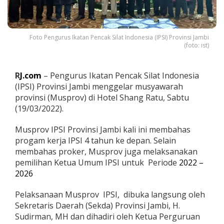
n
j
a
d
Foto Pengurus Ikatan Pencak Silat Indonesia (IPSI) Provinsi Jambi
i
(foto: ist)
K
e
t
R
J.com
– Pengurus Ikatan Pencak Silat Indonesia
u
(IPSI) Provinsi Jambi menggelar musyawarah
a
provinsi (Musprov) di Hotel Shang Ratu, Sabtu
I
(19/03/2022).
P
S
Musprov IPSI Provinsi Jambi kali ini membahas
I
progam kerja IPSI 4 tahun ke depan. Selain
B
membahas proker, Musprov juga melaksanakan
a
pemilihan Ketua Umum IPSI untuk Periode
2022 –
r
2026
u
,
Pelaksanaan Musprov IPSI, dibuka langsung oleh
i
Sekretaris Daerah (Sekda) Provinsi Jambi, H.
n
Sudirman, MH dan dihadiri oleh Ketua Perguruan
i