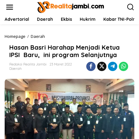
L
e
w
a
Advertorial
Daerah
Ekbis
Hukrim
Kabar TNI-Polri
t
i
k
Homepage
/
Daerah
H
e
a
Hasan Basri Harahap Menjadi Ketua
k
s
o
a
IPSI Baru, ini program Selanjutnya
n
n
t
B
Redaksi Realita Jambi
23 Maret 2022
Daerah
e
a
n
s
r
i
H
a
r
a
h
a
p
M
e