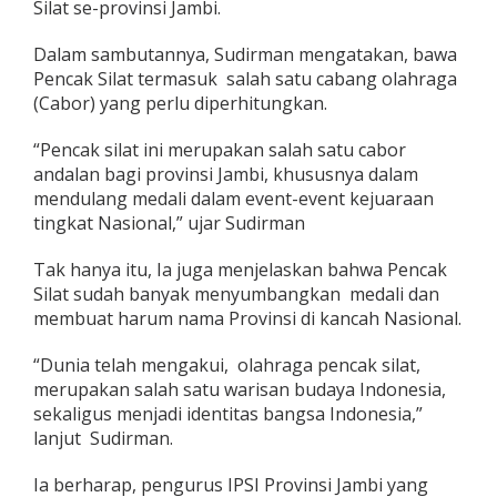
Silat se-provinsi Jambi.
p
r
Dalam sambutannya, Sudirman mengatakan, bawa
o
g
Pencak Silat termasuk salah satu cabang olahraga
r
(Cabor) yang perlu diperhitungkan.
a
m
“Pencak silat ini merupakan salah satu cabor
S
andalan bagi provinsi Jambi, khususnya dalam
e
l
mendulang medali dalam event-event kejuaraan
a
tingkat Nasional,” ujar Sudirman
n
j
Tak hanya itu, Ia juga menjelaskan bahwa Pencak
u
Silat sudah banyak menyumbangkan medali dan
t
n
membuat harum nama Provinsi di kancah Nasional.
y
a
“Dunia telah mengakui, olahraga pencak silat,
merupakan salah satu warisan budaya Indonesia,
sekaligus menjadi identitas bangsa Indonesia,”
lanjut Sudirman.
Ia berharap, pengurus IPSI Provinsi Jambi yang