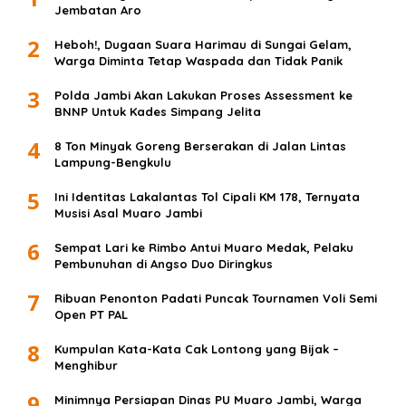
Jembatan Aro
2
Heboh!, Dugaan Suara Harimau di Sungai Gelam,
Warga Diminta Tetap Waspada dan Tidak Panik
3
Polda Jambi Akan Lakukan Proses Assessment ke
BNNP Untuk Kades Simpang Jelita
4
8 Ton Minyak Goreng Berserakan di Jalan Lintas
Lampung-Bengkulu
5
Ini Identitas Lakalantas Tol Cipali KM 178, Ternyata
Musisi Asal Muaro Jambi
6
Sempat Lari ke Rimbo Antui Muaro Medak, Pelaku
Pembunuhan di Angso Duo Diringkus
7
Ribuan Penonton Padati Puncak Tournamen Voli Semi
Open PT PAL
8
Kumpulan Kata-Kata Cak Lontong yang Bijak –
Menghibur
9
Minimnya Persiapan Dinas PU Muaro Jambi, Warga