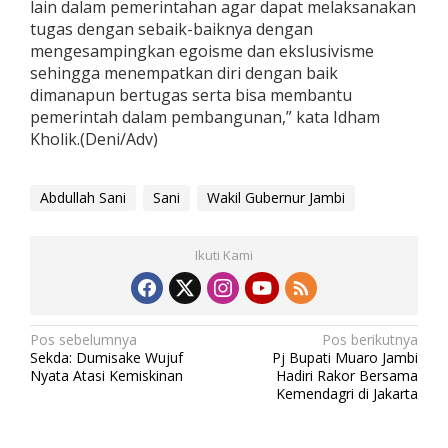
lain dalam pemerintahan agar dapat melaksanakan
tugas dengan sebaik-baiknya dengan
mengesampingkan egoisme dan ekslusivisme
sehingga menempatkan diri dengan baik
dimanapun bertugas serta bisa membantu
pemerintah dalam pembangunan,” kata Idham
Kholik.(Deni/Adv)
Abdullah Sani
Sani
Wakil Gubernur Jambi
Ikuti Kami
N
Pos sebelumnya
Pos berikutnya
Sekda: Dumisake Wujuf
Pj Bupati Muaro Jambi
a
Nyata Atasi Kemiskinan
Hadiri Rakor Bersama
v
Kemendagri di Jakarta
i