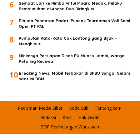
6
Sempat Lari ke Rimbo Antui Muaro Medak, Pelaku
Pembunuhan di Angso Duo Diringkus
7
Ribuan Penonton Padati Puncak Tournamen Voli Semi
Open PT PAL
8
Kumpulan Kata-Kata Cak Lontong yang Bijak –
Menghibur
9
Minimnya Persiapan Dinas PU Muaro Jambi, Warga
Petaling Kecewa
10
Breaking News, Mobil Terbakar di SPBU Sungai Gelam
saat Isi BBM
Pedoman Media Siber
Kode Etik
Tentang kami
Redaksi
Karir
Hak Jawab
SOP Perlindungan Wartawan