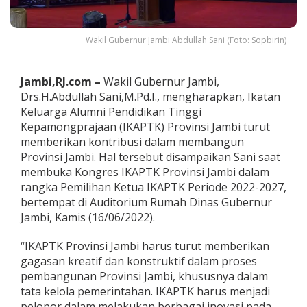
t
B
e
Wakil Gubernur Jambi Abdullah Sani (Foto: Sopbirin)
r
k
o
Jambi,RJ.com –
Wakil Gubernur Jambi,
n
t
Drs.H.Abdullah Sani,M.Pd.I., mengharapkan, Ikatan
r
Keluarga Alumni Pendidikan Tinggi
i
Kepamongprajaan (IKAPTK) Provinsi Jambi turut
b
memberikan kontribusi dalam membangun
u
s
Provinsi Jambi. Hal tersebut disampaikan Sani saat
i
membuka Kongres IKAPTK Provinsi Jambi dalam
B
rangka Pemilihan Ketua IKAPTK Periode 2022-2027,
a
bertempat di Auditorium Rumah Dinas Gubernur
n
Jambi, Kamis (16/06/2022).
g
u
n
“IKAPTK Provinsi Jambi harus turut memberikan
J
gagasan kreatif dan konstruktif dalam proses
a
pembangunan Provinsi Jambi, khususnya dalam
m
tata kelola pemerintahan. IKAPTK harus menjadi
b
i
pelopor dalam melakukan berbagai inovasi pada