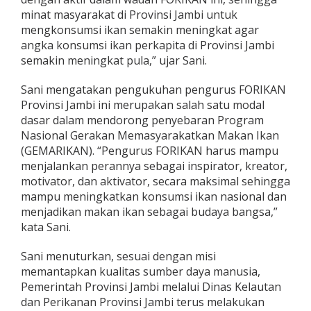
y
minat masyarakat di Provinsi Jambi untuk
a
mengkonsumsi ikan semakin meningkat agar
r
angka konsumsi ikan perkapita di Provinsi Jambi
a
semakin meningkat pula,” ujar Sani.
k
a
t
Sani mengatakan pengukuhan pengurus FORIKAN
Provinsi Jambi ini merupakan salah satu modal
dasar dalam mendorong penyebaran Program
Nasional Gerakan Memasyarakatkan Makan Ikan
(GEMARIKAN). “Pengurus FORIKAN harus mampu
menjalankan perannya sebagai inspirator, kreator,
motivator, dan aktivator, secara maksimal sehingga
mampu meningkatkan konsumsi ikan nasional dan
menjadikan makan ikan sebagai budaya bangsa,”
kata Sani.
Sani menuturkan, sesuai dengan misi
memantapkan kualitas sumber daya manusia,
Pemerintah Provinsi Jambi melalui Dinas Kelautan
dan Perikanan Provinsi Jambi terus melakukan