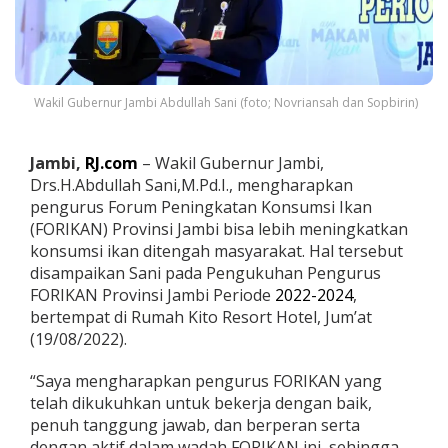
g
k
a
t
k
a
Wakil Gubernur Jambi Abdullah Sani (foto; Novriansah dan Sopbirin)
n
K
o
Jambi,
RJ.com
– Wakil Gubernur Jambi,
n
Drs.H.Abdullah Sani,M.Pd.I., mengharapkan
s
pengurus Forum Peningkatan Konsumsi Ikan
u
(FORIKAN) Provinsi Jambi bisa lebih meningkatkan
m
e
konsumsi ikan ditengah masyarakat. Hal tersebut
s
disampaikan Sani pada Pengukuhan Pengurus
i
FORIKAN Provinsi Jambi Periode
2022-2024
,
I
bertempat di Rumah Kito Resort Hotel, Jum’at
k
a
(19/08/2022).
n
d
“Saya mengharapkan pengurus FORIKAN yang
i
telah dikukuhkan untuk bekerja dengan baik,
M
penuh tanggung jawab, dan berperan serta
a
s
dengan aktif dalam wadah FORIKAN ini, sehingga