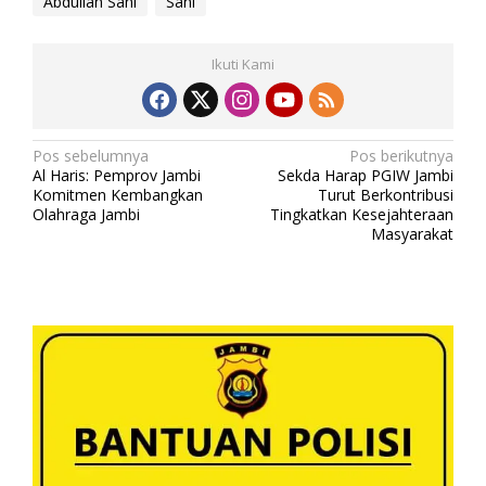
Abdullah Sani
Sani
Ikuti Kami
N
Pos sebelumnya
Pos berikutnya
Al Haris: Pemprov Jambi
Sekda Harap PGIW Jambi
a
Komitmen Kembangkan
Turut Berkontribusi
v
Olahraga Jambi
Tingkatkan Kesejahteraan
Masyarakat
i
g
a
s
i
p
o
s