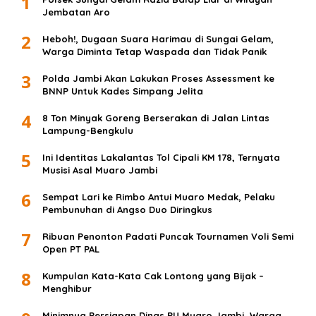
1
Jembatan Aro
2
Heboh!, Dugaan Suara Harimau di Sungai Gelam,
Warga Diminta Tetap Waspada dan Tidak Panik
3
Polda Jambi Akan Lakukan Proses Assessment ke
BNNP Untuk Kades Simpang Jelita
4
8 Ton Minyak Goreng Berserakan di Jalan Lintas
Lampung-Bengkulu
5
Ini Identitas Lakalantas Tol Cipali KM 178, Ternyata
Musisi Asal Muaro Jambi
6
Sempat Lari ke Rimbo Antui Muaro Medak, Pelaku
Pembunuhan di Angso Duo Diringkus
7
Ribuan Penonton Padati Puncak Tournamen Voli Semi
Open PT PAL
8
Kumpulan Kata-Kata Cak Lontong yang Bijak –
Menghibur
Minimnya Persiapan Dinas PU Muaro Jambi, Warga