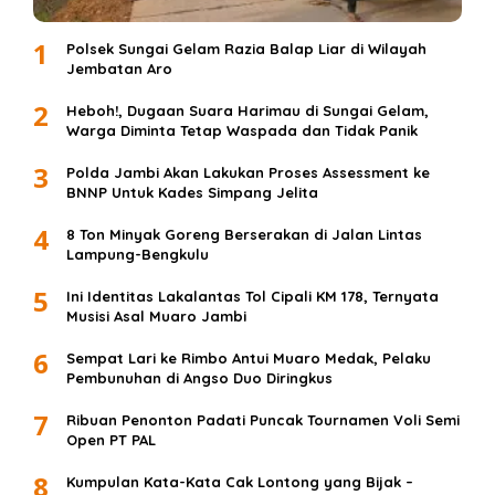
1
Polsek Sungai Gelam Razia Balap Liar di Wilayah
Jembatan Aro
2
Heboh!, Dugaan Suara Harimau di Sungai Gelam,
Warga Diminta Tetap Waspada dan Tidak Panik
3
Polda Jambi Akan Lakukan Proses Assessment ke
BNNP Untuk Kades Simpang Jelita
4
8 Ton Minyak Goreng Berserakan di Jalan Lintas
Lampung-Bengkulu
5
Ini Identitas Lakalantas Tol Cipali KM 178, Ternyata
Musisi Asal Muaro Jambi
6
Sempat Lari ke Rimbo Antui Muaro Medak, Pelaku
Pembunuhan di Angso Duo Diringkus
7
Ribuan Penonton Padati Puncak Tournamen Voli Semi
Open PT PAL
8
Kumpulan Kata-Kata Cak Lontong yang Bijak –