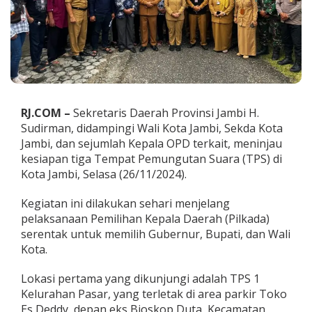
a
P
j
.
W
a
l
i
K
RJ.COM –
Sekretaris Daerah Provinsi Jambi H.
o
Sudirman, didampingi Wali Kota Jambi, Sekda Kota
t
Jambi, dan sejumlah Kepala OPD terkait, meninjau
a
kesiapan tiga Tempat Pemungutan Suara (TPS) di
T
i
Kota Jambi, Selasa (26/11/2024).
n
j
Kegiatan ini dilakukan sehari menjelang
a
pelaksanaan Pemilihan Kepala Daerah (Pilkada)
u
serentak untuk memilih Gubernur, Bupati, dan Wali
K
e
Kota.
s
i
Lokasi pertama yang dikunjungi adalah TPS 1
a
Kelurahan Pasar, yang terletak di area parkir Toko
p
Es Deddy, depan eks Bioskop Duta, Kecamatan
a