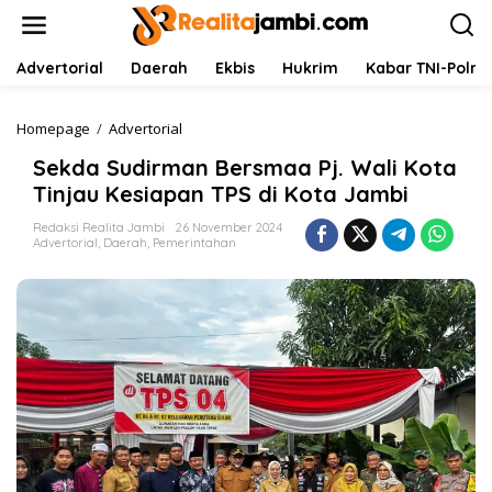
L
e
w
a
Advertorial
Daerah
Ekbis
Hukrim
Kabar TNI-Polri
t
i
k
Homepage
/
Advertorial
S
e
e
Sekda Sudirman Bersmaa Pj. Wali Kota
k
k
o
d
Tinjau Kesiapan TPS di Kota Jambi
n
a
t
S
Redaksi Realita Jambi
26 November 2024
Advertorial
,
Daerah
,
Pemerintahan
e
u
n
d
i
r
m
a
n
B
e
r
s
m
a