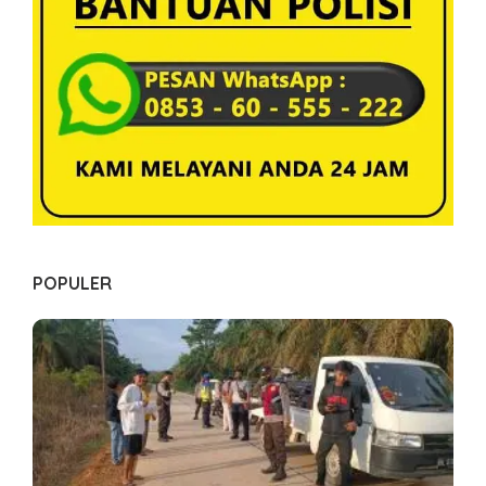
o
s
POPULER