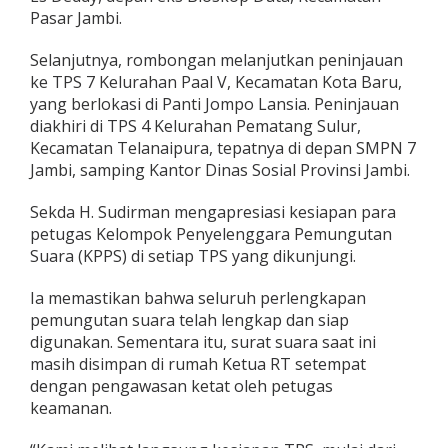
n
Pasar Jambi.
T
P
Selanjutnya, rombongan melanjutkan peninjauan
S
ke TPS 7 Kelurahan Paal V, Kecamatan Kota Baru,
d
yang berlokasi di Panti Jompo Lansia. Peninjauan
i
K
diakhiri di TPS 4 Kelurahan Pematang Sulur,
o
Kecamatan Telanaipura, tepatnya di depan SMPN 7
t
Jambi, samping Kantor Dinas Sosial Provinsi Jambi.
a
J
Sekda H. Sudirman mengapresiasi kesiapan para
a
m
petugas Kelompok Penyelenggara Pemungutan
b
Suara (KPPS) di setiap TPS yang dikunjungi.
i
Ia memastikan bahwa seluruh perlengkapan
pemungutan suara telah lengkap dan siap
digunakan. Sementara itu, surat suara saat ini
masih disimpan di rumah Ketua RT setempat
dengan pengawasan ketat oleh petugas
keamanan.