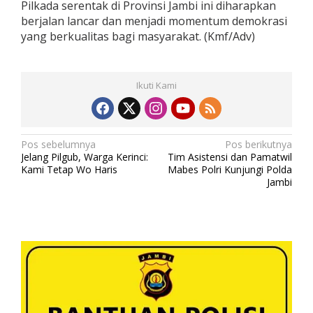
Pilkada serentak di Provinsi Jambi ini diharapkan
berjalan lancar dan menjadi momentum demokrasi
yang berkualitas bagi masyarakat. (Kmf/Adv)
Ikuti Kami
N
Pos sebelumnya
Pos berikutnya
Jelang Pilgub, Warga Kerinci:
Tim Asistensi dan Pamatwil
a
Kami Tetap Wo Haris
Mabes Polri Kunjungi Polda
v
Jambi
i
g
a
s
i
p