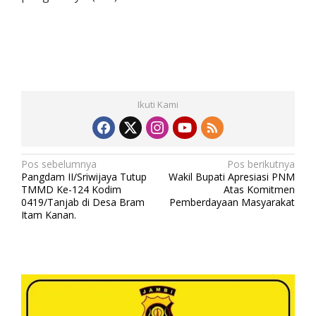
Ikuti Kami
N
Pos sebelumnya
Pos berikutnya
Pangdam II/Sriwijaya Tutup
Wakil Bupati Apresiasi PNM
a
TMMD Ke-124 Kodim
Atas Komitmen
v
0419/Tanjab di Desa Bram
Pemberdayaan Masyarakat
Itam Kanan.
i
g
a
s
i