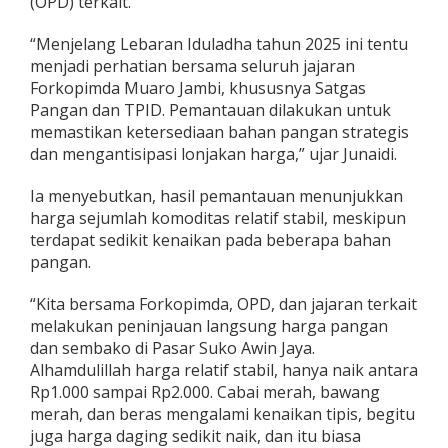
(OPD) terkait.
p
M
“Menjelang Lebaran Iduladha tahun 2025 ini tentu
u
menjadi perhatian bersama seluruh jajaran
a
r
Forkopimda Muaro Jambi, khususnya Satgas
o
Pangan dan TPID. Pemantauan dilakukan untuk
J
memastikan ketersediaan bahan pangan strategis
a
dan mengantisipasi lonjakan harga,” ujar Junaidi.
m
b
i
Ia menyebutkan, hasil pemantauan menunjukkan
L
harga sejumlah komoditas relatif stabil, meskipun
a
terdapat sedikit kenaikan pada beberapa bahan
k
pangan.
u
a
k
“Kita bersama Forkopimda, OPD, dan jajaran terkait
a
melakukan peninjauan langsung harga pangan
n
dan sembako di Pasar Suko Awin Jaya.
S
Alhamdulillah harga relatif stabil, hanya naik antara
i
Rp1.000 sampai Rp2.000. Cabai merah, bawang
d
a
merah, dan beras mengalami kenaikan tipis, begitu
k
juga harga daging sedikit naik, dan itu biasa
P