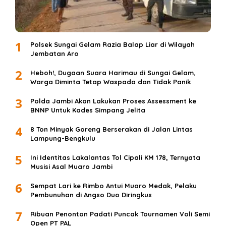
1
Polsek Sungai Gelam Razia Balap Liar di Wilayah
Jembatan Aro
2
Heboh!, Dugaan Suara Harimau di Sungai Gelam,
Warga Diminta Tetap Waspada dan Tidak Panik
3
Polda Jambi Akan Lakukan Proses Assessment ke
BNNP Untuk Kades Simpang Jelita
4
8 Ton Minyak Goreng Berserakan di Jalan Lintas
Lampung-Bengkulu
5
Ini Identitas Lakalantas Tol Cipali KM 178, Ternyata
Musisi Asal Muaro Jambi
6
Sempat Lari ke Rimbo Antui Muaro Medak, Pelaku
Pembunuhan di Angso Duo Diringkus
7
Ribuan Penonton Padati Puncak Tournamen Voli Semi
Open PT PAL