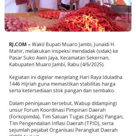
S
t
a
b
i
l
J
e
RJ.COM –
Wakil Bupati Muaro Jambi, Junaidi H.
l
Mahir, melakukan inspeksi mendadak (sidak) ke
a
Pasar Suko Awin Jaya, Kecamatan Sekernan,
n
g
Kabupaten Muaro Jambi, Rabu (4/6/2025).
I
d
Kegiatan ini digelar menjelang Hari Raya Iduladha
u
1446 Hijriah guna memastikan stabilitas harga
l
serta ketersediaan stok pangan dan sembako.
a
d
h
Dalam peninjauan tersebut, Wabup didampingi
a
unsur Forum Koordinasi Pimpinan Daerah
,
(Forkopimda), Tim Satuan Tugas (Satgas) Pangan,
W
Tim Pengendalian Inflasi Daerah (TPID), serta
a
b
sejumlah pejabat Organisasi Perangkat Daerah
u