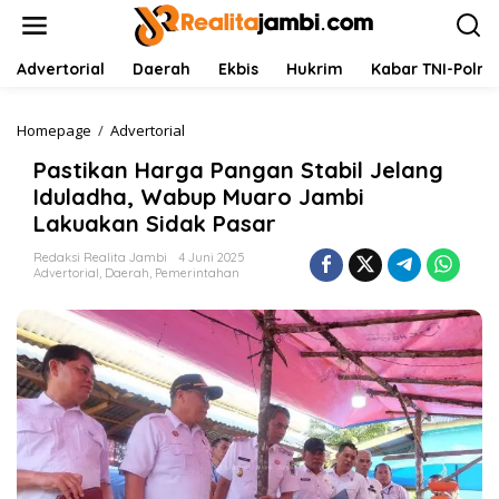
L
e
w
a
Advertorial
Daerah
Ekbis
Hukrim
Kabar TNI-Polri
t
i
k
Homepage
/
Advertorial
P
e
a
Pastikan Harga Pangan Stabil Jelang
k
s
o
t
Iduladha, Wabup Muaro Jambi
n
i
Lakuakan Sidak Pasar
t
k
e
a
Redaksi Realita Jambi
4 Juni 2025
n
n
Advertorial
,
Daerah
,
Pemerintahan
H
a
r
g
a
P
a
n
g
a
n