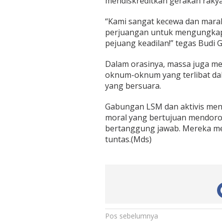
mendiskreditkan gerakan rakya
“Kami sangat kecewa dan marah a
perjuangan untuk mengungkap
pejuang keadilan!” tegas Budi
Dalam orasinya, massa juga m
oknum-oknum yang terlibat dal
yang bersuara.
Gabungan LSM dan aktivis meny
moral yang bertujuan mendoro
bertanggung jawab. Mereka me
tuntas.(Mds)
N
Pos sebelumnya