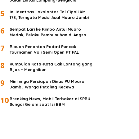
Jalan Lintas Lampung-Bengkulu
5
Ini Identitas Lakalantas Tol Cipali KM
178, Ternyata Musisi Asal Muaro Jambi
6
Sempat Lari ke Rimbo Antui Muaro
Medak, Pelaku Pembunuhan di Angso
Duo Diringkus
7
Ribuan Penonton Padati Puncak
Tournamen Voli Semi Open PT PAL
8
Kumpulan Kata-Kata Cak Lontong yang
Bijak – Menghibur
9
Minimnya Persiapan Dinas PU Muaro
Jambi, Warga Petaling Kecewa
10
Breaking News, Mobil Terbakar di SPBU
Sungai Gelam saat Isi BBM