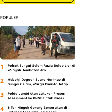
POPULER
1
Polsek Sungai Gelam Razia Balap Liar di
Wilayah Jembatan Aro
2
Heboh!, Dugaan Suara Harimau di
Sungai Gelam, Warga Diminta Tetap
Waspada dan Tidak Panik
3
Polda Jambi Akan Lakukan Proses
Assessment ke BNNP Untuk Kades
Simpang Jelita
4
8 Ton Minyak Goreng Berserakan di