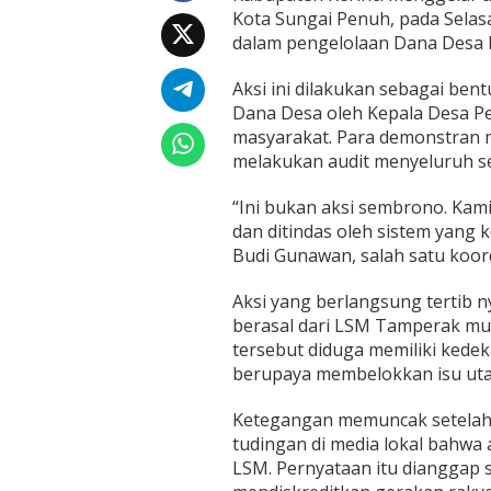
a
Kota Sungai Penuh, pada Selasa
P
dalam pengelolaan Dana Desa P
e
l
a
Aksi ini dilakukan sebagai be
y
Dana Desa oleh Kepala Desa Pel
a
masyarakat. Para demonstran 
n
melakukan audit menyeluruh s
g
R
a
“Ini bukan aksi sembrono. Kam
y
dan ditindas oleh sistem yang k
a
Budi Gunawan, salah satu koord
2
0
Aksi yang berlangsung tertib n
2
1
berasal dari LSM Tamperak mu
–
tersebut diduga memiliki kede
2
berupaya membelokkan isu uta
0
2
Ketegangan memuncak setelah
4
tudingan di media lokal bahwa
LSM. Pernyataan itu dianggap 