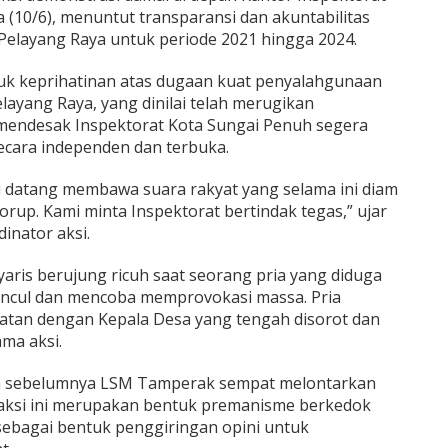
 (10/6), menuntut transparansi dan akuntabilitas
elayang Raya untuk periode 2021 hingga 2024.
ntuk keprihatinan atas dugaan kuat penyalahgunaan
ayang Raya, yang dinilai telah merugikan
mendesak Inspektorat Kota Sungai Penuh segera
ecara independen dan terbuka.
i datang membawa suara rakyat yang selama ini diam
orup. Kami minta Inspektorat bertindak tegas,” ujar
inator aksi.
yaris berujung ricuh saat seorang pria yang diduga
ncul dan mencoba memprovokasi massa. Pria
katan dengan Kepala Desa yang tengah disorot dan
ma aksi.
 sebelumnya LSM Tamperak sempat melontarkan
 aksi ini merupakan bentuk premanisme berkedok
sebagai bentuk penggiringan opini untuk