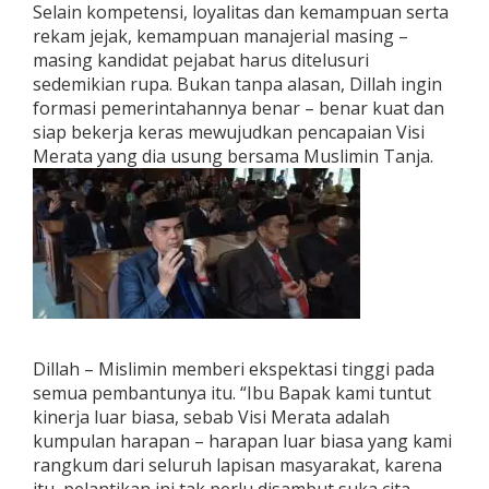
Selain kompetensi, loyalitas dan kemampuan serta
u
rekam jejak, kemampuan manajerial masing –
t
u
masing kandidat pejabat harus ditelusuri
h
sedemikian rupa. Bukan tanpa alasan, Dillah ingin
P
formasi pemerintahannya benar – benar kuat dan
e
siap bekerja keras mewujudkan pencapaian Visi
r
t
Merata yang dia usung bersama Muslimin Tanja.
i
m
b
a
n
g
a
n
M
e
Dillah – Mislimin memberi ekspektasi tinggi pada
n
d
semua pembantunya itu. “Ibu Bapak kami tuntut
a
kinerja luar biasa, sebab Visi Merata adalah
l
kumpulan harapan – harapan luar biasa yang kami
a
rangkum dari seluruh lapisan masyarakat, karena
m
d
itu, pelantikan ini tak perlu disambut suka cita