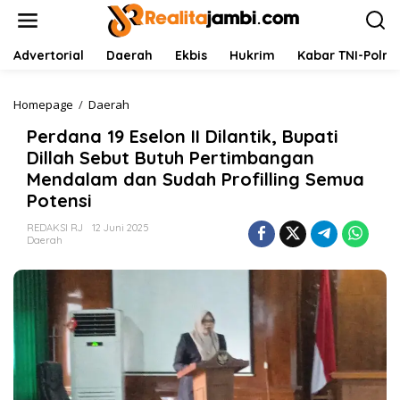
L
e
w
a
Advertorial
Daerah
Ekbis
Hukrim
Kabar TNI-Polri
t
i
k
Homepage
/
Daerah
P
e
e
Perdana 19 Eselon II Dilantik, Bupati
k
r
o
d
Dillah Sebut Butuh Pertimbangan
n
a
Mendalam dan Sudah Profilling Semua
t
n
Potensi
e
a
n
1
REDAKSI RJ
12 Juni 2025
9
Daerah
E
s
e
l
o
n
I
I
D
i