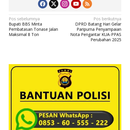
N
Pos sebelumnya
Pos berikutnya
Bupati BBS Minta
DPRD Batang Hari Gelar
a
Pembatasan Tonase Jalan
Paripurna Penyampaian
v
Maksimal 8 Ton
Nota Pengantar KUA-PPAS
Perubahan 2025
i
g
a
s
i
p
o
s