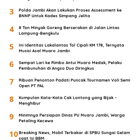
3
Polda Jambi Akan Lakukan Proses Assessment ke
BNNP Untuk Kades Simpang Jelita
4
8 Ton Minyak Goreng Berserakan di Jalan Lintas
Lampung-Bengkulu
5
Ini Identitas Lakalantas Tol Cipali KM 178, Ternyata
Musisi Asal Muaro Jambi
6
Sempat Lari ke Rimbo Antui Muaro Medak, Pelaku
Pembunuhan di Angso Duo Diringkus
7
Ribuan Penonton Padati Puncak Tournamen Voli Semi
Open PT PAL
8
Kumpulan Kata-Kata Cak Lontong yang Bijak –
Menghibur
9
Minimnya Persiapan Dinas PU Muaro Jambi, Warga
Petaling Kecewa
10
Breaking News, Mobil Terbakar di SPBU Sungai Gelam
saat Isi BBM