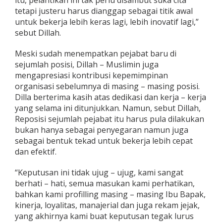
a
tetapi justeru harus dianggap sebagai titik awal
n
untuk bekerja lebih keras lagi, lebih inovatif lagi,”
S
sebut Dillah.
u
d
a
Meski sudah menempatkan pejabat baru di
h
sejumlah posisi, Dillah – Muslimin juga
P
mengapresiasi kontribusi kepemimpinan
r
organisasi sebelumnya di masing – masing posisi.
o
Dilla berterima kasih atas dedikasi dan kerja – kerja
f
i
yang selama ini ditunjukkan. Namun, sebut Dillah,
l
Reposisi sejumlah pejabat itu harus pula dilakukan
l
bukan hanya sebagai penyegaran namun juga
i
sebagai bentuk tekad untuk bekerja lebih cepat
n
g
dan efektif.
S
e
“Keputusan ini tidak ujug – ujug, kami sangat
m
berhati – hati, semua masukan kami perhatikan,
u
bahkan kami profilling masing – masing Ibu Bapak,
a
P
kinerja, loyalitas, manajerial dan juga rekam jejak,
o
yang akhirnya kami buat keputusan tegak lurus
t