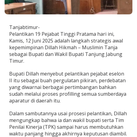
l
a
n
t
i
Tanjabtimur-
k
Pelantikan 19 Pejabat Tinggi Pratama hari ini,
,
Kamis, 12 Juni 2025 adalah langkah strategis awal
B
kepemimpinan Dillah Hikmah – Muslimin Tanja
u
p
sebagai Bupati dan Wakil Bupati Tanjung Jabung
a
Timur.
t
i
Bupati Dillah menyebut pelantikan pejabat eselon
D
II itu sebagai buah pergulatan pikiran, perdebatan
i
l
yang diwarnai berbagai pertimbangan bahkan
l
sudah melalui proses profilling semua sumberdaya
a
aparatur di daerah itu.
h
S
Dalam sambutannya usai prosesi pelantikan, Dillah
e
b
mengungkap bahwa ia dan wakil bupati serta Tim
u
Penilai Kinerja (TPK) sampai harus membutuhkan
t
waktu panjang hingga akhirnya keputusan diambil.
B