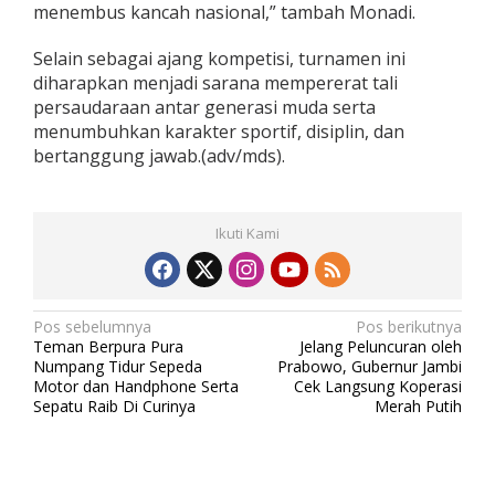
menembus kancah nasional,” tambah Monadi.
o
f
e
Selain sebagai ajang kompetisi, turnamen ini
s
diharapkan menjadi sarana mempererat tali
i
persaudaraan antar generasi muda serta
o
menumbuhkan karakter sportif, disiplin, dan
n
bertanggung jawab.(adv/mds).
a
l
Ikuti Kami
N
Pos sebelumnya
Pos berikutnya
Teman Berpura Pura
Jelang Peluncuran oleh
a
Numpang Tidur Sepeda
Prabowo, Gubernur Jambi
v
Motor dan Handphone Serta
Cek Langsung Koperasi
Sepatu Raib Di Curinya
Merah Putih
i
g
a