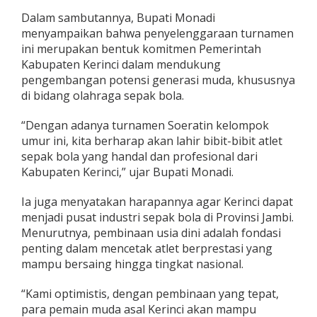
i
Dalam sambutannya, Bupati Monadi
L
menyampaikan bahwa penyelenggaraan turnamen
a
h
ini merupakan bentuk komitmen Pemerintah
i
Kabupaten Kerinci dalam mendukung
r
pengembangan potensi generasi muda, khususnya
k
di bidang olahraga sepak bola.
a
n
A
“Dengan adanya turnamen Soeratin kelompok
t
umur ini, kita berharap akan lahir bibit-bibit atlet
l
sepak bola yang handal dan profesional dari
e
Kabupaten Kerinci,” ujar Bupati Monadi.
t
S
e
Ia juga menyatakan harapannya agar Kerinci dapat
p
menjadi pusat industri sepak bola di Provinsi Jambi.
a
Menurutnya, pembinaan usia dini adalah fondasi
k
penting dalam mencetak atlet berprestasi yang
B
mampu bersaing hingga tingkat nasional.
o
l
a
“Kami optimistis, dengan pembinaan yang tepat,
P
para pemain muda asal Kerinci akan mampu
r