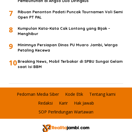
Pembunuhan di Angso Duo Diringkus
7
Ribuan Penonton Padati Puncak Tournamen Voli Semi
Open PT PAL
8
Kumpulan Kata-Kata Cak Lontong yang Bijak –
Menghibur
9
Minimnya Persiapan Dinas PU Muaro Jambi, Warga
Petaling Kecewa
10
Breaking News, Mobil Terbakar di SPBU Sungai Gelam
saat Isi BBM
Pedoman Media Siber
Kode Etik
Tentang kami
Redaksi
Karir
Hak Jawab
SOP Perlindungan Wartawan