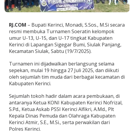
n
,
B
u
RJ.COM
– Bupati Kerinci, Monadi, S.Sos., M.Si secara
p
a
resmi membuka Turnamen Soeratin kelompok
t
umur U-13, U-15, dan U-17 tingkat Kabupaten
i
Kerinci di Lapangan Sigegar Bumi, Siulak Panjang,
M
Kecamatan Siulak, Sabtu (19/7/2025).
o
n
a
Turnamen ini dijadwalkan berlangsung selama
d
sepekan, mulai 19 hingga 27 Juli 2025, dan diikuti
i
oleh sejumlah tim muda dari berbagai kecamatan di
H
Kabupaten Kerinci.
a
r
a
Sejumlah tokoh hadir dalam acara pembukaan, di
p
antaranya Ketua KONI Kabupaten Kerinci Nofrizal,
K
S.Pd., Ketua Askab PSSI Kerinci Alfikri, A.Md., Plt
e
Kepala Dinas Pemuda dan Olahraga Kabupaten
r
i
Kerinci Atmir, S.E., M.Si., serta perwakilan dari
n
Polres Kerinci.
c