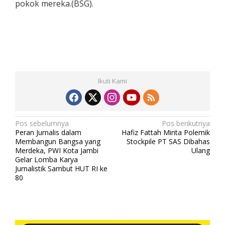
pokok mereka.(BSG).
Ikuti Kami
N
Pos sebelumnya
Pos berikutnya
Peran Jurnalis dalam
Hafiz Fattah Minta Polemik
a
Membangun Bangsa yang
Stockpile PT SAS Dibahas
v
Merdeka, PWI Kota Jambi
Ulang
Gelar Lomba Karya
i
Jurnalistik Sambut HUT RI ke
80
g
a
s
i