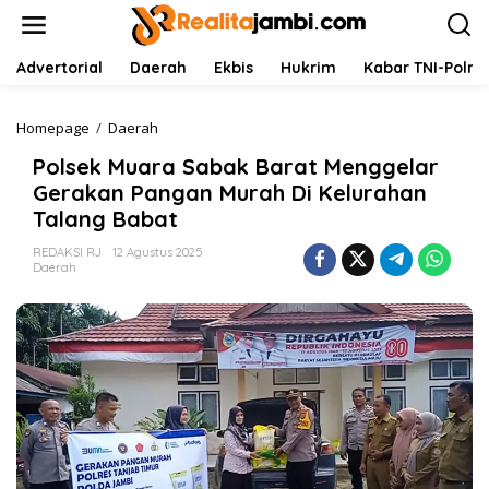
L
e
w
a
Advertorial
Daerah
Ekbis
Hukrim
Kabar TNI-Polri
t
i
k
Homepage
/
Daerah
P
e
o
Polsek Muara Sabak Barat Menggelar
k
l
o
s
Gerakan Pangan Murah Di Kelurahan
n
e
Talang Babat
t
k
e
M
REDAKSI RJ
12 Agustus 2025
n
u
Daerah
a
r
a
S
a
b
a
k
B
a
r