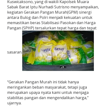
Kuswicaksono, yang di wakili Kapolsek Muara
u
Sabak Barat Iptu Nurhadi Sutrisno menyampaikan,
r
a
kegiatan Gerakan Pangan Murah(GPM) sinergi
h
antara Bulog dan Polri menjadi kekuatan untuk
D
memastikan beras Stabilisasi Pasokan dan Harga
i
Pangan (SPHP) tersalurkan tepat harga dan tepat
K
e
l
u
r
a
sasaran.
h
a
n
T
a
l
a
“Gerakan Pangan Murah ini tidak hanya
n
meringankan beban masyarakat, tetapi juga
g
merupakan upaya nyata kami untuk menjaga
B
stabilitas pangan dan mengendalikan harga,”
a
b
ujarnya.
a