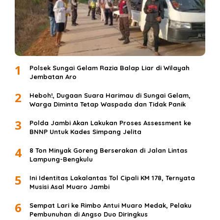
1
Polsek Sungai Gelam Razia Balap Liar di Wilayah
Jembatan Aro
2
Heboh!, Dugaan Suara Harimau di Sungai Gelam,
Warga Diminta Tetap Waspada dan Tidak Panik
3
Polda Jambi Akan Lakukan Proses Assessment ke
BNNP Untuk Kades Simpang Jelita
4
8 Ton Minyak Goreng Berserakan di Jalan Lintas
Lampung-Bengkulu
5
Ini Identitas Lakalantas Tol Cipali KM 178, Ternyata
Musisi Asal Muaro Jambi
6
Sempat Lari ke Rimbo Antui Muaro Medak, Pelaku
Pembunuhan di Angso Duo Diringkus