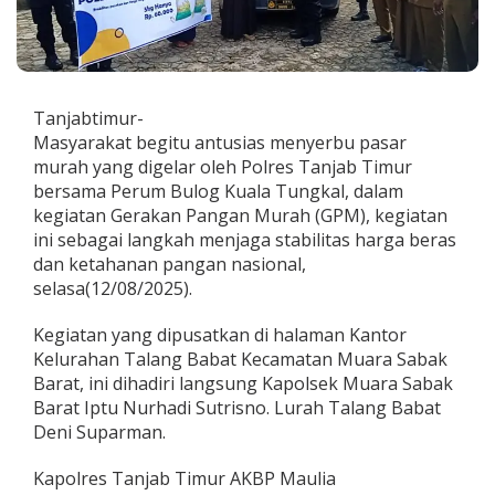
a
t
M
e
n
g
Tanjabtimur-
g
Masyarakat begitu antusias menyerbu pasar
e
murah yang digelar oleh Polres Tanjab Timur
l
bersama Perum Bulog Kuala Tungkal, dalam
a
r
kegiatan Gerakan Pangan Murah (GPM), kegiatan
G
ini sebagai langkah menjaga stabilitas harga beras
e
dan ketahanan pangan nasional,
r
selasa(12/08/2025).
a
k
a
Kegiatan yang dipusatkan di halaman Kantor
n
Kelurahan Talang Babat Kecamatan Muara Sabak
P
Barat, ini dihadiri langsung Kapolsek Muara Sabak
a
Barat Iptu Nurhadi Sutrisno. Lurah Talang Babat
n
g
Deni Suparman.
a
n
Kapolres Tanjab Timur AKBP Maulia
M