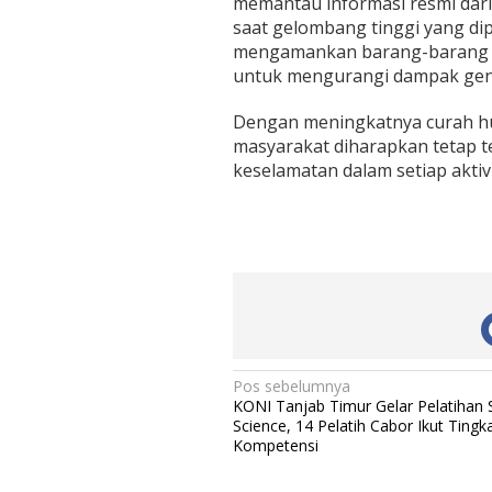
memantau informasi resmi dari 
saat gelombang tinggi yang dipe
mengamankan barang-barang pe
untuk mengurangi dampak gen
Dengan meningkatnya curah hu
masyarakat diharapkan tetap t
keselamatan dalam setiap aktivi
N
Pos sebelumnya
KONI Tanjab Timur Gelar Pelatihan 
a
Science, 14 Pelatih Cabor Ikut Tingk
v
Kompetensi
i