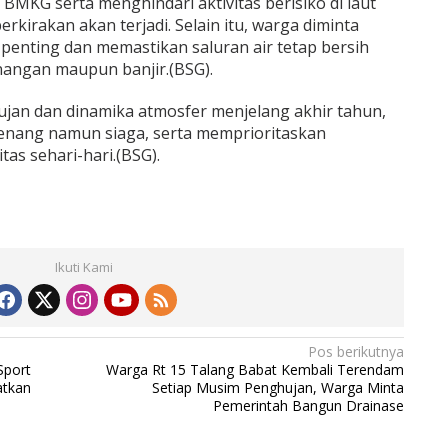
BMKG serta menghindari aktivitas berisiko di laut
rkirakan akan terjadi. Selain itu, warga diminta
nting dan memastikan saluran air tetap bersih
angan maupun banjir.(BSG).
jan dan dinamika atmosfer menjelang akhir tahun,
enang namun siaga, serta memprioritaskan
tas sehari-hari.(BSG).
Ikuti Kami
Pos berikutnya
Sport
Warga Rt 15 Talang Babat Kembali Terendam
atkan
Setiap Musim Penghujan, Warga Minta
Pemerintah Bangun Drainase