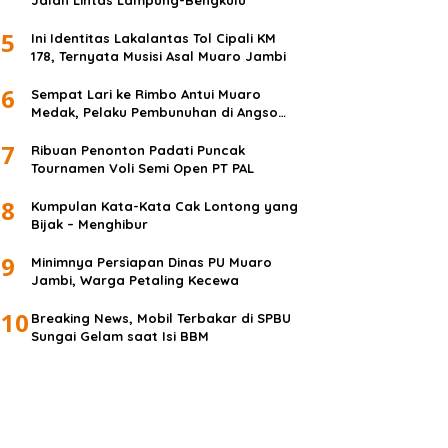
Jalan Lintas Lampung-Bengkulu
5
Ini Identitas Lakalantas Tol Cipali KM
178, Ternyata Musisi Asal Muaro Jambi
6
Sempat Lari ke Rimbo Antui Muaro
Medak, Pelaku Pembunuhan di Angso
Duo Diringkus
7
Ribuan Penonton Padati Puncak
Tournamen Voli Semi Open PT PAL
8
Kumpulan Kata-Kata Cak Lontong yang
Bijak – Menghibur
9
Minimnya Persiapan Dinas PU Muaro
Jambi, Warga Petaling Kecewa
10
Breaking News, Mobil Terbakar di SPBU
Sungai Gelam saat Isi BBM