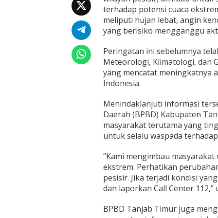
k
terhadap potensi cuaca ekstrem
s
meliputi hujan lebat, angin ke
t
yang berisiko mengganggu akti
r
e
m
Peringatan ini sebelumnya tel
M
Meteorologi, Klimatologi, dan
a
yang mencatat meningkatnya akti
s
Indonesia.
u
k
B
Menindaklanjuti informasi te
u
Daerah (BPBD) Kabupaten Tan
l
masyarakat terutama yang tingg
a
untuk selalu waspada terhadap
n
D
e
“Kami mengimbau masyarakat u
s
ekstrem. Perhatikan perubahan
e
pesisir. Jika terjadi kondisi y
m
dan laporkan Call Center 112,” 
b
e
r
BPBD Tanjab Timur juga mengin