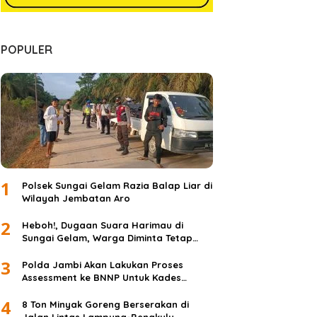
POPULER
1
Polsek Sungai Gelam Razia Balap Liar di
Wilayah Jembatan Aro
2
Heboh!, Dugaan Suara Harimau di
Sungai Gelam, Warga Diminta Tetap
Waspada dan Tidak Panik
3
Polda Jambi Akan Lakukan Proses
Assessment ke BNNP Untuk Kades
Simpang Jelita
4
8 Ton Minyak Goreng Berserakan di