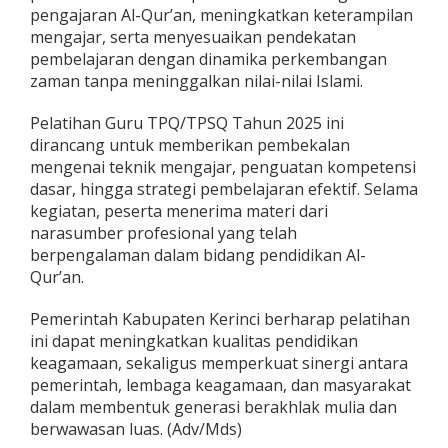
pengajaran Al-Qur’an, meningkatkan keterampilan
n
M
mengajar, serta menyesuaikan pendekatan
e
pembelajaran dengan dinamika perkembangan
t
zaman tanpa meninggalkan nilai-nilai Islami.
o
d
Pelatihan Guru TPQ/TPSQ Tahun 2025 ini
o
l
dirancang untuk memberikan pembekalan
o
mengenai teknik mengajar, penguatan kompetensi
g
dasar, hingga strategi pembelajaran efektif. Selama
i
kegiatan, peserta menerima materi dari
narasumber profesional yang telah
berpengalaman dalam bidang pendidikan Al-
Qur’an.
Pemerintah Kabupaten Kerinci berharap pelatihan
ini dapat meningkatkan kualitas pendidikan
keagamaan, sekaligus memperkuat sinergi antara
pemerintah, lembaga keagamaan, dan masyarakat
dalam membentuk generasi berakhlak mulia dan
berwawasan luas. (Adv/Mds)