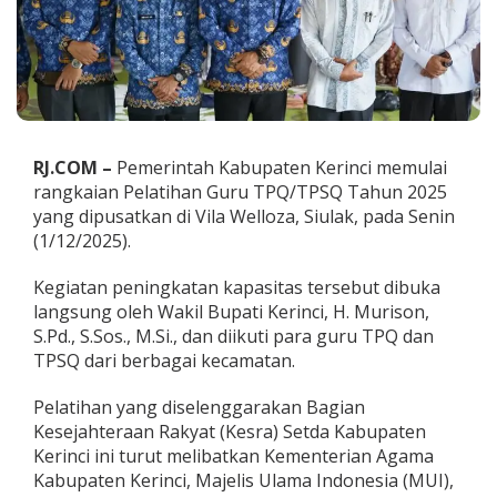
a
k
a
n
P
e
l
a
RJ.COM –
Pemerintah Kabupaten Kerinci memulai
t
rangkaian Pelatihan Guru TPQ/TPSQ Tahun 2025
i
h
yang dipusatkan di Vila Welloza, Siulak, pada Senin
a
(1/12/2025).
n
T
Kegiatan peningkatan kapasitas tersebut dibuka
P
langsung oleh Wakil Bupati Kerinci, H. Murison,
Q
/
S.Pd., S.Sos., M.Si., dan diikuti para guru TPQ dan
T
TPSQ dari berbagai kecamatan.
P
S
Pelatihan yang diselenggarakan Bagian
Q
Kesejahteraan Rakyat (Kesra) Setda Kabupaten
2
0
Kerinci ini turut melibatkan Kementerian Agama
2
Kabupaten Kerinci, Majelis Ulama Indonesia (MUI),
5