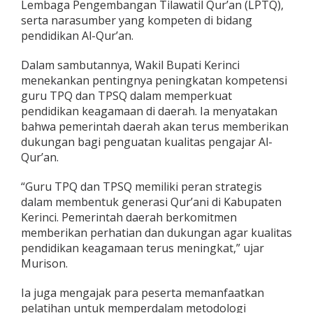
Lembaga Pengembangan Tilawatil Qur’an (LPTQ),
,
serta narasumber yang kompeten di bidang
R
pendidikan Al-Qur’an.
a
t
u
Dalam sambutannya, Wakil Bupati Kerinci
s
menekankan pentingnya peningkatan kompetensi
a
guru TPQ dan TPSQ dalam memperkuat
n
pendidikan keagamaan di daerah. Ia menyatakan
G
u
bahwa pemerintah daerah akan terus memberikan
r
dukungan bagi penguatan kualitas pengajar Al-
u
Qur’an.
I
k
“Guru TPQ dan TPSQ memiliki peran strategis
u
t
dalam membentuk generasi Qur’ani di Kabupaten
i
Kerinci. Pemerintah daerah berkomitmen
P
memberikan perhatian dan dukungan agar kualitas
e
pendidikan keagamaan terus meningkat,” ujar
n
g
Murison.
u
a
Ia juga mengajak para peserta memanfaatkan
t
pelatihan untuk memperdalam metodologi
a