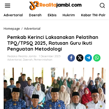
L
e
w
a
Advertorial
Daerah
Ekbis
Hukrim
Kabar TNI-Polri
t
i
k
Homepage
/
Advertorial
P
e
e
Pemkab Kerinci Laksanakan Pelatihan
k
m
o
k
TPQ/TPSQ 2025, Ratusan Guru Ikuti
n
a
Penguatan Metodologi
t
b
e
K
Redaksi Realita Jambi
1 Desember 2025
n
e
Advertorial
,
Daerah
,
Pemerintahan
r
i
n
c
i
L
a
k
s
a
n