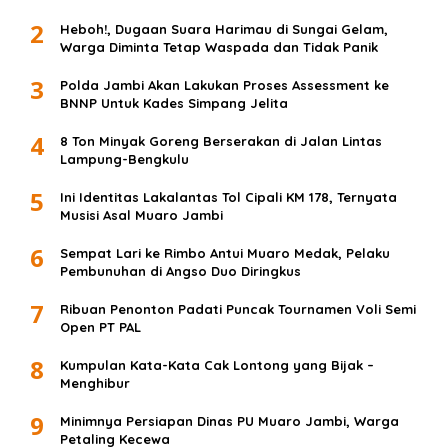
2
Heboh!, Dugaan Suara Harimau di Sungai Gelam,
Warga Diminta Tetap Waspada dan Tidak Panik
3
Polda Jambi Akan Lakukan Proses Assessment ke
BNNP Untuk Kades Simpang Jelita
4
8 Ton Minyak Goreng Berserakan di Jalan Lintas
Lampung-Bengkulu
5
Ini Identitas Lakalantas Tol Cipali KM 178, Ternyata
Musisi Asal Muaro Jambi
6
Sempat Lari ke Rimbo Antui Muaro Medak, Pelaku
Pembunuhan di Angso Duo Diringkus
7
Ribuan Penonton Padati Puncak Tournamen Voli Semi
Open PT PAL
8
Kumpulan Kata-Kata Cak Lontong yang Bijak –
Menghibur
9
Minimnya Persiapan Dinas PU Muaro Jambi, Warga
Petaling Kecewa