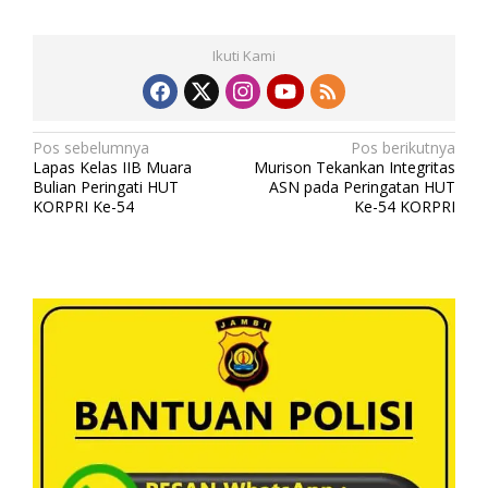
Ikuti Kami
N
Pos sebelumnya
Pos berikutnya
Lapas Kelas IIB Muara
Murison Tekankan Integritas
a
Bulian Peringati HUT
ASN pada Peringatan HUT
v
KORPRI Ke-54
Ke-54 KORPRI
i
g
a
s
i
p
o
s