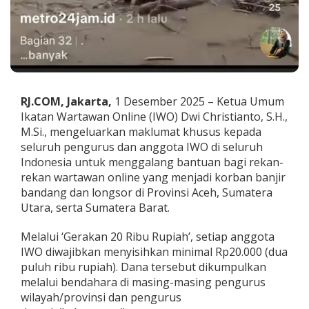
a
T
e
r
d
a
m
p
RJ.COM, Jakarta,
1 Desember 2025 – Ketua Umum
a
Ikatan Wartawan Online (IWO) Dwi Christianto, S.H.,
k
M.Si., mengeluarkan maklumat khusus kepada
B
a
seluruh pengurus dan anggota IWO di seluruh
n
Indonesia untuk menggalang bantuan bagi rekan-
j
rekan wartawan online yang menjadi korban banjir
i
bandang dan longsor di Provinsi Aceh, Sumatera
r
Utara, serta Sumatera Barat.
B
a
n
Melalui ‘Gerakan 20 Ribu Rupiah’, setiap anggota
d
IWO diwajibkan menyisihkan minimal Rp20.000 (dua
a
puluh ribu rupiah). Dana tersebut dikumpulkan
n
melalui bendahara di masing-masing pengurus
g
d
wilayah/provinsi dan pengurus
i