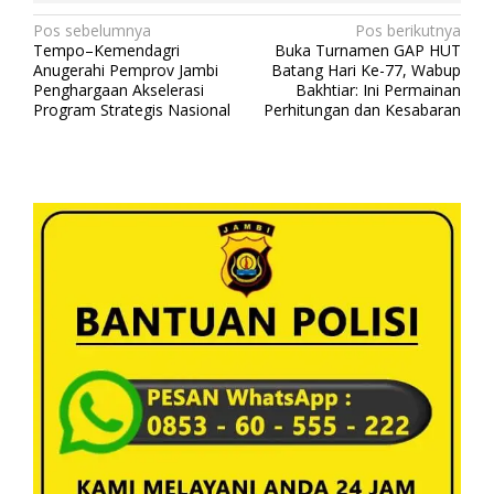
N
Pos sebelumnya
Pos berikutnya
Tempo–Kemendagri
Buka Turnamen GAP HUT
a
Anugerahi Pemprov Jambi
Batang Hari Ke-77, Wabup
v
Penghargaan Akselerasi
Bakhtiar: Ini Permainan
Program Strategis Nasional
Perhitungan dan Kesabaran
i
g
a
s
i
p
o
s