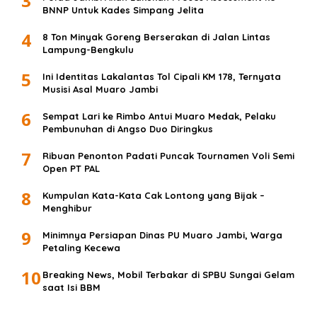
3
BNNP Untuk Kades Simpang Jelita
4
8 Ton Minyak Goreng Berserakan di Jalan Lintas
Lampung-Bengkulu
5
Ini Identitas Lakalantas Tol Cipali KM 178, Ternyata
Musisi Asal Muaro Jambi
6
Sempat Lari ke Rimbo Antui Muaro Medak, Pelaku
Pembunuhan di Angso Duo Diringkus
7
Ribuan Penonton Padati Puncak Tournamen Voli Semi
Open PT PAL
8
Kumpulan Kata-Kata Cak Lontong yang Bijak –
Menghibur
9
Minimnya Persiapan Dinas PU Muaro Jambi, Warga
Petaling Kecewa
10
Breaking News, Mobil Terbakar di SPBU Sungai Gelam
saat Isi BBM