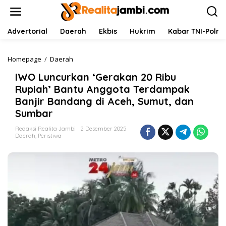
L
e
w
a
Advertorial
Daerah
Ekbis
Hukrim
Kabar TNI-Polri
t
i
k
Homepage
/
Daerah
I
e
W
IWO Luncurkan ‘Gerakan 20 Ribu
k
O
o
L
Rupiah’ Bantu Anggota Terdampak
n
u
Banjir Bandang di Aceh, Sumut, dan
t
n
Sumbar
e
c
n
u
Redaksi Realita Jambi
2 Desember 2025
r
Daerah
,
Peristiwa
k
a
n
'
G
e
r
a
k
a