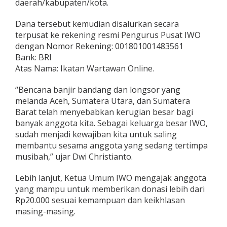
daerah/kabupaten/kota.
A
c
Dana tersebut kemudian disalurkan secara
e
terpusat ke rekening resmi Pengurus Pusat IWO
h
,
dengan Nomor Rekening: 001801001483561
S
Bank: BRI
u
Atas Nama: Ikatan Wartawan Online.
m
u
“Bencana banjir bandang dan longsor yang
t
,
melanda Aceh, Sumatera Utara, dan Sumatera
d
Barat telah menyebabkan kerugian besar bagi
a
banyak anggota kita. Sebagai keluarga besar IWO,
n
sudah menjadi kewajiban kita untuk saling
S
u
membantu sesama anggota yang sedang tertimpa
m
musibah,” ujar Dwi Christianto.
b
a
Lebih lanjut, Ketua Umum IWO mengajak anggota
r
yang mampu untuk memberikan donasi lebih dari
Rp20.000 sesuai kemampuan dan keikhlasan
masing-masing.