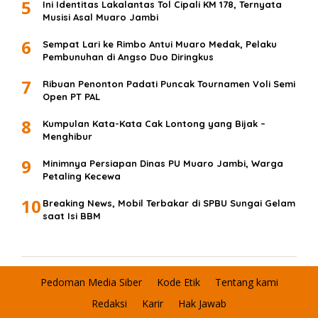
5
Ini Identitas Lakalantas Tol Cipali KM 178, Ternyata
Musisi Asal Muaro Jambi
6
Sempat Lari ke Rimbo Antui Muaro Medak, Pelaku
Pembunuhan di Angso Duo Diringkus
7
Ribuan Penonton Padati Puncak Tournamen Voli Semi
Open PT PAL
8
Kumpulan Kata-Kata Cak Lontong yang Bijak –
Menghibur
9
Minimnya Persiapan Dinas PU Muaro Jambi, Warga
Petaling Kecewa
10
Breaking News, Mobil Terbakar di SPBU Sungai Gelam
saat Isi BBM
Pedoman Media Siber
Kode Etik
Tentang kami
Redaksi
Karir
Hak Jawab