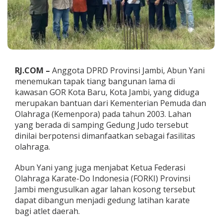
n
t
a
L
a
h
a
n
RJ.COM –
Anggota DPRD Provinsi Jambi, Abun Yani
K
menemukan tapak tiang bangunan lama di
o
kawasan GOR Kota Baru, Kota Jambi, yang diduga
s
merupakan bantuan dari Kementerian Pemuda dan
o
n
Olahraga (Kemenpora) pada tahun 2003. Lahan
g
yang berada di samping Gedung Judo tersebut
d
dinilai berpotensi dimanfaatkan sebagai fasilitas
i
olahraga.
G
O
R
Abun Yani yang juga menjabat Ketua Federasi
K
Olahraga Karate-Do Indonesia (FORKI) Provinsi
o
Jambi mengusulkan agar lahan kosong tersebut
t
dapat dibangun menjadi gedung latihan karate
a
bagi atlet daerah.
B
a