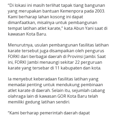
r
“Di lokasi ini masih terlihat tapak tiang bangunan
u
yang merupakan bantuan Kemenpora pada 2003.
D
Kami berharap lahan kosong ini dapat
i
dimanfaatkan, misalnya untuk pembangunan
m
a
tempat latihan atlet karate,” kata Abun Yani saat di
n
kawasan Kota Baru.
f
a
Menurutnya, usulan pembangunan fasilitas latihan
a
karate tersebut juga disampaikan oleh pengurus
t
k
FORKI dari berbagai daerah di Provinsi Jambi. Saat
a
ini, FORKI Jambi menaungi sekitar 22 perguruan
n
karate yang tersebar di 11 kabupaten dan kota.
u
n
Ia menyebut keberadaan fasilitas latihan yang
t
u
memadai penting untuk mendukung pembinaan
k
atlet karate di daerah. Selain itu, sejumlah cabang
L
olahraga lain di kawasan GOR Kota Baru telah
a
memiliki gedung latihan sendiri.
t
i
h
“Kami berharap pemerintah daerah dapat
a