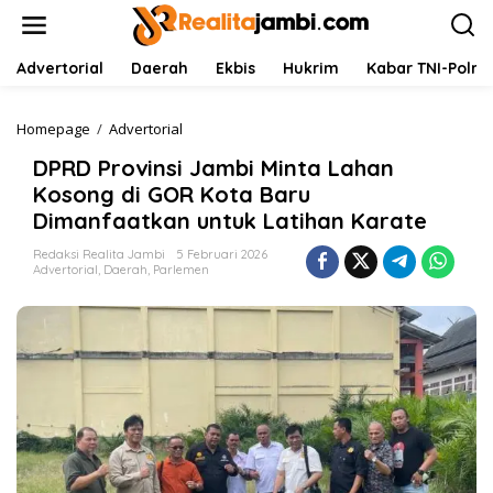
L
e
w
a
Advertorial
Daerah
Ekbis
Hukrim
Kabar TNI-Polri
t
i
k
Homepage
/
Advertorial
D
e
P
DPRD Provinsi Jambi Minta Lahan
k
R
o
D
Kosong di GOR Kota Baru
n
P
Dimanfaatkan untuk Latihan Karate
t
r
e
o
Redaksi Realita Jambi
5 Februari 2026
n
v
Advertorial
,
Daerah
,
Parlemen
i
n
s
i
J
a
m
b
i
M
i