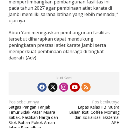
mempertimbangkan pembangunan fasilitas ini
n
pada tahun 2027 agar pembinaan atlet karate di
K
Jambi memiliki sarana latihan yang lebih memadai,”
a
r
ujarnya.
a
t
Abun Yani menegaskan pembangunan fasilitas
e
tersebut diharapkan dapat mendukung
peningkatan prestasi atlet karate Jambi serta
memperkuat pembinaan olahraga di tingkat
daerah. (Adv)
Ikuti Kami
N
Pos sebelumnya
Pos berikutnya
Satgas Pangan Tanjab
Lapas Kelas IIB Muara
a
Timur Sidak Pasar Muara
Bulian Ikuti Coffee Morning
v
Sabak, Pastikan Harga dan
dan Sosialisasi Eksternal
Stok Bahan Pokok Aman
APH
i
Jelang Ramadhan