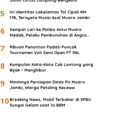
Jalan Lintas Lampung-Bengkulu
5
Ini Identitas Lakalantas Tol Cipali KM
178, Ternyata Musisi Asal Muaro Jambi
6
Sempat Lari ke Rimbo Antui Muaro
Medak, Pelaku Pembunuhan di Angso
Duo Diringkus
7
Ribuan Penonton Padati Puncak
Tournamen Voli Semi Open PT PAL
8
Kumpulan Kata-Kata Cak Lontong yang
Bijak – Menghibur
9
Minimnya Persiapan Dinas PU Muaro
Jambi, Warga Petaling Kecewa
10
Breaking News, Mobil Terbakar di SPBU
Sungai Gelam saat Isi BBM