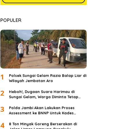
POPULER
1
Polsek Sungai Gelam Razia Balap Liar di
Wilayah Jembatan Aro
2
Heboh!, Dugaan Suara Harimau di
Sungai Gelam, Warga Diminta Tetap
Waspada dan Tidak Panik
3
Polda Jambi Akan Lakukan Proses
Assessment ke BNNP Untuk Kades
Simpang Jelita
4
8 Ton Minyak Goreng Berserakan di