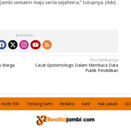
ambi semakin maju serta sejahtera,” tutupnya. (Adv)
Ikuti Kami
Pos berikutnya
u Warga
Cacat Epistemologis Dalam Membaca Data
Publik Pendidikan
Kode Etik
Tentang kami
Redaksi
Karir
Hak Jawab
SO