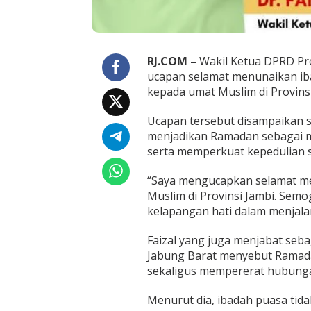
b
i
A
j
a
RJ.COM –
Wakil Ketua DPRD Prov
k
ucapan selamat menunaikan ib
W
kepada umat Muslim di Provinsi
a
r
g
Ucapan tersebut disampaikan 
a
menjadikan Ramadan sebagai 
T
serta memperkuat kepedulian s
i
n
g
“Saya mengucapkan selamat me
k
Muslim di Provinsi Jambi. Semo
a
kelapangan hati dalam menjalanka
t
k
Faizal yang juga menjabat seb
a
n
Jabung Barat menyebut Ramada
K
sekaligus mempererat hubungan
e
i
Menurut dia, ibadah puasa tid
m