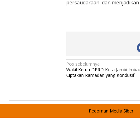
persaudaraan, dan menjadikan J
N
Pos sebelumnya
Wakil Ketua DPRD Kota Jambi Imba
a
Ciptakan Ramadan yang Kondusif
v
i
g
a
Pedoman Media Siber
s
i
p