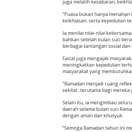
juga melatih kesabaran, keikhl
a
n
a
“Puasa bukan hanya menahan la
n
keikhlasan, serta kepedulian te
Ia menilai nilai-nilai kebersa
bahkan setelah bulan suci berak
berbagai tantangan sosial dan
Faizal juga mengajak masyara
meningkatkan kepedulian terh
masyarakat yang membutuhkan
“Ramadan menjadi ruang refleks
sekitar, terutama bagi mereka
Selain itu, ia mengimbau selu
daerah selama bulan suci Ram
dengan aman dan khusyuk.
“Semoga Ramadan tahun ini m