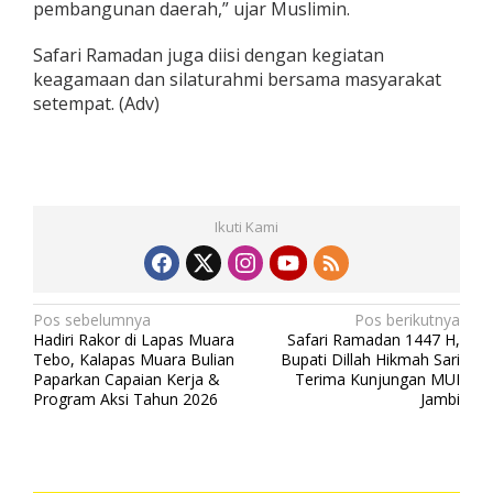
pembangunan daerah,” ujar Muslimin.
o
d
Safari Ramadan juga diisi dengan kegiatan
i
m
keagamaan dan silaturahmi bersama masyarakat
0
setempat. (Adv)
4
1
9
T
a
n
Ikuti Kami
j
a
b
N
Pos sebelumnya
Pos berikutnya
Hadiri Rakor di Lapas Muara
Safari Ramadan 1447 H,
a
Tebo, Kalapas Muara Bulian
Bupati Dillah Hikmah Sari
v
Paparkan Capaian Kerja &
Terima Kunjungan MUI
Program Aksi Tahun 2026
Jambi
i
g
a