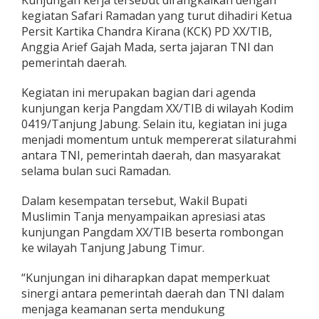
Kunjungan kerja tersebut dirangkaikan dengan
i
kegiatan Safari Ramadan yang turut dihadiri Ketua
r
Persit Kartika Chandra Kirana (KCK) PD XX/TIB,
i
Anggia Arief Gajah Mada, serta jajaran TNI dan
K
u
pemerintah daerah.
n
k
Kegiatan ini merupakan bagian dari agenda
e
kunjungan kerja Pangdam XX/TIB di wilayah Kodim
r
0419/Tanjung Jabung. Selain itu, kegiatan ini juga
P
a
menjadi momentum untuk mempererat silaturahmi
n
antara TNI, pemerintah daerah, dan masyarakat
g
selama bulan suci Ramadan.
d
a
Dalam kesempatan tersebut, Wakil Bupati
m
X
Muslimin Tanja menyampaikan apresiasi atas
X
kunjungan Pangdam XX/TIB beserta rombongan
/
ke wilayah Tanjung Jabung Timur.
T
I
“Kunjungan ini diharapkan dapat memperkuat
B
d
sinergi antara pemerintah daerah dan TNI dalam
i
menjaga keamanan serta mendukung
K