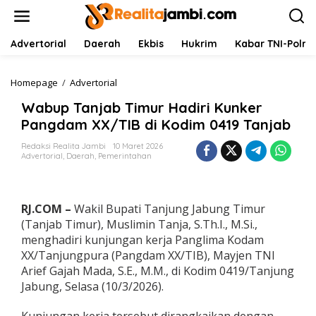
L
e
w
a
Advertorial
Daerah
Ekbis
Hukrim
Kabar TNI-Polri
t
i
k
Homepage
/
Advertorial
W
e
a
Wabup Tanjab Timur Hadiri Kunker
k
b
o
u
Pangdam XX/TIB di Kodim 0419 Tanjab
n
p
t
T
Redaksi Realita Jambi
10 Maret 2026
Advertorial
,
Daerah
,
Pemerintahan
e
a
n
n
j
a
RJ.COM –
Wakil Bupati Tanjung Jabung Timur
b
T
(Tanjab Timur), Muslimin Tanja, S.Th.I., M.Si.,
i
menghadiri kunjungan kerja Panglima Kodam
m
XX/Tanjungpura (Pangdam XX/TIB), Mayjen TNI
u
Arief Gajah Mada, S.E., M.M., di Kodim 0419/Tanjung
r
Jabung, Selasa (10/3/2026).
H
a
d