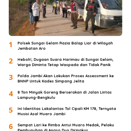
1
Polsek Sungai Gelam Razia Balap Liar di Wilayah
Jembatan Aro
2
Heboh!, Dugaan Suara Harimau di Sungai Gelam,
Warga Diminta Tetap Waspada dan Tidak Panik
3
Polda Jambi Akan Lakukan Proses Assessment ke
BNNP Untuk Kades Simpang Jelita
4
8 Ton Minyak Goreng Berserakan di Jalan Lintas
Lampung-Bengkulu
5
Ini Identitas Lakalantas Tol Cipali KM 178, Ternyata
Musisi Asal Muaro Jambi
6
Sempat Lari ke Rimbo Antui Muaro Medak, Pelaku
Pembunuhan di Angso Duo Diringkus