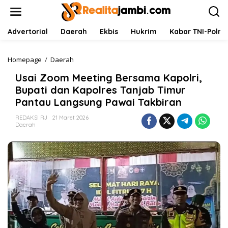
L
e
w
a
Advertorial
Daerah
Ekbis
Hukrim
Kabar TNI-Polri
t
i
k
Homepage
/
Daerah
U
e
s
Usai Zoom Meeting Bersama Kapolri,
k
a
o
i
Bupati dan Kapolres Tanjab Timur
n
Z
Pantau Langsung Pawai Takbiran
t
o
e
o
REDAKSI RJ
21 Maret 2026
n
m
Daerah
M
e
e
t
i
n
g
B
e
r
s