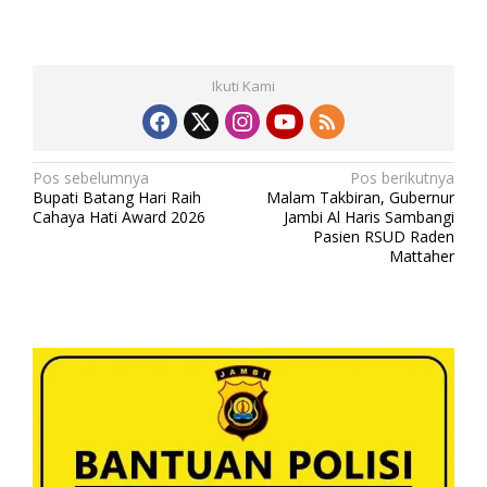
Ikuti Kami
N
Pos sebelumnya
Pos berikutnya
Bupati Batang Hari Raih
Malam Takbiran, Gubernur
a
Cahaya Hati Award 2026
Jambi Al Haris Sambangi
v
Pasien RSUD Raden
Mattaher
i
g
a
s
i
p
o