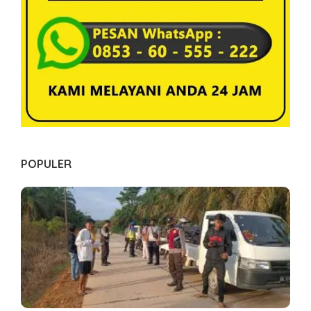
s
POPULER