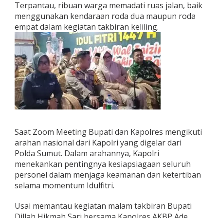
Terpantau, ribuan warga memadati ruas jalan, baik
u
menggunakan kendaraan roda dua maupun roda
n
g
empat dalam kegiatan takbiran keliling.
P
a
w
a
i
T
a
k
b
i
r
a
Saat Zoom Meeting Bupati dan Kapolres mengikuti
n
arahan nasional dari Kapolri yang digelar dari
Polda Sumut. Dalam arahannya, Kapolri
menekankan pentingnya kesiapsiagaan seluruh
personel dalam menjaga keamanan dan ketertiban
selama momentum Idulfitri.
Usai memantau kegiatan malam takbiran Bupati
Dillah Hikmah Sari bersama Kapolres AKBP Ade