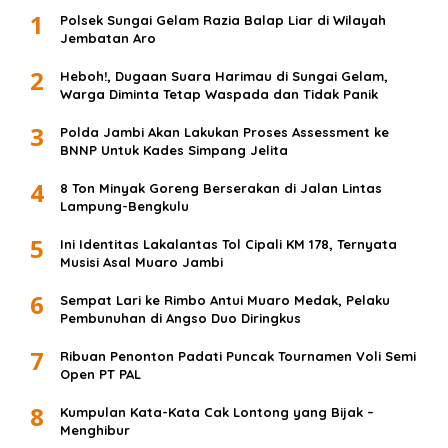
1
Polsek Sungai Gelam Razia Balap Liar di Wilayah
Jembatan Aro
2
Heboh!, Dugaan Suara Harimau di Sungai Gelam,
Warga Diminta Tetap Waspada dan Tidak Panik
3
Polda Jambi Akan Lakukan Proses Assessment ke
BNNP Untuk Kades Simpang Jelita
4
8 Ton Minyak Goreng Berserakan di Jalan Lintas
Lampung-Bengkulu
5
Ini Identitas Lakalantas Tol Cipali KM 178, Ternyata
Musisi Asal Muaro Jambi
6
Sempat Lari ke Rimbo Antui Muaro Medak, Pelaku
Pembunuhan di Angso Duo Diringkus
7
Ribuan Penonton Padati Puncak Tournamen Voli Semi
Open PT PAL
8
Kumpulan Kata-Kata Cak Lontong yang Bijak –
Menghibur