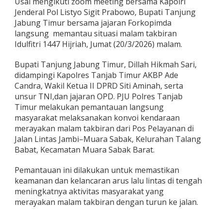
Usai mengikuti zoom meeting bersama Kapolri
r
Jenderal Pol Listyo Sigit Prabowo, Bupati Tanjung
e
Jabung Timur bersama jajaran Forkopimda
s
T
langsung memantau situasi malam takbiran
a
Idulfitri 1447 Hijriah, Jumat (20/3/2026) malam.
n
j
Bupati Tanjung Jabung Timur, Dillah Hikmah Sari,
a
didampingi Kapolres Tanjab Timur AKBP Ade
b
T
Candra, Wakil Ketua II DPRD Siti Aminah, serta
i
unsur TNI,dan jajaran OPD. PJU Polres Tanjab
m
Timur melakukan pemantauan langsung
u
masyarakat melaksanakan konvoi kendaraan
r
merayakan malam takbiran dari Pos Pelayanan di
P
a
Jalan Lintas Jambi–Muara Sabak, Kelurahan Talang
n
Babat, Kecamatan Muara Sabak Barat.
t
a
Pemantauan ini dilakukan untuk memastikan
u
keamanan dan kelancaran arus lalu lintas di tengah
L
a
meningkatnya aktivitas masyarakat yang
n
merayakan malam takbiran dengan turun ke jalan.
g
s