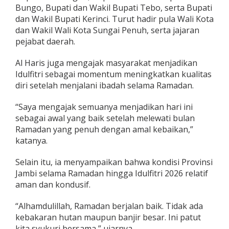
Bungo, Bupati dan Wakil Bupati Tebo, serta Bupati
a
n
dan Wakil Bupati Kerinci. Turut hadir pula Wali Kota
P
dan Wakil Wali Kota Sungai Penuh, serta jajaran
e
pejabat daerah.
r
e
Al Haris juga mengajak masyarakat menjadikan
r
a
Idulfitri sebagai momentum meningkatkan kualitas
t
diri setelah menjalani ibadah selama Ramadan.
K
e
“Saya mengajak semuanya menjadikan hari ini
b
sebagai awal yang baik setelah melewati bulan
e
r
Ramadan yang penuh dengan amal kebaikan,”
s
katanya.
a
m
Selain itu, ia menyampaikan bahwa kondisi Provinsi
a
Jambi selama Ramadan hingga Idulfitri 2026 relatif
a
n
aman dan kondusif.
“Alhamdulillah, Ramadan berjalan baik. Tidak ada
kebakaran hutan maupun banjir besar. Ini patut
kita syukuri bersama,” ujarnya.