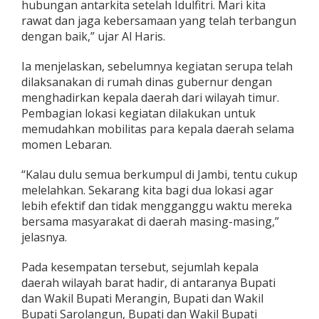
hubungan antarkita setelah Idulfitri. Mari kita
a
rawat dan jaga kebersamaan yang telah terbangun
d
i
dengan baik,” ujar Al Haris.
,
G
Ia menjelaskan, sebelumnya kegiatan serupa telah
u
dilaksanakan di rumah dinas gubernur dengan
b
menghadirkan kepala daerah dari wilayah timur.
e
r
Pembagian lokasi kegiatan dilakukan untuk
n
memudahkan mobilitas para kepala daerah selama
u
momen Lebaran.
r
A
“Kalau dulu semua berkumpul di Jambi, tentu cukup
l
H
melelahkan. Sekarang kita bagi dua lokasi agar
a
lebih efektif dan tidak mengganggu waktu mereka
r
bersama masyarakat di daerah masing-masing,”
i
jelasnya.
s
T
e
Pada kesempatan tersebut, sejumlah kepala
k
daerah wilayah barat hadir, di antaranya Bupati
a
dan Wakil Bupati Merangin, Bupati dan Wakil
n
Bupati Sarolangun, Bupati dan Wakil Bupati
k