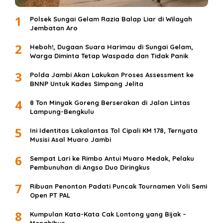
1
Polsek Sungai Gelam Razia Balap Liar di Wilayah
Jembatan Aro
2
Heboh!, Dugaan Suara Harimau di Sungai Gelam,
Warga Diminta Tetap Waspada dan Tidak Panik
3
Polda Jambi Akan Lakukan Proses Assessment ke
BNNP Untuk Kades Simpang Jelita
4
8 Ton Minyak Goreng Berserakan di Jalan Lintas
Lampung-Bengkulu
5
Ini Identitas Lakalantas Tol Cipali KM 178, Ternyata
Musisi Asal Muaro Jambi
6
Sempat Lari ke Rimbo Antui Muaro Medak, Pelaku
Pembunuhan di Angso Duo Diringkus
7
Ribuan Penonton Padati Puncak Tournamen Voli Semi
Open PT PAL
8
Kumpulan Kata-Kata Cak Lontong yang Bijak –
Menghibur