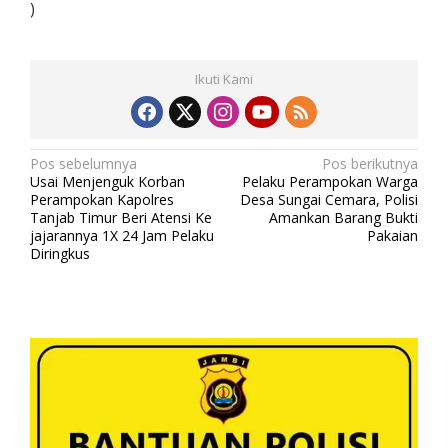
)
Ikuti Kami
N
Pos sebelumnya
Pos berikutnya
Usai Menjenguk Korban
Pelaku Perampokan Warga
a
Perampokan Kapolres
Desa Sungai Cemara, Polisi
v
Tanjab Timur Beri Atensi Ke
Amankan Barang Bukti
jajarannya 1X 24 Jam Pelaku
Pakaian
i
Diringkus
g
a
s
i
p
o