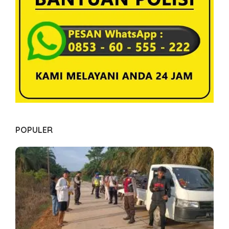
s
POPULER