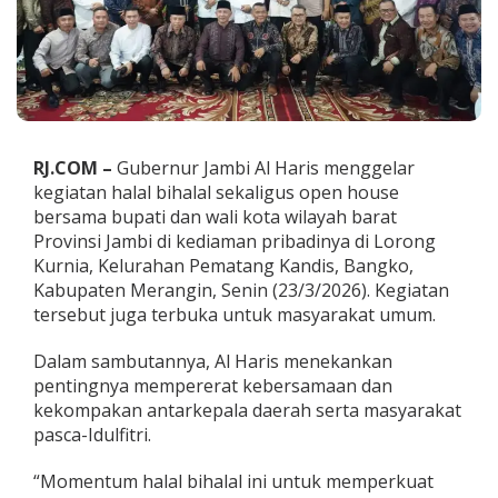
u
s
O
p
e
n
H
o
RJ.COM –
Gubernur Jambi Al Haris menggelar
u
kegiatan halal bihalal sekaligus open house
s
e
bersama bupati dan wali kota wilayah barat
d
Provinsi Jambi di kediaman pribadinya di Lorong
i
Kurnia, Kelurahan Pematang Kandis, Bangko,
K
Kabupaten Merangin, Senin (23/3/2026). Kegiatan
e
d
tersebut juga terbuka untuk masyarakat umum.
i
a
Dalam sambutannya, Al Haris menekankan
m
pentingnya mempererat kebersamaan dan
a
kekompakan antarkepala daerah serta masyarakat
n
P
pasca-Idulfitri.
r
i
“Momentum halal bihalal ini untuk memperkuat
b