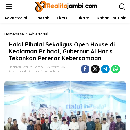
L
e
w
a
Advertorial
Daerah
Ekbis
Hukrim
Kabar TNI-Polri
t
i
k
Homepage
/
Advertorial
H
e
a
Halal Bihalal Sekaligus Open House di
k
l
o
a
Kediaman Pribadi, Gubernur Al Haris
n
l
Tekankan Pererat Kebersamaan
t
B
e
i
Redaksi Realita Jambi
23 Maret 2026
n
h
Advertorial
,
Daerah
,
Pemerintahan
a
l
a
l
S
e
k
a
l
i
g