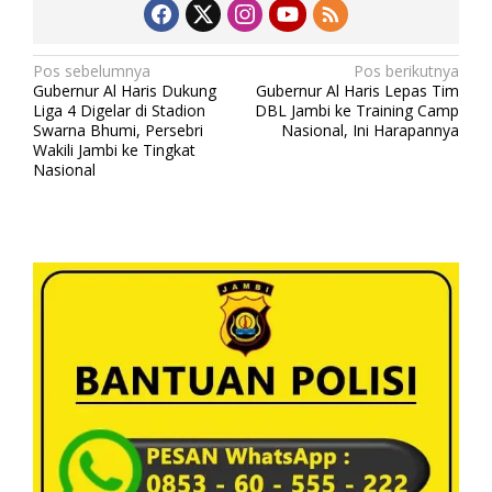
N
Pos sebelumnya
Pos berikutnya
Gubernur Al Haris Dukung
Gubernur Al Haris Lepas Tim
a
Liga 4 Digelar di Stadion
DBL Jambi ke Training Camp
v
Swarna Bhumi, Persebri
Nasional, Ini Harapannya
Wakili Jambi ke Tingkat
i
Nasional
g
a
s
i
p
o
s