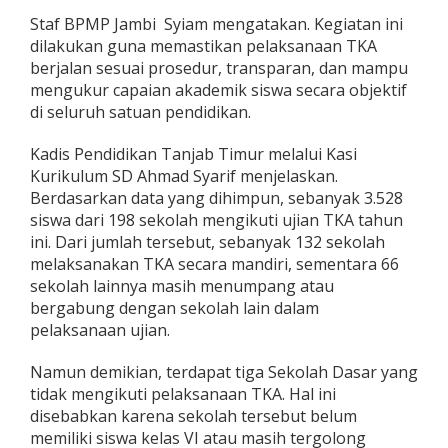
a
Staf BPMP Jambi Syiam mengatakan. Kegiatan ini
b
dilakukan guna memastikan pelaksanaan TKA
T
i
berjalan sesuai prosedur, transparan, dan mampu
m
mengukur capaian akademik siswa secara objektif
u
di seluruh satuan pendidikan.
r
L
Kadis Pendidikan Tanjab Timur melalui Kasi
a
k
Kurikulum SD Ahmad Syarif menjelaskan.
s
Berdasarkan data yang dihimpun, sebanyak 3.528
a
siswa dari 198 sekolah mengikuti ujian TKA tahun
n
ini. Dari jumlah tersebut, sebanyak 132 sekolah
a
melaksanakan TKA secara mandiri, sementara 66
k
a
sekolah lainnya masih menumpang atau
n
bergabung dengan sekolah lain dalam
M
pelaksanaan ujian.
o
n
Namun demikian, terdapat tiga Sekolah Dasar yang
e
v
tidak mengikuti pelaksanaan TKA. Hal ini
T
disebabkan karena sekolah tersebut belum
K
memiliki siswa kelas VI atau masih tergolong
A