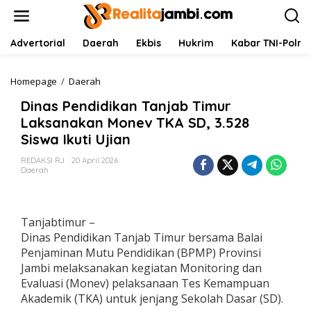
L
e
w
a
Advertorial
Daerah
Ekbis
Hukrim
Kabar TNI-Polri
t
i
k
Homepage
/
Daerah
D
e
i
Dinas Pendidikan Tanjab Timur
k
n
o
a
Laksanakan Monev TKA SD, 3.528
n
s
Siswa Ikuti Ujian
t
P
e
e
REDAKSI RJ
20 April 2026
n
n
Daerah
d
i
d
i
Tanjabtimur –
k
Dinas Pendidikan Tanjab Timur bersama Balai
a
Penjaminan Mutu Pendidikan (BPMP) Provinsi
n
Jambi melaksanakan kegiatan Monitoring dan
T
a
Evaluasi (Monev) pelaksanaan Tes Kemampuan
n
Akademik (TKA) untuk jenjang Sekolah Dasar (SD).
j