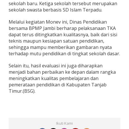
sekolah baru. Ketiga sekolah tersebut merupakan
S
D
sekolah swasta berbasis SD Islam Terpadu.
,
3
Melalui kegiatan Monev ini, Dinas Pendidikan
.
bersama BPMP Jambi berharap pelaksanaan TKA
5
dapat terus ditingkatkan kualitasnya, baik dari sisi
2
8
teknis maupun kesiapan satuan pendidikan,
S
sehingga mampu memberikan gambaran nyata
i
terhadap mutu pendidikan di tingkat sekolah dasar.
s
w
Selain itu, hasil evaluasi ini juga diharapkan
a
I
menjadi bahan perbaikan ke depan dalam rangka
k
meningkatkan kualitas pembelajaran dan
u
pemerataan pendidikan di Kabupaten Tanjab
t
Timur.(BSG).
i
U
j
i
a
n
Ikuti Kami