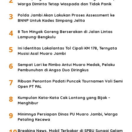
Warga Diminta Tetap Waspada dan Tidak Panik
3
Polda Jambi Akan Lakukan Proses Assessment ke
BNNP Untuk Kades Simpang Jelita
4
8 Ton Minyak Goreng Berserakan di Jalan Lintas
Lampung-Bengkulu
5
Ini Identitas Lakalantas Tol Cipali KM 178, Ternyata
Musisi Asal Muaro Jambi
6
Sempat Lari ke Rimbo Antui Muaro Medak, Pelaku
Pembunuhan di Angso Duo Diringkus
7
Ribuan Penonton Padati Puncak Tournamen Voli Semi
Open PT PAL
8
Kumpulan Kata-Kata Cak Lontong yang Bijak –
Menghibur
9
Minimnya Persiapan Dinas PU Muaro Jambi, Warga
Petaling Kecewa
10
Breaking News, Mobil Terbakar di SPBU Sungai Gelam