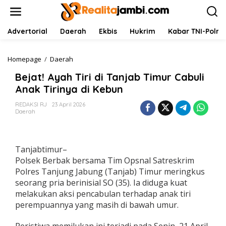
L
e
w
a
Advertorial
Daerah
Ekbis
Hukrim
Kabar TNI-Polri
t
i
k
Homepage
/
Daerah
B
e
e
Bejat! Ayah Tiri di Tanjab Timur Cabuli
k
j
o
a
Anak Tirinya di Kebun
n
t
t
!
REDAKSI RJ
23 April 2026
Daerah
e
A
n
y
a
h
Tanjabtimur–
T
i
Polsek Berbak bersama Tim Opsnal Satreskrim
r
Polres Tanjung Jabung (Tanjab) Timur meringkus
i
seorang pria berinisial SO (35). Ia diduga kuat
d
melakukan aksi pencabulan terhadap anak tiri
i
perempuannya yang masih di bawah umur.
T
a
n