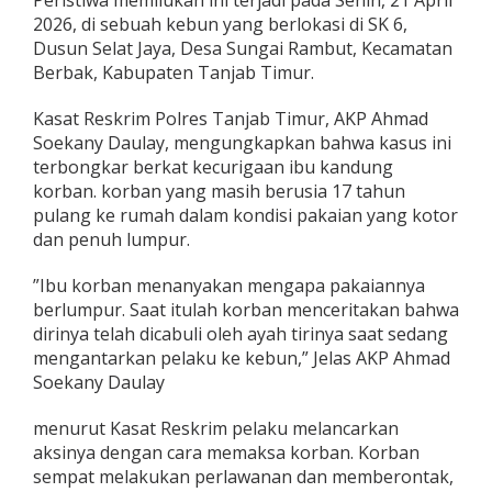
​Peristiwa memilukan ini terjadi pada Senin, 21 April
j
2026, di sebuah kebun yang berlokasi di SK 6,
a
Dusun Selat Jaya, Desa Sungai Rambut, Kecamatan
b
Berbak, Kabupaten Tanjab Timur.
T
i
m
​Kasat Reskrim Polres Tanjab Timur, AKP Ahmad
u
Soekany Daulay, mengungkapkan bahwa kasus ini
r
terbongkar berkat kecurigaan ibu kandung
C
korban. korban yang masih berusia 17 tahun
a
b
pulang ke rumah dalam kondisi pakaian yang kotor
u
dan penuh lumpur.
l
i
​”Ibu korban menanyakan mengapa pakaiannya
A
berlumpur. Saat itulah korban menceritakan bahwa
n
a
dirinya telah dicabuli oleh ayah tirinya saat sedang
k
mengantarkan pelaku ke kebun,” Jelas AKP Ahmad
T
Soekany Daulay
i
r
​menurut Kasat Reskrim pelaku melancarkan
i
n
aksinya dengan cara memaksa korban. Korban
y
sempat melakukan perlawanan dan memberontak,
a