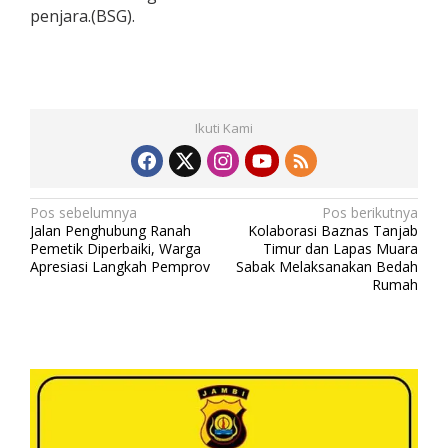
penjara.(BSG).
Ikuti Kami
N
Pos sebelumnya
Pos berikutnya
Jalan Penghubung Ranah
Kolaborasi Baznas Tanjab
a
Pemetik Diperbaiki, Warga
Timur dan Lapas Muara
v
Apresiasi Langkah Pemprov
Sabak Melaksanakan Bedah
Rumah
i
g
a
s
i
p