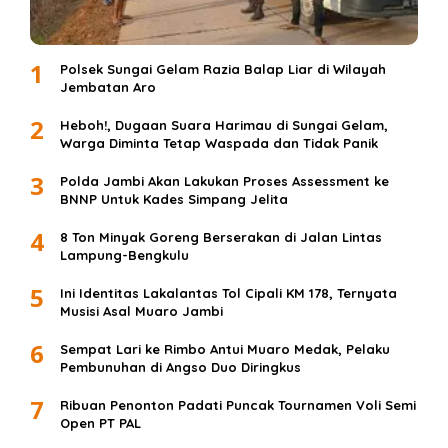
1
Polsek Sungai Gelam Razia Balap Liar di Wilayah
Jembatan Aro
2
Heboh!, Dugaan Suara Harimau di Sungai Gelam,
Warga Diminta Tetap Waspada dan Tidak Panik
3
Polda Jambi Akan Lakukan Proses Assessment ke
BNNP Untuk Kades Simpang Jelita
4
8 Ton Minyak Goreng Berserakan di Jalan Lintas
Lampung-Bengkulu
5
Ini Identitas Lakalantas Tol Cipali KM 178, Ternyata
Musisi Asal Muaro Jambi
6
Sempat Lari ke Rimbo Antui Muaro Medak, Pelaku
Pembunuhan di Angso Duo Diringkus
7
Ribuan Penonton Padati Puncak Tournamen Voli Semi
Open PT PAL