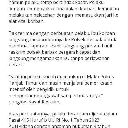
namun pelaku tetap bertindak kasar. Pelaku
d
dengan mengoyak celana dalam korban, kemudian
i
K
melakukan pelecehan dengan memasukkan jari ke
e
alat vital korban.
b
u
​Tak terima dengan perbuatan pelaku. ibu korban
n
langsung melaporkannya ke Polsek Berbak untuk
membuat laporan resmi. Langsung personil unit
reskrim polsek berbak bergerak cepat dan
langsung mengamankan SO tanpa perlawanan
berarti.
​”Saat ini pelaku sudah diamankan di Mako Polres
Tanjab Timur dan masih menjalani pemeriksaan
intensif oleh penyidik untuk
mempertanggungjawabkan perbuatannya,”
pungkas Kasat Reskrim.
​Atas perbuatannya, pelaku terancam dijerat dalam
Pasal 415 Huruf b UU RI No. 1 Tahun 2023
KUHPidana dengan ancaman hukuman 9 tahun