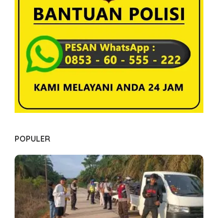
o
s
POPULER