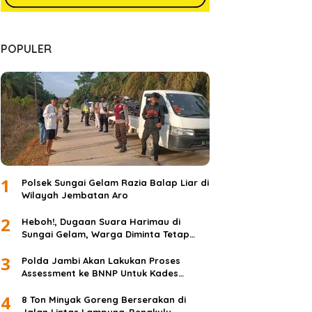
POPULER
1
Polsek Sungai Gelam Razia Balap Liar di
Wilayah Jembatan Aro
2
Heboh!, Dugaan Suara Harimau di
Sungai Gelam, Warga Diminta Tetap
Waspada dan Tidak Panik
3
Polda Jambi Akan Lakukan Proses
Assessment ke BNNP Untuk Kades
Simpang Jelita
4
8 Ton Minyak Goreng Berserakan di