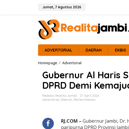
L
e
Jumat, 7 Agustus 2026
w
a
t
i
k
e
k
o
ADVERTORIAL
DAERAH
EKBIS
n
t
Homepage
/
Advertorial
G
e
u
n
Gubernur Al Haris 
b
e
DPRD Demi Kemaju
r
n
u
Redaksi Realita Jambi
27 April 2026
r
Advertorial
,
Daerah
,
Pemerintahan
A
l
H
a
RJ.COM –
Gubernur Jambi, Dr. H
r
paripurna DPRD Provinsi Jamb