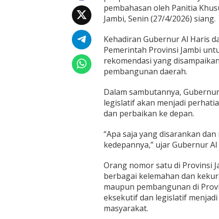
i
pembahasan oleh Panitia Khusu
s
Jambi, Senin (27/4/2026) siang.
S
i
a
Kehadiran Gubernur Al Haris d
p
Pemerintah Provinsi Jambi unt
T
rekomendasi yang disampaikan
i
pembangunan daerah.
n
d
a
Dalam sambutannya, Gubernur 
k
legislatif akan menjadi perhat
l
dan perbaikan ke depan.
a
n
“Apa saja yang disarankan dan
j
u
kedepannya,” ujar Gubernur Al 
t
i
Orang nomor satu di Provinsi 
M
berbagai kelemahan dan keku
a
maupun pembangunan di Provins
s
u
eksekutif dan legislatif menj
k
masyarakat.
a