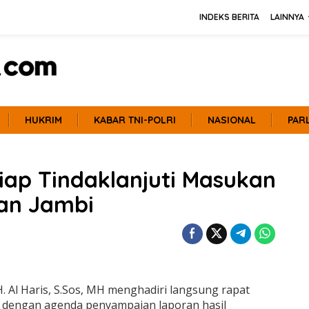
INDEKS BERITA
LAINNYA
HUKRIM
KABAR TNI-POLRI
NASIONAL
PAR
Siap Tindaklanjuti Masukan
an Jambi
. Al Haris, S.Sos, MH menghadiri langsung rapat
i dengan agenda penyampaian laporan hasil