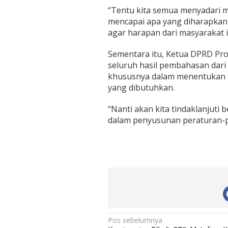
n
“Tentu kita semua menyadari 
D
mencapai apa yang diharapkan 
P
R
agar harapan dari masyarakat it
D
D
Sementara itu, Ketua DPRD Pro
e
seluruh hasil pembahasan dari
m
khususnya dalam menentukan a
i
K
yang dibutuhkan.
e
m
“Nanti akan kita tindaklanjuti
a
dalam penyusunan peraturan-per
j
u
a
n
J
a
m
b
i
N
Pos sebelumnya