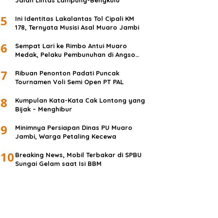
Jalan Lintas Lampung-Bengkulu
5
Ini Identitas Lakalantas Tol Cipali KM
178, Ternyata Musisi Asal Muaro Jambi
6
Sempat Lari ke Rimbo Antui Muaro
Medak, Pelaku Pembunuhan di Angso
Duo Diringkus
7
Ribuan Penonton Padati Puncak
Tournamen Voli Semi Open PT PAL
8
Kumpulan Kata-Kata Cak Lontong yang
Bijak – Menghibur
9
Minimnya Persiapan Dinas PU Muaro
Jambi, Warga Petaling Kecewa
10
Breaking News, Mobil Terbakar di SPBU
Sungai Gelam saat Isi BBM