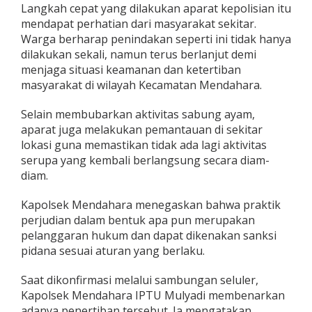
Langkah cepat yang dilakukan aparat kepolisian itu
y
a
mendapat perhatian dari masyarakat sekitar.
m
Warga berharap penindakan seperti ini tidak hanya
Y
dilakukan sekali, namun terus berlanjut demi
a
menjaga situasi keamanan dan ketertiban
n
masyarakat di wilayah Kecamatan Mendahara.
g
S
e
Selain membubarkan aktivitas sabung ayam,
m
aparat juga melakukan pemantauan di sekitar
p
lokasi guna memastikan tidak ada lagi aktivitas
a
serupa yang kembali berlangsung secara diam-
t
V
diam.
i
r
Kapolsek Mendahara menegaskan bahwa praktik
a
perjudian dalam bentuk apa pun merupakan
l
pelanggaran hukum dan dapat dikenakan sanksi
pidana sesuai aturan yang berlaku.
Saat dikonfirmasi melalui sambungan seluler,
Kapolsek Mendahara IPTU Mulyadi membenarkan
adanya penertiban tersebut. Ia mengatakan