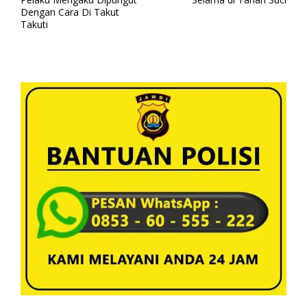
v
Dengan Cara Di Takut
i
Takuti
g
a
s
i
p
o
s