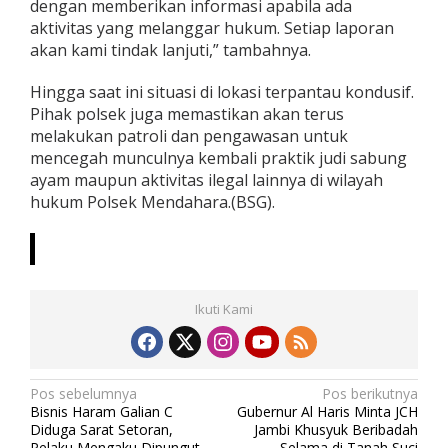
dengan memberikan informasi apabila ada
aktivitas yang melanggar hukum. Setiap laporan
akan kami tindak lanjuti,” tambahnya.
Hingga saat ini situasi di lokasi terpantau kondusif.
Pihak polsek juga memastikan akan terus
melakukan patroli dan pengawasan untuk
mencegah munculnya kembali praktik judi sabung
ayam maupun aktivitas ilegal lainnya di wilayah
hukum Polsek Mendahara.(BSG).
Ikuti Kami
N
Pos sebelumnya
Pos berikutnya
Bisnis Haram Galian C
Gubernur Al Haris Minta JCH
a
Diduga Sarat Setoran,
Jambi Khusyuk Beribadah
Pelaku Mengaku Dipungut
Selama di Tanah Suci