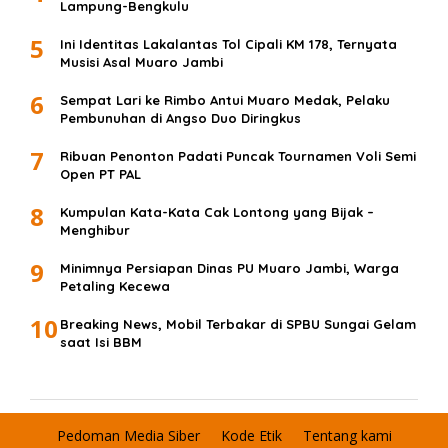
Lampung-Bengkulu
5
Ini Identitas Lakalantas Tol Cipali KM 178, Ternyata
Musisi Asal Muaro Jambi
6
Sempat Lari ke Rimbo Antui Muaro Medak, Pelaku
Pembunuhan di Angso Duo Diringkus
7
Ribuan Penonton Padati Puncak Tournamen Voli Semi
Open PT PAL
8
Kumpulan Kata-Kata Cak Lontong yang Bijak –
Menghibur
9
Minimnya Persiapan Dinas PU Muaro Jambi, Warga
Petaling Kecewa
10
Breaking News, Mobil Terbakar di SPBU Sungai Gelam
saat Isi BBM
Pedoman Media Siber
Kode Etik
Tentang kami