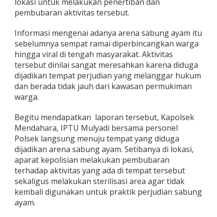
lokasi untuk melakukan penertiban dan
k
pembubaran aktivitas tersebut.
C
e
p
Informasi mengenai adanya arena sabung ayam itu
a
sebelumnya sempat ramai diperbincangkan warga
t
hingga viral di tengah masyarakat. Aktivitas
B
tersebut dinilai sangat meresahkan karena diduga
u
dijadikan tempat perjudian yang melanggar hukum
b
a
dan berada tidak jauh dari kawasan permukiman
r
warga.
k
a
Begitu mendapatkan laporan tersebut, Kapolsek
n
Mendahara, IPTU Mulyadi bersama personel
J
u
Polsek langsung menuju tempat yang diduga
d
dijadikan arena sabung ayam. Setibanya di lokasi,
i
aparat kepolisian melakukan pembubaran
S
terhadap aktivitas yang ada di tempat tersebut
a
b
sekaligus melakukan sterilisasi area agar tidak
u
kembali digunakan untuk praktik perjudian sabung
n
ayam.
g
A