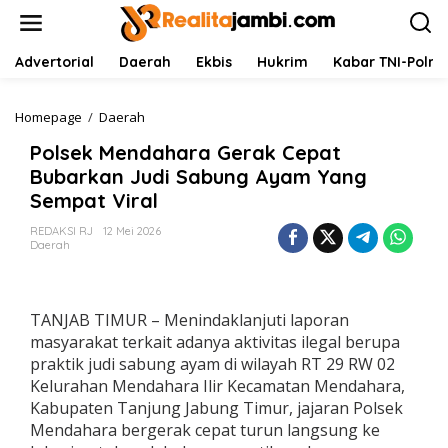
L
e
w
a
Advertorial
Daerah
Ekbis
Hukrim
Kabar TNI-Polri
t
i
k
Homepage
/
Daerah
P
e
o
Polsek Mendahara Gerak Cepat
k
l
o
s
Bubarkan Judi Sabung Ayam Yang
n
e
Sempat Viral
t
k
e
M
REDAKSI RJ
12 Mei 2026
n
e
Daerah
n
d
a
h
TANJAB TIMUR – Menindaklanjuti laporan
a
masyarakat terkait adanya aktivitas ilegal berupa
r
praktik judi sabung ayam di wilayah RT 29 RW 02
a
Kelurahan Mendahara Ilir Kecamatan Mendahara,
G
e
Kabupaten Tanjung Jabung Timur, jajaran Polsek
r
Mendahara bergerak cepat turun langsung ke
a