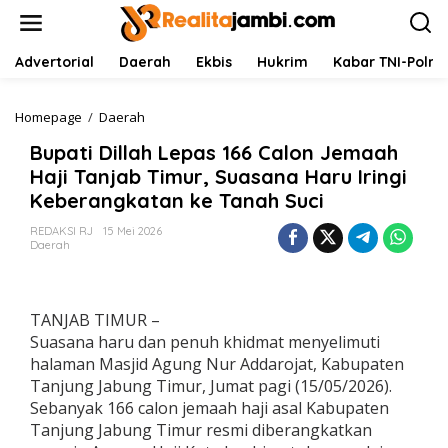
L
e
w
a
Advertorial
Daerah
Ekbis
Hukrim
Kabar TNI-Polri
t
i
k
Homepage
/
Daerah
B
e
u
Bupati Dillah Lepas 166 Calon Jemaah
k
p
o
a
Haji Tanjab Timur, Suasana Haru Iringi
n
t
Keberangkatan ke Tanah Suci
t
i
e
D
REDAKSI RJ
15 Mei 2026
n
i
Daerah
l
l
a
h
TANJAB TIMUR –
L
Suasana haru dan penuh khidmat menyelimuti
e
halaman Masjid Agung Nur Addarojat, Kabupaten
p
Tanjung Jabung Timur, Jumat pagi (15/05/2026).
a
s
Sebanyak 166 calon jemaah haji asal Kabupaten
1
Tanjung Jabung Timur resmi diberangkatkan
6