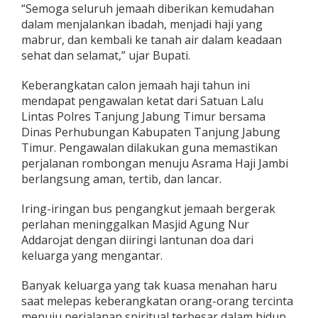
“Semoga seluruh jemaah diberikan kemudahan
u
r
dalam menjalankan ibadah, menjadi haji yang
,
mabrur, dan kembali ke tanah air dalam keadaan
S
sehat dan selamat,” ujar Bupati.
u
a
Keberangkatan calon jemaah haji tahun ini
s
a
mendapat pengawalan ketat dari Satuan Lalu
n
Lintas Polres Tanjung Jabung Timur bersama
a
Dinas Perhubungan Kabupaten Tanjung Jabung
H
Timur. Pengawalan dilakukan guna memastikan
a
perjalanan rombongan menuju Asrama Haji Jambi
r
u
berlangsung aman, tertib, dan lancar.
I
r
Iring-iringan bus pengangkut jemaah bergerak
i
perlahan meninggalkan Masjid Agung Nur
n
Addarojat dengan diiringi lantunan doa dari
g
i
keluarga yang mengantar.
K
e
Banyak keluarga yang tak kuasa menahan haru
b
saat melepas keberangkatan orang-orang tercinta
e
menuju perjalanan spiritual terbesar dalam hidup
r