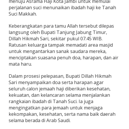
menuju Asrama Haji Kota Jambi untuk memulai
6
perjalanan suci menunaikan ibadah haji ke Tanah
C
Suci Makkah.
a
l
o
Keberangkatan para tamu Allah tersebut dilepas
n
langsung oleh Bupati Tanjung Jabung Timur,
J
Dillah Hikmah Sari, sekitar pukul 07.45 WIB.
e
Ratusan keluarga tampak memadati area masjid
m
a
untuk mengantarkan sanak saudara mereka,
a
menciptakan suasana penuh doa, harapan, dan air
h
mata haru.
H
a
Dalam prosesi pelepasan, Bupati Dillah Hikmah
j
i
Sari menyampaikan doa serta harapan agar
T
seluruh calon jemaah haji diberikan kesehatan,
a
kekuatan, dan kelancaran selama menjalankan
n
rangkaian ibadah di Tanah Suci. Ia juga
j
a
mengingatkan para jemaah untuk menjaga
b
kekompakan, kesehatan, serta nama baik daerah
T
selama berada di Arab Saudi.
i
m