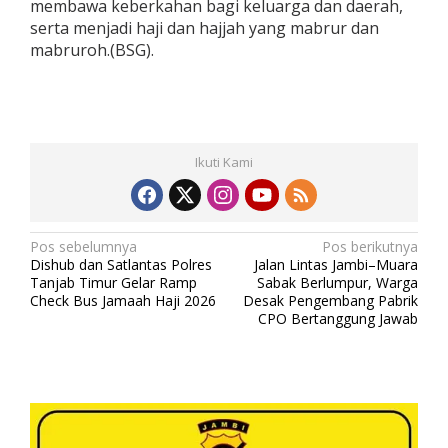
membawa keberkahan bagi keluarga dan daerah,
serta menjadi haji dan hajjah yang mabrur dan
mabruroh.(BSG).
Ikuti Kami
N
Pos sebelumnya
Pos berikutnya
Dishub dan Satlantas Polres
Jalan Lintas Jambi–Muara
a
Tanjab Timur Gelar Ramp
Sabak Berlumpur, Warga
v
Check Bus Jamaah Haji 2026
Desak Pengembang Pabrik
CPO Bertanggung Jawab
i
g
a
s
i