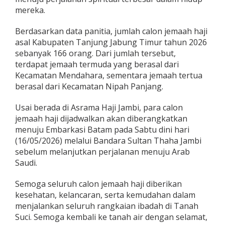
a
mereka.
n
g
Berdasarkan data panitia, jumlah calon jemaah haji
k
asal Kabupaten Tanjung Jabung Timur tahun 2026
a
sebanyak 166 orang. Dari jumlah tersebut,
t
a
terdapat jemaah termuda yang berasal dari
n
Kecamatan Mendahara, sementara jemaah tertua
k
berasal dari Kecamatan Nipah Panjang.
e
T
Usai berada di Asrama Haji Jambi, para calon
a
n
jemaah haji dijadwalkan akan diberangkatkan
a
menuju Embarkasi Batam pada Sabtu dini hari
h
(16/05/2026) melalui Bandara Sultan Thaha Jambi
S
sebelum melanjutkan perjalanan menuju Arab
u
c
Saudi.
i
Semoga seluruh calon jemaah haji diberikan
kesehatan, kelancaran, serta kemudahan dalam
menjalankan seluruh rangkaian ibadah di Tanah
Suci. Semoga kembali ke tanah air dengan selamat,