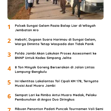
1
Polsek Sungai Gelam Razia Balap Liar di Wilayah
Jembatan Aro
2
Heboh!, Dugaan Suara Harimau di Sungai Gelam,
Warga Diminta Tetap Waspada dan Tidak Panik
3
Polda Jambi Akan Lakukan Proses Assessment ke
BNNP Untuk Kades Simpang Jelita
4
8 Ton Minyak Goreng Berserakan di Jalan Lintas
Lampung-Bengkulu
5
Ini Identitas Lakalantas Tol Cipali KM 178, Ternyata
Musisi Asal Muaro Jambi
6
Sempat Lari ke Rimbo Antui Muaro Medak, Pelaku
Pembunuhan di Angso Duo Diringkus
7
Ribuan Penonton Padati Puncak Tournamen Voli Semi