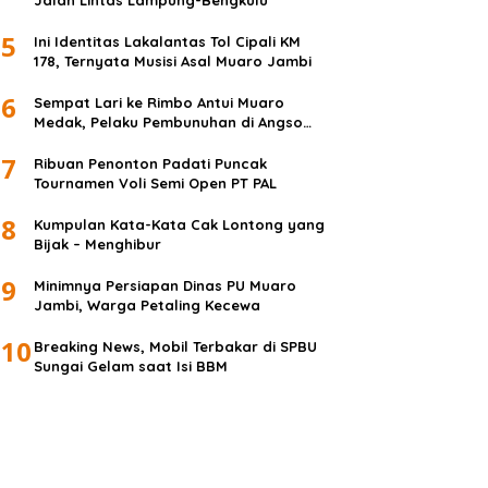
Jalan Lintas Lampung-Bengkulu
5
Ini Identitas Lakalantas Tol Cipali KM
178, Ternyata Musisi Asal Muaro Jambi
6
Sempat Lari ke Rimbo Antui Muaro
Medak, Pelaku Pembunuhan di Angso
Duo Diringkus
7
Ribuan Penonton Padati Puncak
Tournamen Voli Semi Open PT PAL
8
Kumpulan Kata-Kata Cak Lontong yang
Bijak – Menghibur
9
Minimnya Persiapan Dinas PU Muaro
Jambi, Warga Petaling Kecewa
10
Breaking News, Mobil Terbakar di SPBU
Sungai Gelam saat Isi BBM