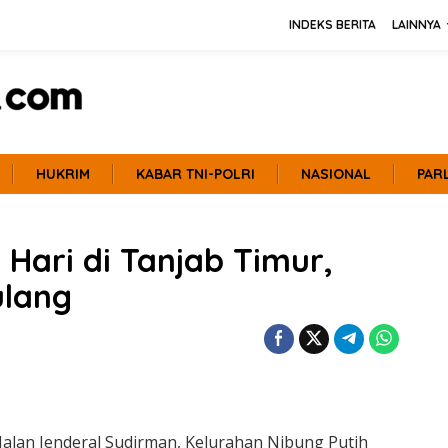
INDEKS BERITA
LAINNYA
HUKRIM
KABAR TNI-POLRI
NASIONAL
PAR
Hari di Tanjab Timur,
ulang
di Jalan Jenderal Sudirman, Kelurahan Nibung Putih