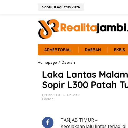
L
e
Sabtu, 8 Agustus 2026
w
a
t
i
k
e
k
o
ADVERTORIAL
DAERAH
EKBIS
n
t
Homepage
/
Daerah
L
e
a
n
Laka Lantas Malam 
k
a
Sopir L300 Patah T
L
a
n
REDAKSI RJ
22 Mei 2026
t
Daerah
a
s
M
a
TANJAB TIMUR –
l
Kecelakaan lalu lintas terjadi 