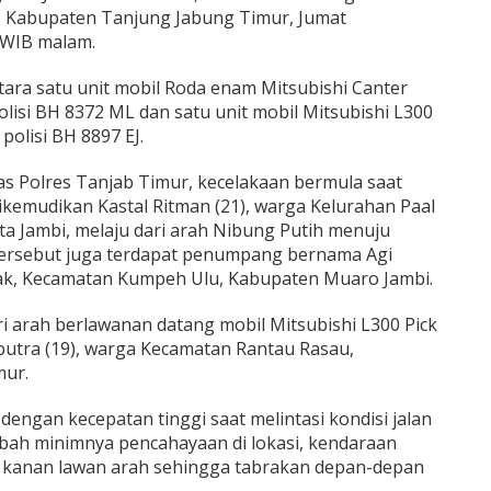
 Kabupaten Tanjung Jabung Timur, Jumat
0 WIB malam.
tara satu unit mobil Roda enam Mitsubishi Canter
isi BH 8372 ML dan satu unit mobil Mitsubishi L300
olisi BH 8897 EJ.
as Polres Tanjab Timur, kecelakaan bermula saat
ikemudikan Kastal Ritman (21), warga Kelurahan Paal
ta Jambi, melaju dari arah Nibung Putih menuju
tersebut juga terdapat penumpang bernama Agi
dak, Kecamatan Kumpeh Ulu, Kabupaten Muaro Jambi.
ari arah berlawanan datang mobil Mitsubishi L300 Pick
utra (19), warga Kecamatan Rantau Rasau,
mur.
engan kecepatan tinggi saat melintasi kondisi jalan
ah minimnya pencahayaan di lokasi, kendaraan
r kanan lawan arah sehingga tabrakan depan-depan