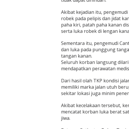
tidak dapat dihindari.
L
3
Akibat kejadian itu, pengemud
0
0
robek pada pelipis dan jidat ka
P
paha kiri, patah paha kanan di
a
serta luka robek di lengan kana
t
a
Sementara itu, pengemudi Cante
h
T
dan luka pada punggung tangan
u
tangan kanan.
l
Seluruh korban langsung dila
a
mendapatkan perawatan medis
n
g
Dari hasil olah TKP kondisi jal
memiliki marka jalan utuh berupa
sekitar lokasi juga minim pene
Akibat kecelakaan tersebut, ker
mencatat korban luka berat sa
jiwa.