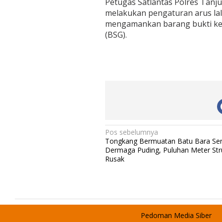
Petugas Satlantas Polres Tanju
melakukan pengaturan arus lalu
mengamankan barang bukti ken
(BSG).
N
Pos sebelumnya
Tongkang Bermuatan Batu Bara Se
a
Dermaga Puding, Puluhan Meter Str
v
Rusak
i
g
a
s
Pedoman Media Siber