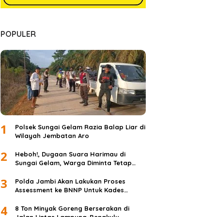
POPULER
1
Polsek Sungai Gelam Razia Balap Liar di
Wilayah Jembatan Aro
2
Heboh!, Dugaan Suara Harimau di
Sungai Gelam, Warga Diminta Tetap
Waspada dan Tidak Panik
3
Polda Jambi Akan Lakukan Proses
Assessment ke BNNP Untuk Kades
Simpang Jelita
4
8 Ton Minyak Goreng Berserakan di