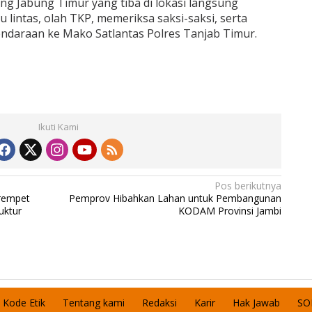
ng Jabung Timur yang tiba di lokasi langsung
 lintas, olah TKP, memeriksa saksi-saksi, serta
daraan ke Mako Satlantas Polres Tanjab Timur.
Ikuti Kami
Pos berikutnya
rempet
Pemprov Hibahkan Lahan untuk Pembangunan
uktur
KODAM Provinsi Jambi
Kode Etik
Tentang kami
Redaksi
Karir
Hak Jawab
SO