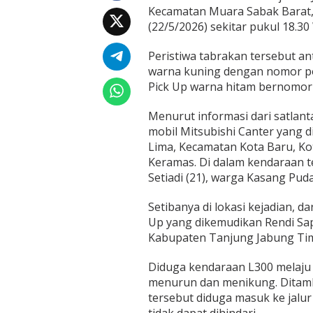
a
Kecamatan Muara Sabak Barat,
m
(22/5/2026) sekitar pukul 18.3
H
a
r
Peristiwa tabrakan tersebut an
i
warna kuning dengan nomor pol
d
Pick Up warna hitam bernomor p
i
T
Menurut informasi dari satlant
a
n
mobil Mitsubishi Canter yang d
j
Lima, Kecamatan Kota Baru, Ko
a
Keramas. Di dalam kendaraan 
b
Setiadi (21), warga Kasang Pu
T
i
m
Setibanya di lokasi kejadian, d
u
Up yang dikemudikan Rendi Sap
r
Kabupaten Tanjung Jabung Ti
,
S
Diduga kendaraan L300 melaju d
o
p
menurun dan menikung. Ditamb
i
tersebut diduga masuk ke jalu
r