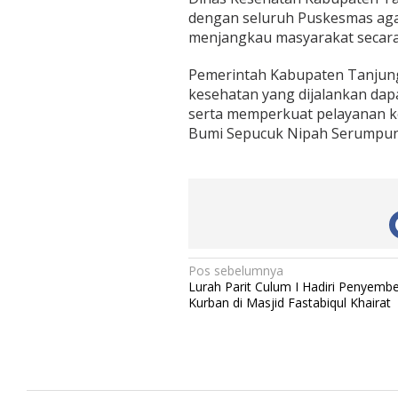
A
dengan seluruh Puskesmas aga
T
menjangkau masyarakat secara
A
d
a
Pemerintah Kabupaten Tanjun
n
kesehatan yang dijalankan dap
B
serta memperkuat pelayanan ke
A
Bumi Sepucuk Nipah Serumpun
H
A
G
I
A
N
Pos sebelumnya
Lurah Parit Culum I Hadiri Penyembe
a
Kurban di Masjid Fastabiqul Khairat
v
i
g