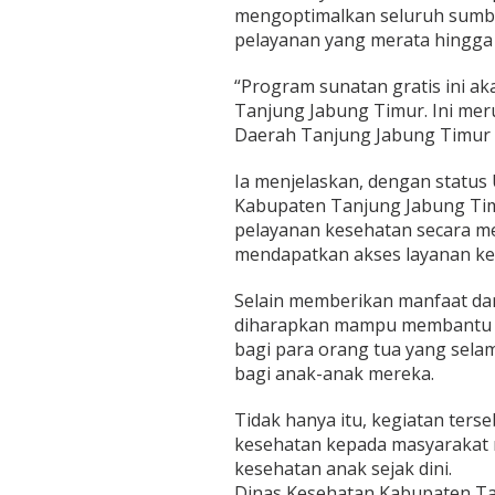
a
mengoptimalkan seluruh sumbe
t
pelayanan yang merata hingga 
i
s
“Program sunatan gratis ini a
,
W
Tanjung Jabung Timur. Ini me
u
Daerah Tanjung Jabung Timur 
j
u
Ia menjelaskan, dengan status 
d
Kabupaten Tanjung Jabung Ti
N
y
pelayanan kesehatan secara m
a
mendapatkan akses layanan ke
t
a
Selain memberikan manfaat dari
P
diharapkan mampu membantu m
r
o
bagi para orang tua yang sela
g
bagi anak-anak mereka.
r
a
Tidak hanya itu, kegiatan ters
m
kesehatan kepada masyarakat 
M
E
kesehatan anak sejak dini.
R
Dinas Kesehatan Kabupaten Ta