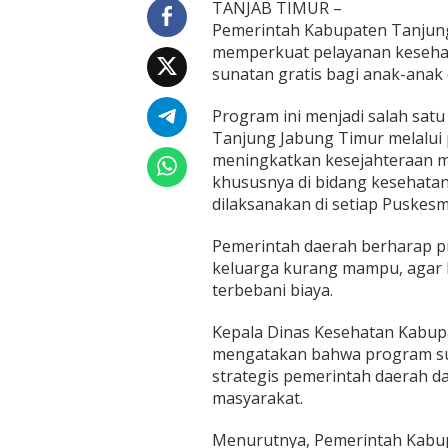
i
TANJAB TIMUR –
m
Pemerintah Kabupaten Tanjung
u
memperkuat pelayanan keseha
r
sunatan gratis bagi anak-anak
G
e
l
Program ini menjadi salah satu
a
Tanjung Jabung Timur melalui
r
meningkatkan kesejahteraan m
P
khususnya di bidang kesehatan.
r
dilaksanakan di setiap Puskes
o
g
r
Pemerintah daerah berharap p
a
keluarga kurang mampu, agar 
m
terbebani biaya.
S
u
n
Kepala Dinas Kesehatan Kabup
a
mengatakan bahwa program sun
t
strategis pemerintah daerah 
a
masyarakat.
n
G
r
Menurutnya, Pemerintah Kabup