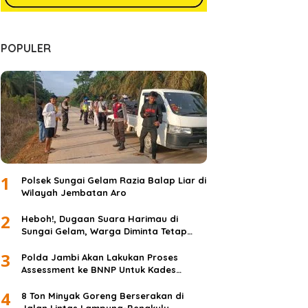
POPULER
1
Polsek Sungai Gelam Razia Balap Liar di
Wilayah Jembatan Aro
2
Heboh!, Dugaan Suara Harimau di
Sungai Gelam, Warga Diminta Tetap
Waspada dan Tidak Panik
3
Polda Jambi Akan Lakukan Proses
Assessment ke BNNP Untuk Kades
Simpang Jelita
4
8 Ton Minyak Goreng Berserakan di