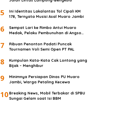
Jalan Lintas Lampung-Bengkulu
5
Ini Identitas Lakalantas Tol Cipali KM
178, Ternyata Musisi Asal Muaro Jambi
6
Sempat Lari ke Rimbo Antui Muaro
Medak, Pelaku Pembunuhan di Angso
Duo Diringkus
7
Ribuan Penonton Padati Puncak
Tournamen Voli Semi Open PT PAL
8
Kumpulan Kata-Kata Cak Lontong yang
Bijak – Menghibur
9
Minimnya Persiapan Dinas PU Muaro
Jambi, Warga Petaling Kecewa
10
Breaking News, Mobil Terbakar di SPBU
Sungai Gelam saat Isi BBM