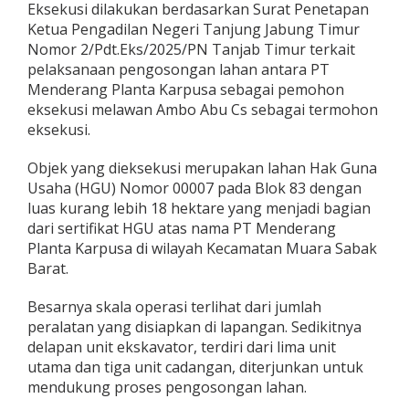
Eksekusi dilakukan berdasarkan Surat Penetapan
g
Ketua Pengadilan Negeri Tanjung Jabung Timur
o
s
Nomor 2/Pdt.Eks/2025/PN Tanjab Timur terkait
o
pelaksanaan pengosongan lahan antara PT
n
Menderang Planta Karpusa sebagai pemohon
g
eksekusi melawan Ambo Abu Cs sebagai termohon
a
n
eksekusi.
K
e
Objek yang dieksekusi merupakan lahan Hak Guna
b
Usaha (HGU) Nomor 00007 pada Blok 83 dengan
u
luas kurang lebih 18 hektare yang menjadi bagian
n
d
dari sertifikat HGU atas nama PT Menderang
i
Planta Karpusa di wilayah Kecamatan Muara Sabak
T
Barat.
e
l
Besarnya skala operasi terlihat dari jumlah
u
k
peralatan yang disiapkan di lapangan. Sedikitnya
D
delapan unit ekskavator, terdiri dari lima unit
a
utama dan tiga unit cadangan, diterjunkan untuk
w
mendukung proses pengosongan lahan.
a
n