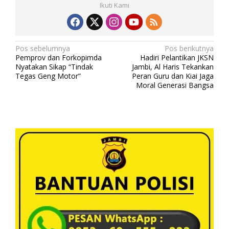
Ikuti Kami
N
Pos sebelumnya
Pos berikutnya
Pemprov dan Forkopimda
Hadiri Pelantikan JKSN
a
Nyatakan Sikap “Tindak
Jambi, Al Haris Tekankan
v
Tegas Geng Motor”
Peran Guru dan Kiai Jaga
Moral Generasi Bangsa
i
g
a
s
i
p
o
s