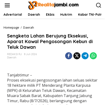
L
e
w
a
Advertorial
Daerah
Ekbis
Hukrim
Kabar TNI-Polri
t
i
k
Homepage
/
Daerah
S
e
e
Sengketa Lahan Berujung Eksekusi,
k
n
o
g
Aparat Kawal Pengosongan Kebun di
n
k
Teluk Dawan
t
e
e
t
REDAKSI RJ
8 Juli 2026
n
a
Daerah
L
a
h
a
Tanjabtimur –
n
Proses eksekusi pengosongan lahan seluas sekitar
B
18 hektare milik PT Menderang Planta Karpusa
e
(MPK) di Kelurahan Teluk Dawan, Kecamatan
r
u
Muara Sabak Barat, Kabupaten Tanjung Jabung
j
Timur, Rabu (8/7/2026), berlangsung dengan
u