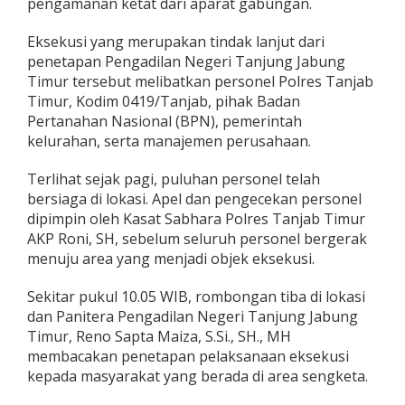
pengamanan ketat dari aparat gabungan.
n
g
Eksekusi yang merupakan tindak lanjut dari
E
k
penetapan Pengadilan Negeri Tanjung Jabung
s
Timur tersebut melibatkan personel Polres Tanjab
e
Timur, Kodim 0419/Tanjab, pihak Badan
k
Pertanahan Nasional (BPN), pemerintah
u
kelurahan, serta manajemen perusahaan.
s
i
,
Terlihat sejak pagi, puluhan personel telah
A
bersiaga di lokasi. Apel dan pengecekan personel
p
dipimpin oleh Kasat Sabhara Polres Tanjab Timur
a
AKP Roni, SH, sebelum seluruh personel bergerak
r
a
menuju area yang menjadi objek eksekusi.
t
K
Sekitar pukul 10.05 WIB, rombongan tiba di lokasi
a
dan Panitera Pengadilan Negeri Tanjung Jabung
w
Timur, Reno Sapta Maiza, S.Si., SH., MH
a
l
membacakan penetapan pelaksanaan eksekusi
P
kepada masyarakat yang berada di area sengketa.
e
n