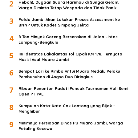
2
Heboh!, Dugaan Suara Harimau di Sungai Gelam,
Warga Diminta Tetap Waspada dan Tidak Panik
3
Polda Jambi Akan Lakukan Proses Assessment ke
BNNP Untuk Kades Simpang Jelita
4
8 Ton Minyak Goreng Berserakan di Jalan Lintas
Lampung-Bengkulu
5
Ini Identitas Lakalantas Tol Cipali KM 178, Ternyata
Musisi Asal Muaro Jambi
6
Sempat Lari ke Rimbo Antui Muaro Medak, Pelaku
Pembunuhan di Angso Duo Diringkus
7
Ribuan Penonton Padati Puncak Tournamen Voli Semi
Open PT PAL
8
Kumpulan Kata-Kata Cak Lontong yang Bijak –
Menghibur
9
Minimnya Persiapan Dinas PU Muaro Jambi, Warga
Petaling Kecewa