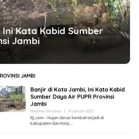
, Ini Kata Kabid Sumber
nsi Jambi
ROVINSI JAMBI
Banjir di Kota Jambi, Ini Kata Kabid
Sumber Daya Air PUPR Provinsi
Jambi
Nasional
,
Peristiwa
|
19 Januari 2022
O
L
RJ.,com – Hujan deras kembali terjadi di
E
kabupaten dan Kota
H
R
E
D