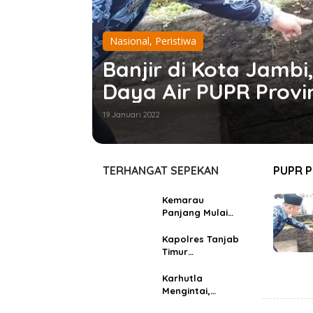
Nasional
,
Peristiwa
Banjir di Kota Jambi
Daya Air PUPR Provi
19 Januari 2022
TERHANGAT SEPEKAN
PUPR P
Kemarau
Panjang Mulai
Berdampak, Air
Sumur Surut dan
Kapolres Tanjab
Karhutla
Timur
Mengancam
Mengimbau
Tanjab Timur
Masyarakat
Karhutla
Jangan
Mengintai,
Membakar
Bupati Dillah