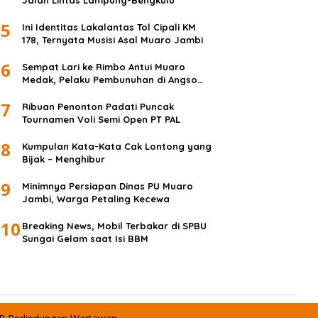
Jalan Lintas Lampung-Bengkulu
5
Ini Identitas Lakalantas Tol Cipali KM
178, Ternyata Musisi Asal Muaro Jambi
6
Sempat Lari ke Rimbo Antui Muaro
Medak, Pelaku Pembunuhan di Angso
Duo Diringkus
7
Ribuan Penonton Padati Puncak
Tournamen Voli Semi Open PT PAL
8
Kumpulan Kata-Kata Cak Lontong yang
Bijak – Menghibur
9
Minimnya Persiapan Dinas PU Muaro
Jambi, Warga Petaling Kecewa
10
Breaking News, Mobil Terbakar di SPBU
Sungai Gelam saat Isi BBM