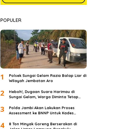
POPULER
1
Polsek Sungai Gelam Razia Balap Liar di
Wilayah Jembatan Aro
2
Heboh!, Dugaan Suara Harimau di
Sungai Gelam, Warga Diminta Tetap
Waspada dan Tidak Panik
3
Polda Jambi Akan Lakukan Proses
Assessment ke BNNP Untuk Kades
Simpang Jelita
4
8 Ton Minyak Goreng Berserakan di