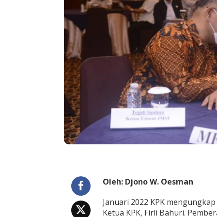
n
g
k
u
l
P
e
r
s
,
W
u
j
u
d
k
a
n
T
u
j
Oleh: Djono W. Oesman
u
a
Januari 2022 KPK mengungkap tiga
n
I
Ketua KPK, Firli Bahuri. Pembe