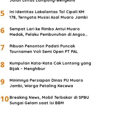
Jalan Lintas Lampung-Bengkulu
5
Ini Identitas Lakalantas Tol Cipali KM
178, Ternyata Musisi Asal Muaro Jambi
6
Sempat Lari ke Rimbo Antui Muaro
Medak, Pelaku Pembunuhan di Angso
Duo Diringkus
7
Ribuan Penonton Padati Puncak
Tournamen Voli Semi Open PT PAL
8
Kumpulan Kata-Kata Cak Lontong yang
Bijak – Menghibur
9
Minimnya Persiapan Dinas PU Muaro
Jambi, Warga Petaling Kecewa
10
Breaking News, Mobil Terbakar di SPBU
Sungai Gelam saat Isi BBM