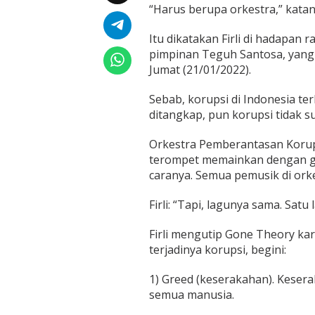
n
“Harus berupa orkestra,” katan
d
o
Itu dikatakan Firli di hadapan 
n
pimpinan Teguh Santosa, yang 
e
s
Jumat (21/01/2022).
i
a
Sebab, korupsi di Indonesia te
ditangkap, pun korupsi tidak su
Orkestra Pemberantasan Korupsi
terompet memainkan dengan 
caranya. Semua pemusik di ork
Firli: “Tapi, lagunya sama. Sat
Firli mengutip Gone Theory ka
terjadinya korupsi, begini:
1) Greed (keserakahan). Keser
semua manusia.