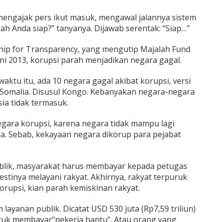
 mengajak pers ikut masuk, mengawal jalannya sistem
ah Anda siap?” tanyanya. Dijawab serentak: “Siap…”
hip for Transparency, yang mengutip Majalah Fund
uni 2013, korupsi parah menjadikan negara gagal.
aktu itu, ada 10 negara gagal akibat korupsi, versi
h Somalia. Disusul Kongo. Kebanyakan negara-negara
sia tidak termasuk.
gegara korupsi, karena negara tidak mampu lagi
a. Sebab, kekayaan negara dikorup para pejabat
blik, masyarakat harus membayar kepada petugas
tinya melayani rakyat. Akhirnya, rakyat terpuruk
orupsi, kian parah kemiskinan rakyat.
 layanan publik. Dicatat USD 530 juta (Rp7,59 triliun)
tuk membayar“pekerja hantu”. Atau orang yang