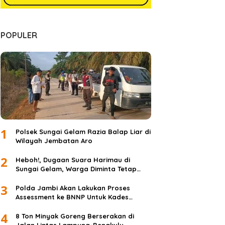
POPULER
1
Polsek Sungai Gelam Razia Balap Liar di
Wilayah Jembatan Aro
2
Heboh!, Dugaan Suara Harimau di
Sungai Gelam, Warga Diminta Tetap
Waspada dan Tidak Panik
3
Polda Jambi Akan Lakukan Proses
Assessment ke BNNP Untuk Kades
Simpang Jelita
4
8 Ton Minyak Goreng Berserakan di